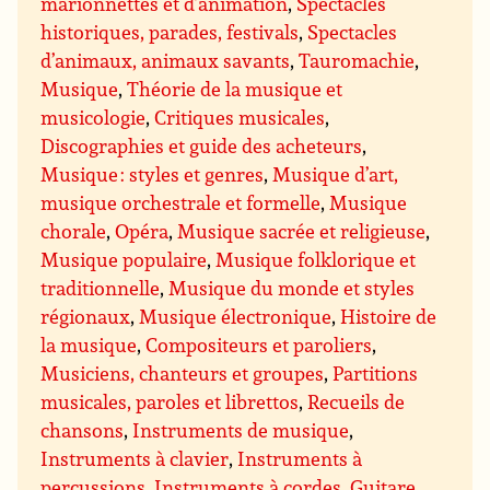
marionnettes et d’animation
,
Spectacles
historiques, parades, festivals
,
Spectacles
d’animaux, animaux savants
,
Tauromachie
,
Musique
,
Théorie de la musique et
musicologie
,
Critiques musicales
,
Discographies et guide des acheteurs
,
Musique : styles et genres
,
Musique d’art,
musique orchestrale et formelle
,
Musique
chorale
,
Opéra
,
Musique sacrée et religieuse
,
Musique populaire
,
Musique folklorique et
traditionnelle
,
Musique du monde et styles
régionaux
,
Musique électronique
,
Histoire de
la musique
,
Compositeurs et paroliers
,
Musiciens, chanteurs et groupes
,
Partitions
musicales, paroles et librettos
,
Recueils de
chansons
,
Instruments de musique
,
Instruments à clavier
,
Instruments à
percussions
,
Instruments à cordes
,
Guitare
,