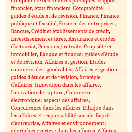
Comptabilité des finances publiques
,
Rapport
financier, états financiers
,
Comptabilité :
guides d’étude et de révision
,
Finance
,
Finance
publique et fiscalité
,
Finance des entreprises
,
Banque
,
Crédit et établissements de crédit
,
Investissement et titres
,
Assurance et études
d’actuariat
,
Pensions / retraite
,
Propriété et
immobilier
,
Banque et finance : guides d’étude
et de révision
,
Affaires et gestion
,
Etudes
commerciales : généralités
,
Affaires et gestion :
guides d’étude et de révision
,
Stratégie
d’affaires
,
Innovation dans les affaires
,
Innovation de rupture
,
Commerce
électronique : aspects des affaires
,
Concurrence dans les affaires
,
Ethique dans
les affaires et responsabilité sociale
,
Esprit
d’entreprise
,
Affaires et environnement ;
approches « vertes » dans les affaires
,
Affaires