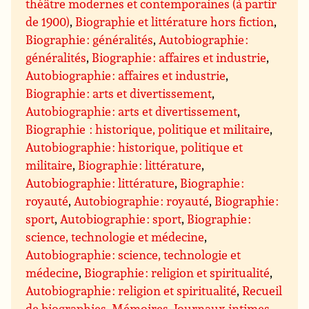
théâtre modernes et contemporaines (à partir
de 1900)
,
Biographie et littérature hors fiction
,
Biographie : généralités
,
Autobiographie :
généralités
,
Biographie : affaires et industrie
,
Autobiographie : affaires et industrie
,
Biographie : arts et divertissement
,
Autobiographie : arts et divertissement
,
Biographie : historique, politique et militaire
,
Autobiographie : historique, politique et
militaire
,
Biographie : littérature
,
Autobiographie : littérature
,
Biographie :
royauté
,
Autobiographie : royauté
,
Biographie :
sport
,
Autobiographie : sport
,
Biographie :
science, technologie et médecine
,
Autobiographie : science, technologie et
médecine
,
Biographie : religion et spiritualité
,
Autobiographie : religion et spiritualité
,
Recueil
de biographies
,
Mémoires
,
Journaux intimes,