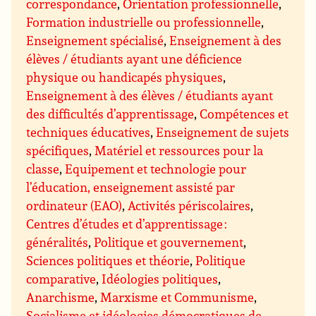
correspondance
,
Orientation professionnelle
,
Formation industrielle ou professionnelle
,
Enseignement spécialisé
,
Enseignement à des
élèves / étudiants ayant une déficience
physique ou handicapés physiques
,
Enseignement à des élèves / étudiants ayant
des difficultés d’apprentissage
,
Compétences et
techniques éducatives
,
Enseignement de sujets
spécifiques
,
Matériel et ressources pour la
classe
,
Equipement et technologie pour
l’éducation, enseignement assisté par
ordinateur (EAO)
,
Activités périscolaires
,
Centres d’études et d’apprentissage :
généralités
,
Politique et gouvernement
,
Sciences politiques et théorie
,
Politique
comparative
,
Idéologies politiques
,
Anarchisme
,
Marxisme et Communisme
,
Socialisme et idéologies démocratiques de