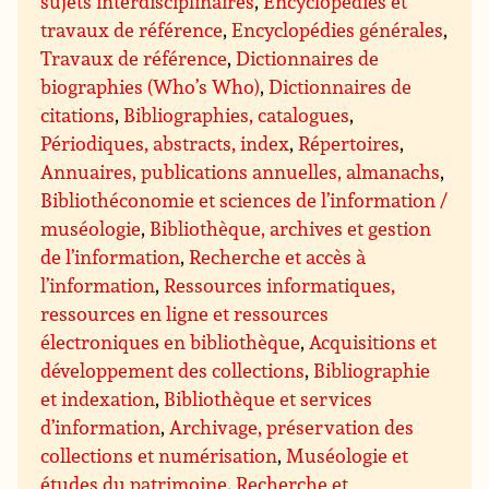
sujets interdisciplinaires
,
Encyclopédies et
travaux de référence
,
Encyclopédies générales
,
Travaux de référence
,
Dictionnaires de
biographies (Who’s Who)
,
Dictionnaires de
citations
,
Bibliographies, catalogues
,
Périodiques, abstracts, index
,
Répertoires
,
Annuaires, publications annuelles, almanachs
,
Bibliothéconomie et sciences de l’information /
muséologie
,
Bibliothèque, archives et gestion
de l’information
,
Recherche et accès à
l’information
,
Ressources informatiques,
ressources en ligne et ressources
électroniques en bibliothèque
,
Acquisitions et
développement des collections
,
Bibliographie
et indexation
,
Bibliothèque et services
d’information
,
Archivage, préservation des
collections et numérisation
,
Muséologie et
études du patrimoine
,
Recherche et