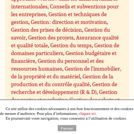
internationales
,
Conseils et subventions pour
les entreprises
,
Gestion et techniques de
gestion
,
Gestion : direction et motivation
,
Gestion des prises de décision
,
Gestion du
savoir
,
Gestion des projets
,
Assurance qualité
et qualité totale
,
Gestion du temps
,
Gestion de
domaines particuliers
,
Gestion budgétaire et
financière
,
Gestion du personnel et des
ressources humaines
,
Gestion de l’immobilier,
de la propriété et du matériel
,
Gestion de la
production et du contrôle qualité
,
Gestion de
recherche et développement (R & D)
,
Gestion
des ventes et marketing
,
Gestion des achats et
des approvisionnements
,
Gestion de la
Ce site utilise des cookies nécessaires à son bon fonctionnement et des cookies
de mesure d’audience. Pour plus d’informations,
cliquez ici
.
distribution et de la logistique
,
Négociation
En poursuivant votre navigation, vous consentez à l’utilisation de cookies.
commerciale
,
Communication et présentation
Fermer
des entreprises
,
Mathématiques et système