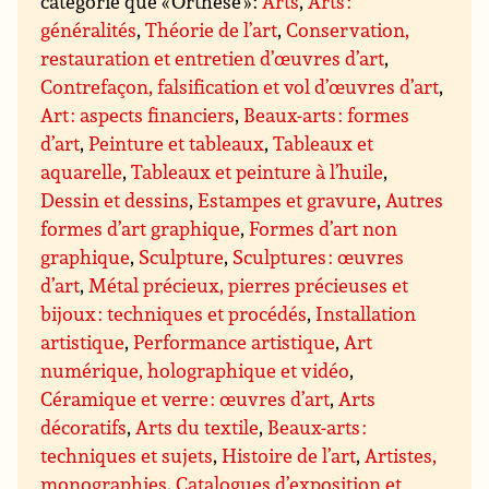
catégorie que « Orthèse » :
Arts
,
Arts :
généralités
,
Théorie de l’art
,
Conservation,
restauration et entretien d’œuvres d’art
,
Contrefaçon, falsification et vol d’œuvres d’art
,
Art : aspects financiers
,
Beaux-arts : formes
d’art
,
Peinture et tableaux
,
Tableaux et
aquarelle
,
Tableaux et peinture à l’huile
,
Dessin et dessins
,
Estampes et gravure
,
Autres
formes d’art graphique
,
Formes d’art non
graphique
,
Sculpture
,
Sculptures : œuvres
d’art
,
Métal précieux, pierres précieuses et
bijoux : techniques et procédés
,
Installation
artistique
,
Performance artistique
,
Art
numérique, holographique et vidéo
,
Céramique et verre : œuvres d’art
,
Arts
décoratifs
,
Arts du textile
,
Beaux-arts :
techniques et sujets
,
Histoire de l’art
,
Artistes,
monographies
,
Catalogues d’exposition et