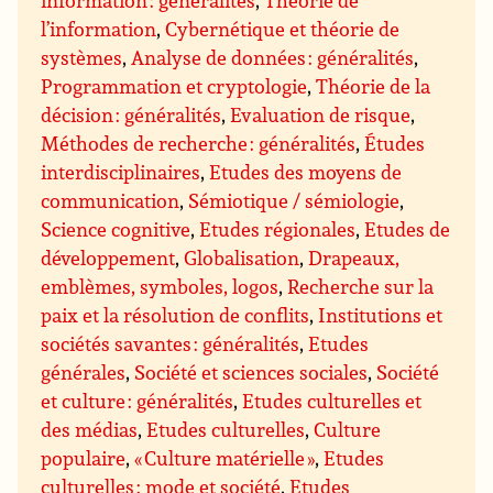
information : généralités
,
Théorie de
l’information
,
Cybernétique et théorie de
systèmes
,
Analyse de données : généralités
,
Programmation et cryptologie
,
Théorie de la
décision : généralités
,
Evaluation de risque
,
Méthodes de recherche : généralités
,
Études
interdisciplinaires
,
Etudes des moyens de
communication
,
Sémiotique / sémiologie
,
Science cognitive
,
Etudes régionales
,
Etudes de
développement
,
Globalisation
,
Drapeaux,
emblèmes, symboles, logos
,
Recherche sur la
paix et la résolution de conflits
,
Institutions et
sociétés savantes : généralités
,
Etudes
générales
,
Société et sciences sociales
,
Société
et culture : généralités
,
Etudes culturelles et
des médias
,
Etudes culturelles
,
Culture
populaire
,
« Culture matérielle »
,
Etudes
culturelles : mode et société
,
Etudes