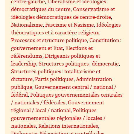
centre-gauche
,
Libéralisme et idéologies
démocratiques du centre
,
Conservatisme et
idéologies démocratiques de centre-droite
,
Nationalisme
,
Fascisme et Nazisme
,
Idéologies
théocratiques et à caractère religieux
,
Processus et structure politique
,
Constitution :
gouvernement et Etat
,
Elections et
référendums
,
Dirigeants politiques et
leadership
,
Structures politiques : démocratie
,
Structures politiques : totalitarisme et
dictature
,
Partis politiques
,
Administration
publique
,
Gouvernement central / national /
fédéral
,
Politiques gouvernementales centrales
/ nationales / fédérales
,
Gouvernement
régional / local / national
,
Politiques
gouvernementales régionales / locales /
nationales
,
Relations internationales
,
Diplomatie
,
Négociation et contrôle des