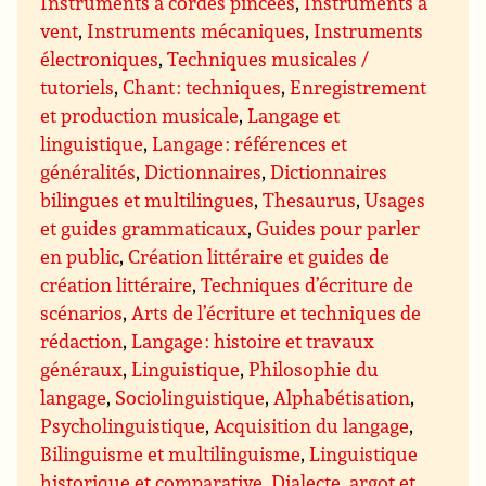
Instruments à cordes pincées
,
Instruments à
vent
,
Instruments mécaniques
,
Instruments
électroniques
,
Techniques musicales /
tutoriels
,
Chant : techniques
,
Enregistrement
et production musicale
,
Langage et
linguistique
,
Langage : références et
généralités
,
Dictionnaires
,
Dictionnaires
bilingues et multilingues
,
Thesaurus
,
Usages
et guides grammaticaux
,
Guides pour parler
en public
,
Création littéraire et guides de
création littéraire
,
Techniques d’écriture de
scénarios
,
Arts de l’écriture et techniques de
rédaction
,
Langage : histoire et travaux
généraux
,
Linguistique
,
Philosophie du
langage
,
Sociolinguistique
,
Alphabétisation
,
Psycholinguistique
,
Acquisition du langage
,
Bilinguisme et multilinguisme
,
Linguistique
historique et comparative
,
Dialecte, argot et