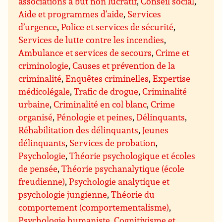
associations à but non lucratif
,
Conseil social
,
Aide et programmes d’aide
,
Services
d’urgence
,
Police et services de sécurité
,
Services de lutte contre les incendies
,
Ambulance et services de secours
,
Crime et
criminologie
,
Causes et prévention de la
criminalité
,
Enquêtes criminelles
,
Expertise
médicolégale
,
Trafic de drogue
,
Criminalité
urbaine
,
Criminalité en col blanc
,
Crime
organisé
,
Pénologie et peines
,
Délinquants
,
Réhabilitation des délinquants
,
Jeunes
délinquants
,
Services de probation
,
Psychologie
,
Théorie psychologique et écoles
de pensée
,
Théorie psychanalytique (école
freudienne)
,
Psychologie analytique et
psychologie jungienne
,
Théorie du
comportement (comportementalisme)
,
Psychologie humaniste
,
Cognitivisme et