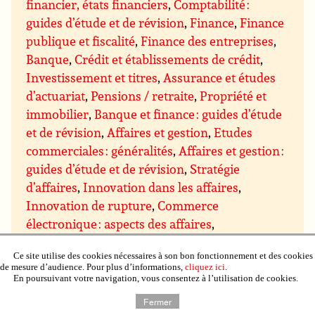
financier, états financiers
,
Comptabilité :
guides d’étude et de révision
,
Finance
,
Finance
publique et fiscalité
,
Finance des entreprises
,
Banque
,
Crédit et établissements de crédit
,
Investissement et titres
,
Assurance et études
d’actuariat
,
Pensions / retraite
,
Propriété et
immobilier
,
Banque et finance : guides d’étude
et de révision
,
Affaires et gestion
,
Etudes
commerciales : généralités
,
Affaires et gestion :
guides d’étude et de révision
,
Stratégie
d’affaires
,
Innovation dans les affaires
,
Innovation de rupture
,
Commerce
électronique : aspects des affaires
,
Concurrence dans les affaires
,
Ethique dans
Ce site utilise des cookies nécessaires à son bon fonctionnement et des cookies
les affaires et responsabilité sociale
,
Esprit
de mesure d’audience. Pour plus d’informations,
cliquez ici
.
d’entreprise
,
Affaires et environnement ;
En poursuivant votre navigation, vous consentez à l’utilisation de cookies.
approches « vertes » dans les affaires
,
Affaires
Fermer