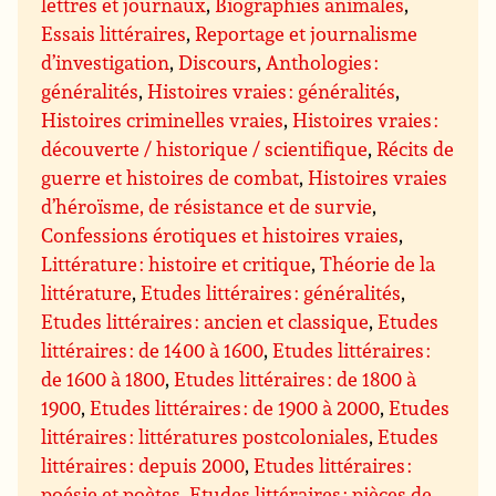
lettres et journaux
,
Biographies animales
,
Essais littéraires
,
Reportage et journalisme
d’investigation
,
Discours
,
Anthologies :
généralités
,
Histoires vraies : généralités
,
Histoires criminelles vraies
,
Histoires vraies :
découverte / historique / scientifique
,
Récits de
guerre et histoires de combat
,
Histoires vraies
d’héroïsme, de résistance et de survie
,
Confessions érotiques et histoires vraies
,
Littérature : histoire et critique
,
Théorie de la
littérature
,
Etudes littéraires : généralités
,
Etudes littéraires : ancien et classique
,
Etudes
littéraires : de 1400 à 1600
,
Etudes littéraires :
de 1600 à 1800
,
Etudes littéraires : de 1800 à
1900
,
Etudes littéraires : de 1900 à 2000
,
Etudes
littéraires : littératures postcoloniales
,
Etudes
littéraires : depuis 2000
,
Etudes littéraires :
poésie et poètes
,
Etudes littéraires : pièces de