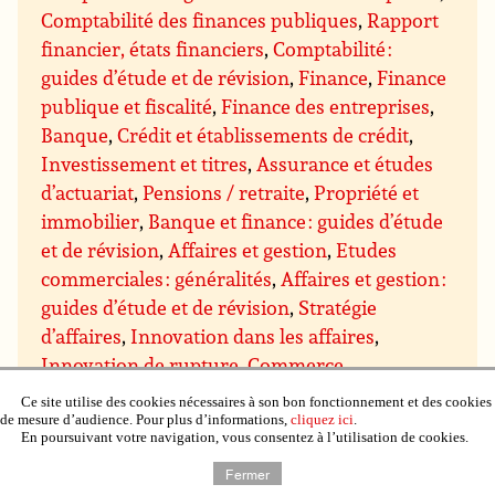
Comptabilité des finances publiques
,
Rapport
financier, états financiers
,
Comptabilité :
guides d’étude et de révision
,
Finance
,
Finance
publique et fiscalité
,
Finance des entreprises
,
Banque
,
Crédit et établissements de crédit
,
Investissement et titres
,
Assurance et études
d’actuariat
,
Pensions / retraite
,
Propriété et
immobilier
,
Banque et finance : guides d’étude
et de révision
,
Affaires et gestion
,
Etudes
commerciales : généralités
,
Affaires et gestion :
guides d’étude et de révision
,
Stratégie
d’affaires
,
Innovation dans les affaires
,
Innovation de rupture
,
Commerce
électronique : aspects des affaires
,
Ce site utilise des cookies nécessaires à son bon fonctionnement et des cookies
Concurrence dans les affaires
,
Ethique dans
de mesure d’audience. Pour plus d’informations,
cliquez ici
.
En poursuivant votre navigation, vous consentez à l’utilisation de cookies.
les affaires et responsabilité sociale
,
Esprit
Fermer
d’entreprise
,
Affaires et environnement ;