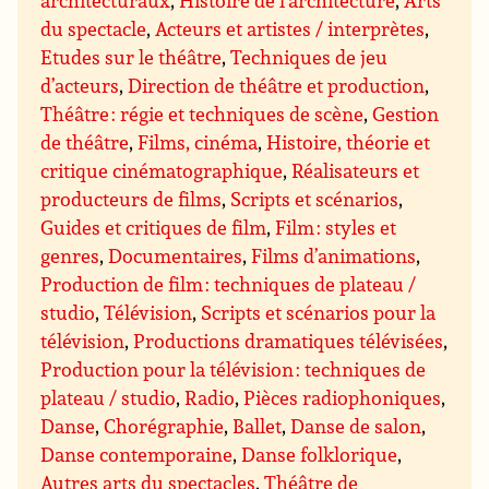
architecturaux
,
Histoire de l’architecture
,
Arts
du spectacle
,
Acteurs et artistes / interprètes
,
Etudes sur le théâtre
,
Techniques de jeu
d’acteurs
,
Direction de théâtre et production
,
Théâtre : régie et techniques de scène
,
Gestion
de théâtre
,
Films, cinéma
,
Histoire, théorie et
critique cinématographique
,
Réalisateurs et
producteurs de films
,
Scripts et scénarios
,
Guides et critiques de film
,
Film : styles et
genres
,
Documentaires
,
Films d’animations
,
Production de film : techniques de plateau /
studio
,
Télévision
,
Scripts et scénarios pour la
télévision
,
Productions dramatiques télévisées
,
Production pour la télévision : techniques de
plateau / studio
,
Radio
,
Pièces radiophoniques
,
Danse
,
Chorégraphie
,
Ballet
,
Danse de salon
,
Danse contemporaine
,
Danse folklorique
,
Autres arts du spectacles
,
Théâtre de