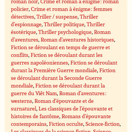
roman noir
,
Crime et roman à énigme : roman
policier
,
Crime et roman à énigme : femmes
détectives
,
Triller / suspense
,
Thriller
d’espionnage
,
Thriller politique
,
Thriller
ésotérique
,
Thriller psychologique
,
Roman
d’aventures
,
Roman d’aventures historiques
,
Fiction se déroulant en temps de guerre et
conflits
,
Fiction se déroulant durant les
guerres napoléoniennes
,
Fiction se déroulant
durant la Première Guerre mondiale
,
Fiction
se déroulant durant la Seconde Guerre
mondiale
,
Fiction se déroulant durant la
guerre du Viêt Nam
,
Roman d’aventures :
westerns
,
Roman d’épouvante et de
surnaturel
,
Les classiques de l’épouvante et
histoires de fantôme
,
Romans d’épouvante
contemporains
,
Fiction occulte
,
Science-fiction
,
Les classiques de la science-fiction
,
Science-