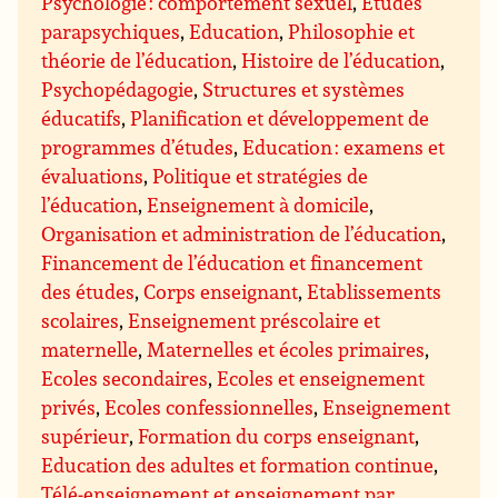
Psychologie : comportement sexuel
,
Études
parapsychiques
,
Education
,
Philosophie et
théorie de l’éducation
,
Histoire de l’éducation
,
Psychopédagogie
,
Structures et systèmes
éducatifs
,
Planification et développement de
programmes d’études
,
Education : examens et
évaluations
,
Politique et stratégies de
l’éducation
,
Enseignement à domicile
,
Organisation et administration de l’éducation
,
Financement de l’éducation et financement
des études
,
Corps enseignant
,
Etablissements
scolaires
,
Enseignement préscolaire et
maternelle
,
Maternelles et écoles primaires
,
Ecoles secondaires
,
Ecoles et enseignement
privés
,
Ecoles confessionnelles
,
Enseignement
supérieur
,
Formation du corps enseignant
,
Education des adultes et formation continue
,
Télé-enseignement et enseignement par