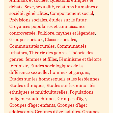
Animaux et société
,
Questions éthiques et
débats
,
Sexe, sexualité, relations humaines et
société : généralités
,
Comportement social
,
Prévisions sociales, études sur le futur
,
Croyances populaires et connaissance
controversée
,
Folklore, mythes et légendes
,
Groupes sociaux
,
Classes sociales
,
Communautés rurales
,
Communautés
urbaines
,
Théorie des genres
,
Théorie des
genres : femmes et filles
,
Féminisme et théorie
féministe
,
Etudes sociologiques de la
différence sexuelle : hommes et garçons
,
Etudes sur les homosexuels et les lesbiennes
,
Etudes ethniques
,
Etudes sur les minorités
ethniques et multiculturelles
,
Populations
indigènes/autochtones
,
Groupes d’âge
,
Groupes d’âge : enfants
,
Groupes d’âge :
adolescents
,
Groupes d’âge : adultes
,
Groupes