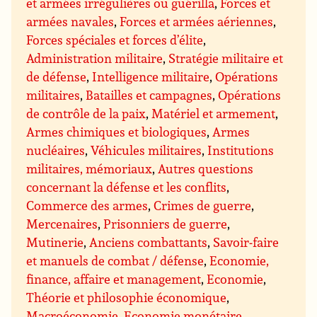
et armées irrégulières ou guérilla
,
Forces et
armées navales
,
Forces et armées aériennes
,
Forces spéciales et forces d’élite
,
Administration militaire
,
Stratégie militaire et
de défense
,
Intelligence militaire
,
Opérations
militaires
,
Batailles et campagnes
,
Opérations
de contrôle de la paix
,
Matériel et armement
,
Armes chimiques et biologiques
,
Armes
nucléaires
,
Véhicules militaires
,
Institutions
militaires, mémoriaux
,
Autres questions
concernant la défense et les conflits
,
Commerce des armes
,
Crimes de guerre
,
Mercenaires
,
Prisonniers de guerre
,
Mutinerie
,
Anciens combattants
,
Savoir-faire
et manuels de combat / défense
,
Economie,
finance, affaire et management
,
Economie
,
Théorie et philosophie économique
,
Macroéconomie
,
Economie monétaire
,