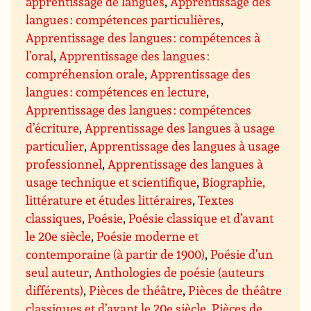
apprentissage de langues
,
Apprentissage des
langues : compétences particulières
,
Apprentissage des langues : compétences à
l’oral
,
Apprentissage des langues :
compréhension orale
,
Apprentissage des
langues : compétences en lecture
,
Apprentissage des langues : compétences
d’écriture
,
Apprentissage des langues à usage
particulier
,
Apprentissage des langues à usage
professionnel
,
Apprentissage des langues à
usage technique et scientifique
,
Biographie,
littérature et études littéraires
,
Textes
classiques
,
Poésie
,
Poésie classique et d’avant
le 20e siècle
,
Poésie moderne et
contemporaine (à partir de 1900)
,
Poésie d’un
seul auteur
,
Anthologies de poésie (auteurs
différents)
,
Pièces de théâtre
,
Pièces de théâtre
classiques et d’avant le 20e siècle
,
Pièces de