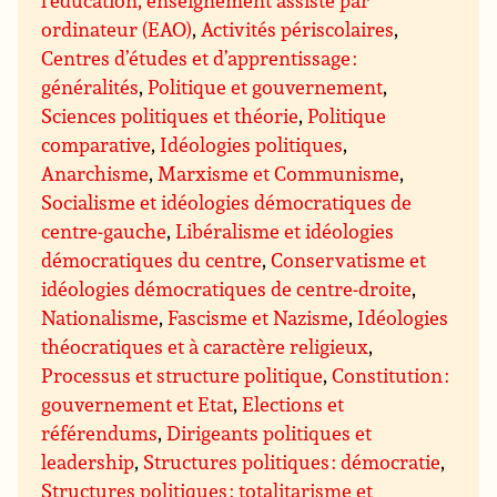
l’éducation, enseignement assisté par
ordinateur (EAO)
,
Activités périscolaires
,
Centres d’études et d’apprentissage :
généralités
,
Politique et gouvernement
,
Sciences politiques et théorie
,
Politique
comparative
,
Idéologies politiques
,
Anarchisme
,
Marxisme et Communisme
,
Socialisme et idéologies démocratiques de
centre-gauche
,
Libéralisme et idéologies
démocratiques du centre
,
Conservatisme et
idéologies démocratiques de centre-droite
,
Nationalisme
,
Fascisme et Nazisme
,
Idéologies
théocratiques et à caractère religieux
,
Processus et structure politique
,
Constitution :
gouvernement et Etat
,
Elections et
référendums
,
Dirigeants politiques et
leadership
,
Structures politiques : démocratie
,
Structures politiques : totalitarisme et