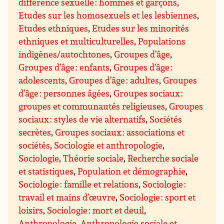
différence sexuelle : hommes et garçons
,
Etudes sur les homosexuels et les lesbiennes
,
Etudes ethniques
,
Etudes sur les minorités
ethniques et multiculturelles
,
Populations
indigènes/autochtones
,
Groupes d’âge
,
Groupes d’âge : enfants
,
Groupes d’âge :
adolescents
,
Groupes d’âge : adultes
,
Groupes
d’âge : personnes âgées
,
Groupes sociaux :
groupes et communautés religieuses
,
Groupes
sociaux : styles de vie alternatifs
,
Sociétés
secrètes
,
Groupes sociaux : associations et
sociétés
,
Sociologie et anthropologie
,
Sociologie
,
Théorie sociale
,
Recherche sociale
et statistiques
,
Population et démographie
,
Sociologie : famille et relations
,
Sociologie :
travail et mains d’œuvre
,
Sociologie : sport et
loisirs
,
Sociologie : mort et deuil
,
Anthropologie
,
Anthropologie sociale et