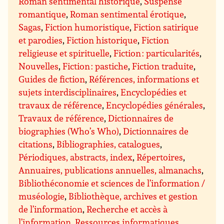
Roman sentimental historique
,
Suspense
romantique
,
Roman sentimental érotique
,
Sagas
,
Fiction humoristique
,
Fiction satirique
et parodies
,
Fiction historique
,
Fiction
religieuse et spirituelle
,
Fiction : particularités
,
Nouvelles
,
Fiction : pastiche
,
Fiction traduite
,
Guides de fiction
,
Références, informations et
sujets interdisciplinaires
,
Encyclopédies et
travaux de référence
,
Encyclopédies générales
,
Travaux de référence
,
Dictionnaires de
biographies (Who’s Who)
,
Dictionnaires de
citations
,
Bibliographies, catalogues
,
Périodiques, abstracts, index
,
Répertoires
,
Annuaires, publications annuelles, almanachs
,
Bibliothéconomie et sciences de l’information /
muséologie
,
Bibliothèque, archives et gestion
de l’information
,
Recherche et accès à
l’information
,
Ressources informatiques,