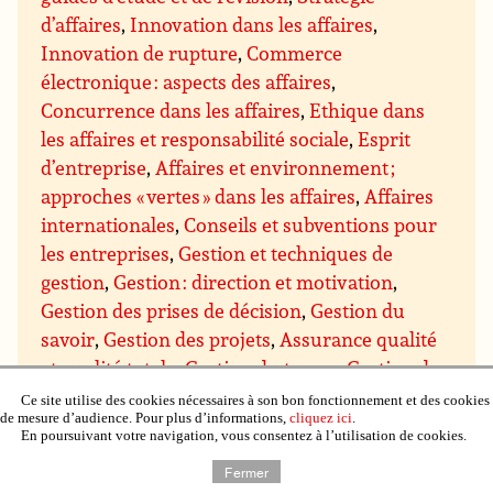
d’affaires
,
Innovation dans les affaires
,
Innovation de rupture
,
Commerce
électronique : aspects des affaires
,
Concurrence dans les affaires
,
Ethique dans
les affaires et responsabilité sociale
,
Esprit
d’entreprise
,
Affaires et environnement ;
approches « vertes » dans les affaires
,
Affaires
internationales
,
Conseils et subventions pour
les entreprises
,
Gestion et techniques de
gestion
,
Gestion : direction et motivation
,
Gestion des prises de décision
,
Gestion du
savoir
,
Gestion des projets
,
Assurance qualité
et qualité totale
,
Gestion du temps
,
Gestion de
domaines particuliers
,
Gestion budgétaire et
Ce site utilise des cookies nécessaires à son bon fonctionnement et des cookies
de mesure d’audience. Pour plus d’informations,
cliquez ici
.
financière
,
Gestion du personnel et des
En poursuivant votre navigation, vous consentez à l’utilisation de cookies.
ressources humaines
,
Gestion de l’immobilier,
Fermer
de la propriété et du matériel
,
Gestion de la