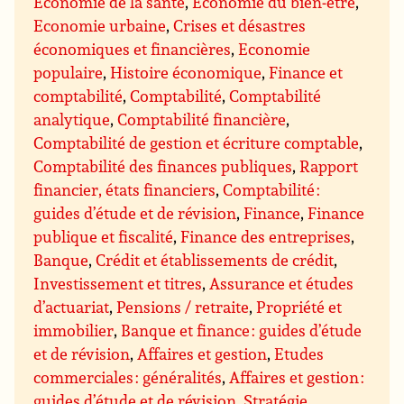
Economie de la santé
,
Economie du bien-être
,
Economie urbaine
,
Crises et désastres
économiques et financières
,
Economie
populaire
,
Histoire économique
,
Finance et
comptabilité
,
Comptabilité
,
Comptabilité
analytique
,
Comptabilité financière
,
Comptabilité de gestion et écriture comptable
,
Comptabilité des finances publiques
,
Rapport
financier, états financiers
,
Comptabilité :
guides d’étude et de révision
,
Finance
,
Finance
publique et fiscalité
,
Finance des entreprises
,
Banque
,
Crédit et établissements de crédit
,
Investissement et titres
,
Assurance et études
d’actuariat
,
Pensions / retraite
,
Propriété et
immobilier
,
Banque et finance : guides d’étude
et de révision
,
Affaires et gestion
,
Etudes
commerciales : généralités
,
Affaires et gestion :
guides d’étude et de révision
,
Stratégie