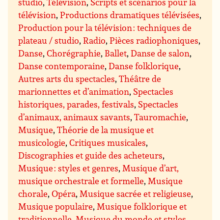
studio
,
Télévision
,
Scripts et scénarios pour la
télévision
,
Productions dramatiques télévisées
,
Production pour la télévision : techniques de
plateau / studio
,
Radio
,
Pièces radiophoniques
,
Danse
,
Chorégraphie
,
Ballet
,
Danse de salon
,
Danse contemporaine
,
Danse folklorique
,
Autres arts du spectacles
,
Théâtre de
marionnettes et d’animation
,
Spectacles
historiques, parades, festivals
,
Spectacles
d’animaux, animaux savants
,
Tauromachie
,
Musique
,
Théorie de la musique et
musicologie
,
Critiques musicales
,
Discographies et guide des acheteurs
,
Musique : styles et genres
,
Musique d’art,
musique orchestrale et formelle
,
Musique
chorale
,
Opéra
,
Musique sacrée et religieuse
,
Musique populaire
,
Musique folklorique et
traditionnelle
,
Musique du monde et styles