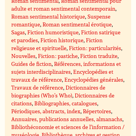
Roman sentimental
,
Roman sentimental pour
adulte et roman sentimental contemporain
,
Roman sentimental historique
,
Suspense
romantique
,
Roman sentimental érotique
,
Sagas
,
Fiction humoristique
,
Fiction satirique
et parodies
,
Fiction historique
,
Fiction
religieuse et spirituelle
,
Fiction : particularités
,
Nouvelles
,
Fiction : pastiche
,
Fiction traduite
,
Guides de fiction
,
Références, informations et
sujets interdisciplinaires
,
Encyclopédies et
travaux de référence
,
Encyclopédies générales
,
Travaux de référence
,
Dictionnaires de
biographies (Who’s Who)
,
Dictionnaires de
citations
,
Bibliographies, catalogues
,
Périodiques, abstracts, index
,
Répertoires
,
Annuaires, publications annuelles, almanachs
,
Bibliothéconomie et sciences de l’information /
muséologie
,
Bibliothèque, archives et gestion