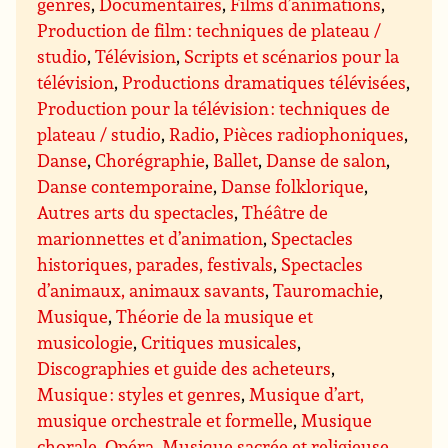
genres
,
Documentaires
,
Films d’animations
,
Production de film : techniques de plateau /
studio
,
Télévision
,
Scripts et scénarios pour la
télévision
,
Productions dramatiques télévisées
,
Production pour la télévision : techniques de
plateau / studio
,
Radio
,
Pièces radiophoniques
,
Danse
,
Chorégraphie
,
Ballet
,
Danse de salon
,
Danse contemporaine
,
Danse folklorique
,
Autres arts du spectacles
,
Théâtre de
marionnettes et d’animation
,
Spectacles
historiques, parades, festivals
,
Spectacles
d’animaux, animaux savants
,
Tauromachie
,
Musique
,
Théorie de la musique et
musicologie
,
Critiques musicales
,
Discographies et guide des acheteurs
,
Musique : styles et genres
,
Musique d’art,
musique orchestrale et formelle
,
Musique
chorale
,
Opéra
,
Musique sacrée et religieuse
,