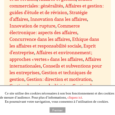
commerciales : généralités
,
Affaires et gestion :
guides d’étude et de révision
,
Stratégie
d’affaires
,
Innovation dans les affaires
,
Innovation de rupture
,
Commerce
électronique : aspects des affaires
,
Concurrence dans les affaires
,
Ethique dans
les affaires et responsabilité sociale
,
Esprit
d’entreprise
,
Affaires et environnement ;
approches « vertes » dans les affaires
,
Affaires
internationales
,
Conseils et subventions pour
les entreprises
,
Gestion et techniques de
gestion
,
Gestion : direction et motivation
,
Gestion des prises de décision
,
Gestion du
savoir
,
Gestion des projets
,
Assurance qualité
Ce site utilise des cookies nécessaires à son bon fonctionnement et des cookies
de mesure d’audience. Pour plus d’informations,
cliquez ici
.
et qualité totale
,
Gestion du temps
,
Gestion de
En poursuivant votre navigation, vous consentez à l’utilisation de cookies.
domaines particuliers
,
Gestion budgétaire et
Fermer
financière
,
Gestion du personnel et des