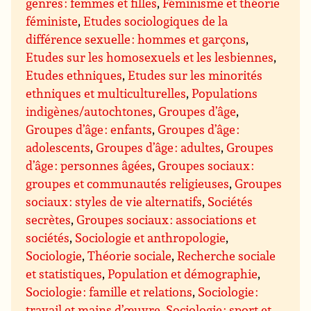
genres : femmes et filles
,
Féminisme et théorie
féministe
,
Etudes sociologiques de la
différence sexuelle : hommes et garçons
,
Etudes sur les homosexuels et les lesbiennes
,
Etudes ethniques
,
Etudes sur les minorités
ethniques et multiculturelles
,
Populations
indigènes/autochtones
,
Groupes d’âge
,
Groupes d’âge : enfants
,
Groupes d’âge :
adolescents
,
Groupes d’âge : adultes
,
Groupes
d’âge : personnes âgées
,
Groupes sociaux :
groupes et communautés religieuses
,
Groupes
sociaux : styles de vie alternatifs
,
Sociétés
secrètes
,
Groupes sociaux : associations et
sociétés
,
Sociologie et anthropologie
,
Sociologie
,
Théorie sociale
,
Recherche sociale
et statistiques
,
Population et démographie
,
Sociologie : famille et relations
,
Sociologie :
travail et mains d’œuvre
,
Sociologie : sport et