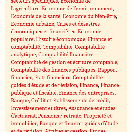
secteurs spécifiques
,
Economie de
l’agriculture
,
Economie de l’environnement
,
Economie de la santé
,
Economie du bien-être
,
Economie urbaine
,
Crises et désastres
économiques et financières
,
Economie
populaire
,
Histoire économique
,
Finance et
comptabilité
,
Comptabilité
,
Comptabilité
analytique
,
Comptabilité financière
,
Comptabilité de gestion et écriture comptable
,
Comptabilité des finances publiques
,
Rapport
financier, états financiers
,
Comptabilité :
guides d’étude et de révision
,
Finance
,
Finance
publique et fiscalité
,
Finance des entreprises
,
Banque
,
Crédit et établissements de crédit
,
Investissement et titres
,
Assurance et études
d’actuariat
,
Pensions / retraite
,
Propriété et
immobilier
,
Banque et finance : guides d’étude
et de révision
,
Affaires et gestion
,
Etudes