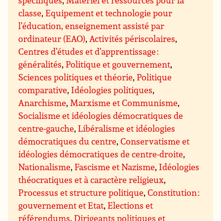
spécifiques
,
Matériel et ressources pour la
classe
,
Equipement et technologie pour
l’éducation, enseignement assisté par
ordinateur (EAO)
,
Activités périscolaires
,
Centres d’études et d’apprentissage :
généralités
,
Politique et gouvernement
,
Sciences politiques et théorie
,
Politique
comparative
,
Idéologies politiques
,
Anarchisme
,
Marxisme et Communisme
,
Socialisme et idéologies démocratiques de
centre-gauche
,
Libéralisme et idéologies
démocratiques du centre
,
Conservatisme et
idéologies démocratiques de centre-droite
,
Nationalisme
,
Fascisme et Nazisme
,
Idéologies
théocratiques et à caractère religieux
,
Processus et structure politique
,
Constitution :
gouvernement et Etat
,
Elections et
référendums
,
Dirigeants politiques et