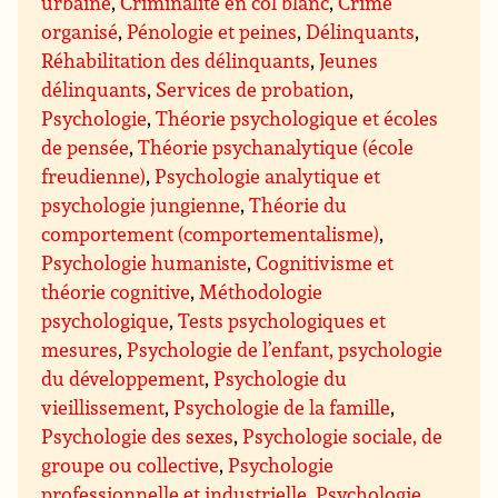
urbaine
,
Criminalité en col blanc
,
Crime
organisé
,
Pénologie et peines
,
Délinquants
,
Réhabilitation des délinquants
,
Jeunes
délinquants
,
Services de probation
,
Psychologie
,
Théorie psychologique et écoles
de pensée
,
Théorie psychanalytique (école
freudienne)
,
Psychologie analytique et
psychologie jungienne
,
Théorie du
comportement (comportementalisme)
,
Psychologie humaniste
,
Cognitivisme et
théorie cognitive
,
Méthodologie
psychologique
,
Tests psychologiques et
mesures
,
Psychologie de l’enfant, psychologie
du développement
,
Psychologie du
vieillissement
,
Psychologie de la famille
,
Psychologie des sexes
,
Psychologie sociale, de
groupe ou collective
,
Psychologie
professionnelle et industrielle
,
Psychologie