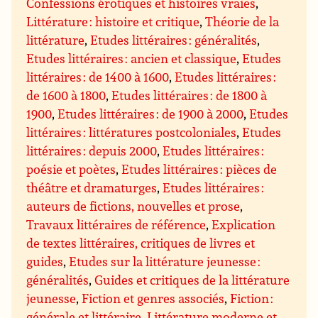
Confessions érotiques et histoires vraies
,
Littérature : histoire et critique
,
Théorie de la
littérature
,
Etudes littéraires : généralités
,
Etudes littéraires : ancien et classique
,
Etudes
littéraires : de 1400 à 1600
,
Etudes littéraires :
de 1600 à 1800
,
Etudes littéraires : de 1800 à
1900
,
Etudes littéraires : de 1900 à 2000
,
Etudes
littéraires : littératures postcoloniales
,
Etudes
littéraires : depuis 2000
,
Etudes littéraires :
poésie et poètes
,
Etudes littéraires : pièces de
théâtre et dramaturges
,
Etudes littéraires :
auteurs de fictions, nouvelles et prose
,
Travaux littéraires de référence
,
Explication
de textes littéraires, critiques de livres et
guides
,
Etudes sur la littérature jeunesse :
généralités
,
Guides et critiques de la littérature
jeunesse
,
Fiction et genres associés
,
Fiction :
générale et littéraire
,
Littérature moderne et