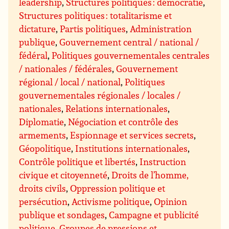
leadership
,
Structures politiques : démocratie
,
Structures politiques : totalitarisme et
dictature
,
Partis politiques
,
Administration
publique
,
Gouvernement central / national /
fédéral
,
Politiques gouvernementales centrales
/ nationales / fédérales
,
Gouvernement
régional / local / national
,
Politiques
gouvernementales régionales / locales /
nationales
,
Relations internationales
,
Diplomatie
,
Négociation et contrôle des
armements
,
Espionnage et services secrets
,
Géopolitique
,
Institutions internationales
,
Contrôle politique et libertés
,
Instruction
civique et citoyenneté
,
Droits de l’homme,
droits civils
,
Oppression politique et
persécution
,
Activisme politique
,
Opinion
publique et sondages
,
Campagne et publicité
politique
,
Groupes de pressions et