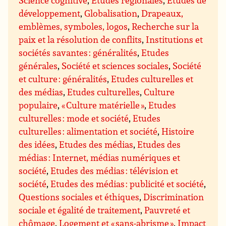
Science cognitive
,
Etudes régionales
,
Etudes de
développement
,
Globalisation
,
Drapeaux,
emblèmes, symboles, logos
,
Recherche sur la
paix et la résolution de conflits
,
Institutions et
sociétés savantes : généralités
,
Etudes
générales
,
Société et sciences sociales
,
Société
et culture : généralités
,
Etudes culturelles et
des médias
,
Etudes culturelles
,
Culture
populaire
,
« Culture matérielle »
,
Etudes
culturelles : mode et société
,
Etudes
culturelles : alimentation et société
,
Histoire
des idées
,
Etudes des médias
,
Etudes des
médias : Internet, médias numériques et
société
,
Etudes des médias : télévision et
société
,
Etudes des médias : publicité et société
,
Questions sociales et éthiques
,
Discrimination
sociale et égalité de traitement
,
Pauvreté et
chômage
,
Logement et « sans-abrisme »
,
Impact