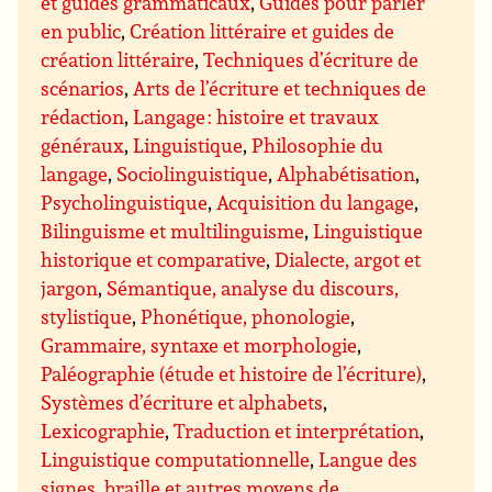
et guides grammaticaux
,
Guides pour parler
en public
,
Création littéraire et guides de
création littéraire
,
Techniques d’écriture de
scénarios
,
Arts de l’écriture et techniques de
rédaction
,
Langage : histoire et travaux
généraux
,
Linguistique
,
Philosophie du
langage
,
Sociolinguistique
,
Alphabétisation
,
Psycholinguistique
,
Acquisition du langage
,
Bilinguisme et multilinguisme
,
Linguistique
historique et comparative
,
Dialecte, argot et
jargon
,
Sémantique, analyse du discours,
stylistique
,
Phonétique, phonologie
,
Grammaire, syntaxe et morphologie
,
Paléographie (étude et histoire de l’écriture)
,
Systèmes d’écriture et alphabets
,
Lexicographie
,
Traduction et interprétation
,
Linguistique computationnelle
,
Langue des
signes, braille et autres moyens de