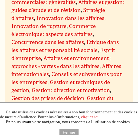
commerciales : généralités
,
Affaires et gestion :
guides d’étude et de révision
,
Stratégie
d’affaires
,
Innovation dans les affaires
,
Innovation de rupture
,
Commerce
électronique : aspects des affaires
,
Concurrence dans les affaires
,
Ethique dans
les affaires et responsabilité sociale
,
Esprit
d’entreprise
,
Affaires et environnement ;
approches « vertes » dans les affaires
,
Affaires
internationales
,
Conseils et subventions pour
les entreprises
,
Gestion et techniques de
gestion
,
Gestion : direction et motivation
,
Gestion des prises de décision
,
Gestion du
savoir
,
Gestion des projets
,
Assurance qualité
Ce site utilise des cookies nécessaires à son bon fonctionnement et des cookies
et qualité totale
,
Gestion du temps
,
Gestion de
de mesure d’audience. Pour plus d’informations,
cliquez ici
.
domaines particuliers
,
Gestion budgétaire et
En poursuivant votre navigation, vous consentez à l’utilisation de cookies.
financière
,
Gestion du personnel et des
Fermer