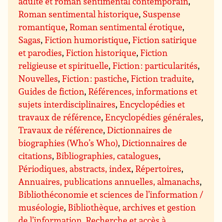
adulte et roman sentimental contemporain
,
Roman sentimental historique
,
Suspense
romantique
,
Roman sentimental érotique
,
Sagas
,
Fiction humoristique
,
Fiction satirique
et parodies
,
Fiction historique
,
Fiction
religieuse et spirituelle
,
Fiction : particularités
,
Nouvelles
,
Fiction : pastiche
,
Fiction traduite
,
Guides de fiction
,
Références, informations et
sujets interdisciplinaires
,
Encyclopédies et
travaux de référence
,
Encyclopédies générales
,
Travaux de référence
,
Dictionnaires de
biographies (Who’s Who)
,
Dictionnaires de
citations
,
Bibliographies, catalogues
,
Périodiques, abstracts, index
,
Répertoires
,
Annuaires, publications annuelles, almanachs
,
Bibliothéconomie et sciences de l’information /
muséologie
,
Bibliothèque, archives et gestion
de l’information
,
Recherche et accès à