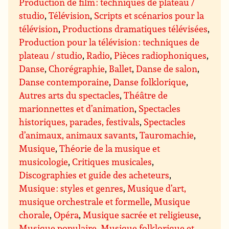
Production de film : techniques de plateau /
studio
,
Télévision
,
Scripts et scénarios pour la
télévision
,
Productions dramatiques télévisées
,
Production pour la télévision : techniques de
plateau / studio
,
Radio
,
Pièces radiophoniques
,
Danse
,
Chorégraphie
,
Ballet
,
Danse de salon
,
Danse contemporaine
,
Danse folklorique
,
Autres arts du spectacles
,
Théâtre de
marionnettes et d’animation
,
Spectacles
historiques, parades, festivals
,
Spectacles
d’animaux, animaux savants
,
Tauromachie
,
Musique
,
Théorie de la musique et
musicologie
,
Critiques musicales
,
Discographies et guide des acheteurs
,
Musique : styles et genres
,
Musique d’art,
musique orchestrale et formelle
,
Musique
chorale
,
Opéra
,
Musique sacrée et religieuse
,
Musique populaire
,
Musique folklorique et