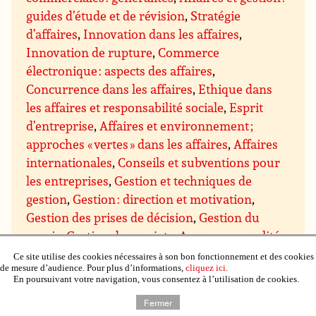
guides d’étude et de révision
,
Stratégie
d’affaires
,
Innovation dans les affaires
,
Innovation de rupture
,
Commerce
électronique : aspects des affaires
,
Concurrence dans les affaires
,
Ethique dans
les affaires et responsabilité sociale
,
Esprit
d’entreprise
,
Affaires et environnement ;
approches « vertes » dans les affaires
,
Affaires
internationales
,
Conseils et subventions pour
les entreprises
,
Gestion et techniques de
gestion
,
Gestion : direction et motivation
,
Gestion des prises de décision
,
Gestion du
savoir
,
Gestion des projets
,
Assurance qualité
et qualité totale
,
Gestion du temps
,
Gestion de
Ce site utilise des cookies nécessaires à son bon fonctionnement et des cookies
de mesure d’audience. Pour plus d’informations,
cliquez ici
.
domaines particuliers
,
Gestion budgétaire et
En poursuivant votre navigation, vous consentez à l’utilisation de cookies.
financière
,
Gestion du personnel et des
Fermer
ressources humaines
,
Gestion de l’immobilier,