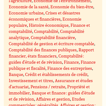
l’agriculture
,
Economie de l’environnement
,
Economie de la santé
,
Economie du bien-être
,
Economie urbaine
,
Crises et désastres
économiques et financières
,
Economie
populaire
,
Histoire économique
,
Finance et
comptabilité
,
Comptabilité
,
Comptabilité
analytique
,
Comptabilité financière
,
Comptabilité de gestion et écriture comptable
,
Comptabilité des finances publiques
,
Rapport
financier, états financiers
,
Comptabilité :
guides d’étude et de révision
,
Finance
,
Finance
publique et fiscalité
,
Finance des entreprises
,
Banque
,
Crédit et établissements de crédit
,
Investissement et titres
,
Assurance et études
d’actuariat
,
Pensions / retraite
,
Propriété et
immobilier
,
Banque et finance : guides d’étude
et de révision
,
Affaires et gestion
,
Etudes
commerciales : généralités
,
Affaires et gestion :