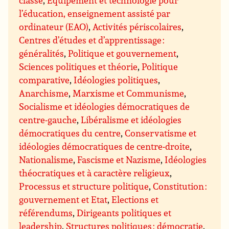
classe
,
Equipement et technologie pour
l’éducation, enseignement assisté par
ordinateur (EAO)
,
Activités périscolaires
,
Centres d’études et d’apprentissage :
généralités
,
Politique et gouvernement
,
Sciences politiques et théorie
,
Politique
comparative
,
Idéologies politiques
,
Anarchisme
,
Marxisme et Communisme
,
Socialisme et idéologies démocratiques de
centre-gauche
,
Libéralisme et idéologies
démocratiques du centre
,
Conservatisme et
idéologies démocratiques de centre-droite
,
Nationalisme
,
Fascisme et Nazisme
,
Idéologies
théocratiques et à caractère religieux
,
Processus et structure politique
,
Constitution :
gouvernement et Etat
,
Elections et
référendums
,
Dirigeants politiques et
leadership
,
Structures politiques : démocratie
,