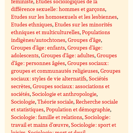
féministe
,
Etudes sociologiques de la
différence sexuelle : hommes et garçons
,
Etudes sur les homosexuels et les lesbiennes
,
Etudes ethniques
,
Etudes sur les minorités
ethniques et multiculturelles
,
Populations
indigènes/autochtones
,
Groupes d’âge
,
Groupes d’âge : enfants
,
Groupes d’âge :
adolescents
,
Groupes d’âge : adultes
,
Groupes
d’âge : personnes âgées
,
Groupes sociaux :
groupes et communautés religieuses
,
Groupes
sociaux : styles de vie alternatifs
,
Sociétés
secrètes
,
Groupes sociaux : associations et
sociétés
,
Sociologie et anthropologie
,
Sociologie
,
Théorie sociale
,
Recherche sociale
et statistiques
,
Population et démographie
,
Sociologie : famille et relations
,
Sociologie :
travail et mains d’œuvre
,
Sociologie : sport et
loisirs
,
Sociologie : mort et deuil
,