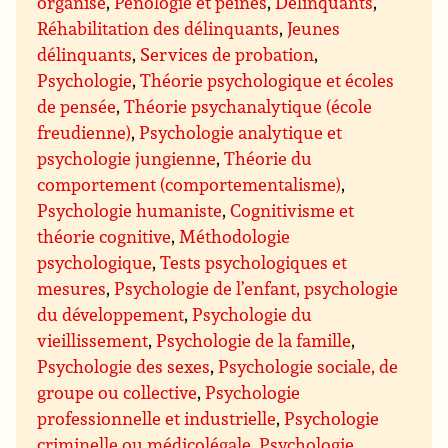
organisé
,
Pénologie et peines
,
Délinquants
,
Réhabilitation des délinquants
,
Jeunes
délinquants
,
Services de probation
,
Psychologie
,
Théorie psychologique et écoles
de pensée
,
Théorie psychanalytique (école
freudienne)
,
Psychologie analytique et
psychologie jungienne
,
Théorie du
comportement (comportementalisme)
,
Psychologie humaniste
,
Cognitivisme et
théorie cognitive
,
Méthodologie
psychologique
,
Tests psychologiques et
mesures
,
Psychologie de l’enfant, psychologie
du développement
,
Psychologie du
vieillissement
,
Psychologie de la famille
,
Psychologie des sexes
,
Psychologie sociale, de
groupe ou collective
,
Psychologie
professionnelle et industrielle
,
Psychologie
criminelle ou médicolégale
,
Psychologie