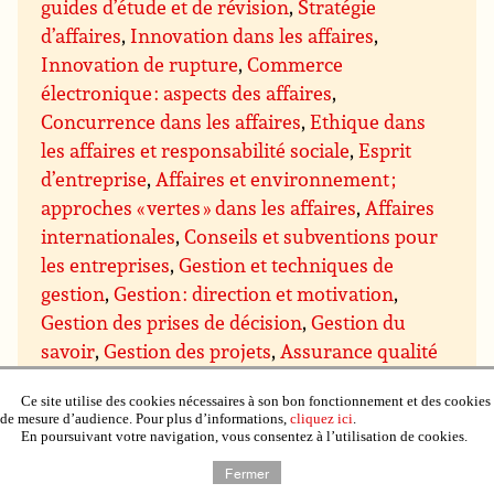
guides d’étude et de révision
,
Stratégie
d’affaires
,
Innovation dans les affaires
,
Innovation de rupture
,
Commerce
électronique : aspects des affaires
,
Concurrence dans les affaires
,
Ethique dans
les affaires et responsabilité sociale
,
Esprit
d’entreprise
,
Affaires et environnement ;
approches « vertes » dans les affaires
,
Affaires
internationales
,
Conseils et subventions pour
les entreprises
,
Gestion et techniques de
gestion
,
Gestion : direction et motivation
,
Gestion des prises de décision
,
Gestion du
savoir
,
Gestion des projets
,
Assurance qualité
et qualité totale
,
Gestion du temps
,
Gestion de
Ce site utilise des cookies nécessaires à son bon fonctionnement et des cookies
domaines particuliers
,
Gestion budgétaire et
de mesure d’audience. Pour plus d’informations,
cliquez ici
.
financière
,
Gestion du personnel et des
En poursuivant votre navigation, vous consentez à l’utilisation de cookies.
ressources humaines
,
Gestion de l’immobilier,
Fermer