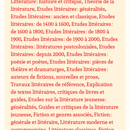
Littérature : histoire et critique
,
Théorie de la
littérature
,
Etudes littéraires : généralités
,
Etudes littéraires : ancien et classique
,
Etudes
littéraires : de 1400 à 1600
,
Etudes littéraires :
de 1600 à 1800
,
Etudes littéraires : de 1800 à
1900
,
Etudes littéraires : de 1900 à 2000
,
Etudes
littéraires : littératures postcoloniales
,
Etudes
littéraires : depuis 2000
,
Etudes littéraires :
poésie et poètes
,
Etudes littéraires : pièces de
théâtre et dramaturges
,
Etudes littéraires :
auteurs de fictions, nouvelles et prose
,
Travaux littéraires de référence
,
Explication
de textes littéraires, critiques de livres et
guides
,
Etudes sur la littérature jeunesse :
généralités
,
Guides et critiques de la littérature
jeunesse
,
Fiction et genres associés
,
Fiction :
générale et littéraire
,
Littérature moderne et
contemporaine
,
Littérature classique
,
Fiction