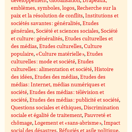
développement
,
Globalisation
,
Drapeaux,
emblèmes, symboles, logos
,
Recherche sur la
paix et la résolution de conflits
,
Institutions et
sociétés savantes : généralités
,
Etudes
générales
,
Société et sciences sociales
,
Société
et culture : généralités
,
Etudes culturelles et
des médias
,
Etudes culturelles
,
Culture
populaire
,
« Culture matérielle »
,
Etudes
culturelles : mode et société
,
Etudes
culturelles : alimentation et société
,
Histoire
des idées
,
Etudes des médias
,
Etudes des
médias : Internet, médias numériques et
société
,
Etudes des médias : télévision et
société
,
Etudes des médias : publicité et société
,
Questions sociales et éthiques
,
Discrimination
sociale et égalité de traitement
,
Pauvreté et
chômage
,
Logement et « sans-abrisme »
,
Impact
social des désastres
,
Réfugiés et asile politique
,