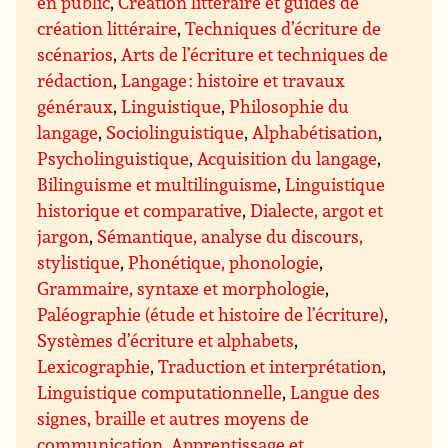
en public
,
Création littéraire et guides de
création littéraire
,
Techniques d’écriture de
scénarios
,
Arts de l’écriture et techniques de
rédaction
,
Langage : histoire et travaux
généraux
,
Linguistique
,
Philosophie du
langage
,
Sociolinguistique
,
Alphabétisation
,
Psycholinguistique
,
Acquisition du langage
,
Bilinguisme et multilinguisme
,
Linguistique
historique et comparative
,
Dialecte, argot et
jargon
,
Sémantique, analyse du discours,
stylistique
,
Phonétique, phonologie
,
Grammaire, syntaxe et morphologie
,
Paléographie (étude et histoire de l’écriture)
,
Systèmes d’écriture et alphabets
,
Lexicographie
,
Traduction et interprétation
,
Linguistique computationnelle
,
Langue des
signes, braille et autres moyens de
communication
,
Apprentissage et