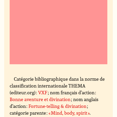
Catégorie bibliographique dans la norme de
classification internationale THEMA
(editeur.org) :
VXF
; nom français d’action :
Bonne aventure et divination
; nom anglais
d’action :
Fortune-telling & divination
;
catégorie parente :
« Mind, body, spirit »
.