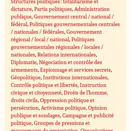
Structures politiques : totalitarisme et
dictature
,
Partis politiques
,
Administration
publique
,
Gouvernement central / national /
fédéral
,
Politiques gouvernementales centrales
/ nationales / fédérales
,
Gouvernement
régional / local / national
,
Politiques
gouvernementales régionales / locales /
nationales
,
Relations internationales
,
Diplomatie
,
Négociation et contrôle des
armements
,
Espionnage et services secrets
,
Géopolitique
,
Institutions internationales
,
Contrôle politique et libertés
,
Instruction
civique et citoyenneté
,
Droits de l’homme,
droits civils
,
Oppression politique et
persécution
,
Activisme politique
,
Opinion
publique et sondages
,
Campagne et publicité
politique
,
Groupes de pressions et
mouvements de protestation
,
Organisations