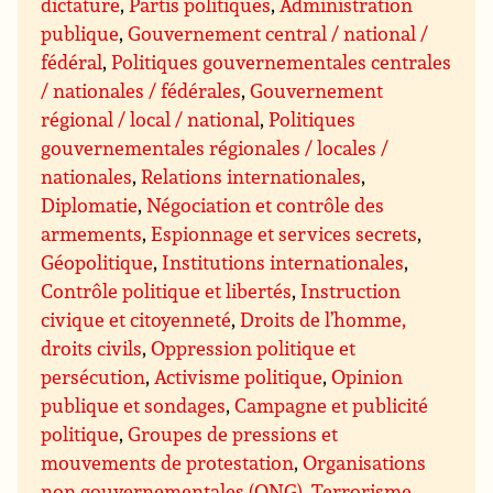
dictature
,
Partis politiques
,
Administration
publique
,
Gouvernement central / national /
fédéral
,
Politiques gouvernementales centrales
/ nationales / fédérales
,
Gouvernement
régional / local / national
,
Politiques
gouvernementales régionales / locales /
nationales
,
Relations internationales
,
Diplomatie
,
Négociation et contrôle des
armements
,
Espionnage et services secrets
,
Géopolitique
,
Institutions internationales
,
Contrôle politique et libertés
,
Instruction
civique et citoyenneté
,
Droits de l’homme,
droits civils
,
Oppression politique et
persécution
,
Activisme politique
,
Opinion
publique et sondages
,
Campagne et publicité
politique
,
Groupes de pressions et
mouvements de protestation
,
Organisations
non gouvernementales (ONG)
,
Terrorisme,