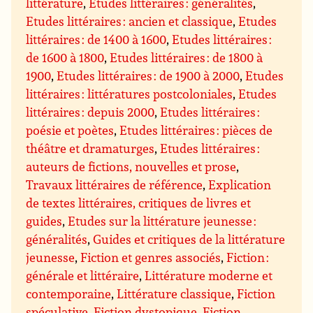
littérature
,
Etudes littéraires : généralités
,
Etudes littéraires : ancien et classique
,
Etudes
littéraires : de 1400 à 1600
,
Etudes littéraires :
de 1600 à 1800
,
Etudes littéraires : de 1800 à
1900
,
Etudes littéraires : de 1900 à 2000
,
Etudes
littéraires : littératures postcoloniales
,
Etudes
littéraires : depuis 2000
,
Etudes littéraires :
poésie et poètes
,
Etudes littéraires : pièces de
théâtre et dramaturges
,
Etudes littéraires :
auteurs de fictions, nouvelles et prose
,
Travaux littéraires de référence
,
Explication
de textes littéraires, critiques de livres et
guides
,
Etudes sur la littérature jeunesse :
généralités
,
Guides et critiques de la littérature
jeunesse
,
Fiction et genres associés
,
Fiction :
générale et littéraire
,
Littérature moderne et
contemporaine
,
Littérature classique
,
Fiction
spéculative
,
Fiction dystopique
,
Fiction