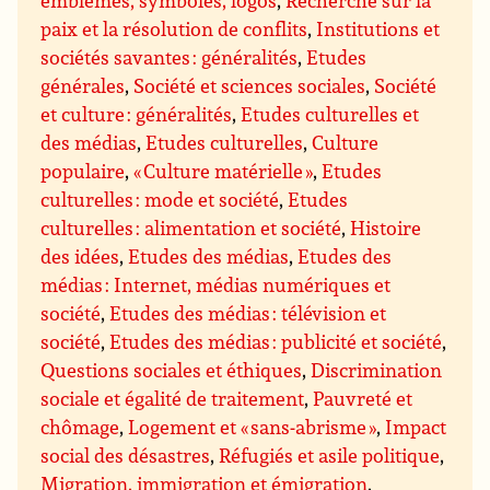
emblèmes, symboles, logos
,
Recherche sur la
paix et la résolution de conflits
,
Institutions et
sociétés savantes : généralités
,
Etudes
générales
,
Société et sciences sociales
,
Société
et culture : généralités
,
Etudes culturelles et
des médias
,
Etudes culturelles
,
Culture
populaire
,
« Culture matérielle »
,
Etudes
culturelles : mode et société
,
Etudes
culturelles : alimentation et société
,
Histoire
des idées
,
Etudes des médias
,
Etudes des
médias : Internet, médias numériques et
société
,
Etudes des médias : télévision et
société
,
Etudes des médias : publicité et société
,
Questions sociales et éthiques
,
Discrimination
sociale et égalité de traitement
,
Pauvreté et
chômage
,
Logement et « sans-abrisme »
,
Impact
social des désastres
,
Réfugiés et asile politique
,
Migration, immigration et émigration
,