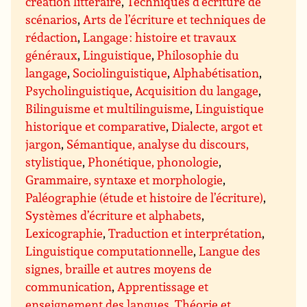
création littéraire
,
Techniques d’écriture de
scénarios
,
Arts de l’écriture et techniques de
rédaction
,
Langage : histoire et travaux
généraux
,
Linguistique
,
Philosophie du
langage
,
Sociolinguistique
,
Alphabétisation
,
Psycholinguistique
,
Acquisition du langage
,
Bilinguisme et multilinguisme
,
Linguistique
historique et comparative
,
Dialecte, argot et
jargon
,
Sémantique, analyse du discours,
stylistique
,
Phonétique, phonologie
,
Grammaire, syntaxe et morphologie
,
Paléographie (étude et histoire de l’écriture)
,
Systèmes d’écriture et alphabets
,
Lexicographie
,
Traduction et interprétation
,
Linguistique computationnelle
,
Langue des
signes, braille et autres moyens de
communication
,
Apprentissage et
enseignement des langues
,
Théorie et