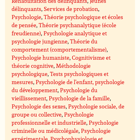
Réhabilitation des délinquants
,
Jeunes
délinquants
,
Services de probation
,
Psychologie
,
Théorie psychologique et écoles
de pensée
,
Théorie psychanalytique (école
freudienne)
,
Psychologie analytique et
psychologie jungienne
,
Théorie du
comportement (comportementalisme)
,
Psychologie humaniste
,
Cognitivisme et
théorie cognitive
,
Méthodologie
psychologique
,
Tests psychologiques et
mesures
,
Psychologie de l’enfant, psychologie
du développement
,
Psychologie du
vieillissement
,
Psychologie de la famille
,
Psychologie des sexes
,
Psychologie sociale, de
groupe ou collective
,
Psychologie
professionnelle et industrielle
,
Psychologie
criminelle ou médicolégale
,
Psychologie
expérimentale
,
Psychophysiologie et