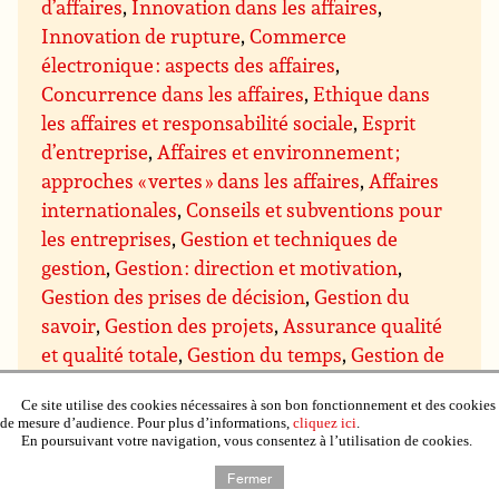
d’affaires
,
Innovation dans les affaires
,
Innovation de rupture
,
Commerce
électronique : aspects des affaires
,
Concurrence dans les affaires
,
Ethique dans
les affaires et responsabilité sociale
,
Esprit
d’entreprise
,
Affaires et environnement ;
approches « vertes » dans les affaires
,
Affaires
internationales
,
Conseils et subventions pour
les entreprises
,
Gestion et techniques de
gestion
,
Gestion : direction et motivation
,
Gestion des prises de décision
,
Gestion du
savoir
,
Gestion des projets
,
Assurance qualité
et qualité totale
,
Gestion du temps
,
Gestion de
domaines particuliers
,
Gestion budgétaire et
Ce site utilise des cookies nécessaires à son bon fonctionnement et des cookies
financière
,
Gestion du personnel et des
de mesure d’audience. Pour plus d’informations,
cliquez ici
.
ressources humaines
,
Gestion de l’immobilier,
En poursuivant votre navigation, vous consentez à l’utilisation de cookies.
de la propriété et du matériel
,
Gestion de la
Fermer