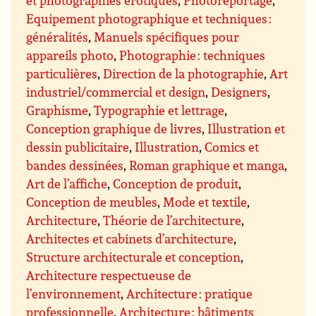
et photographies érotiques
,
Photoreportage
,
Equipement photographique et techniques :
généralités
,
Manuels spécifiques pour
appareils photo
,
Photographie : techniques
particulières
,
Direction de la photographie
,
Art
industriel/commercial et design
,
Designers
,
Graphisme
,
Typographie et lettrage
,
Conception graphique de livres
,
Illustration et
dessin publicitaire
,
Illustration
,
Comics et
bandes dessinées
,
Roman graphique et manga
,
Art de l’affiche
,
Conception de produit
,
Conception de meubles
,
Mode et textile
,
Architecture
,
Théorie de l’architecture
,
Architectes et cabinets d’architecture
,
Structure architecturale et conception
,
Architecture respectueuse de
l’environnement
,
Architecture : pratique
professionnelle
,
Architecture : bâtiments