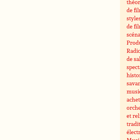
théor
de fi
style
de fi
scéna
Produ
Radi
de sa
spect
histo
sava
musi
ache
orche
et re
tradi
élect
Music