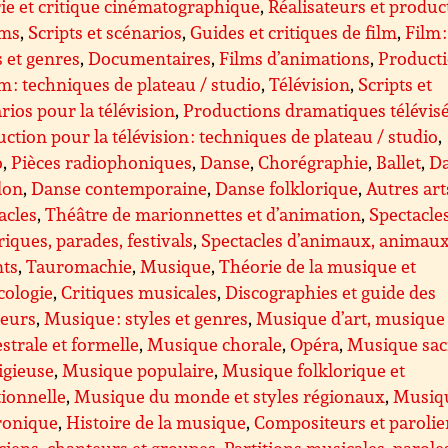
ie et critique cinématographique
,
Réalisateurs et produc
lms
,
Scripts et scénarios
,
Guides et critiques de film
,
Film :
s et genres
,
Documentaires
,
Films d’animations
,
Product
lm : techniques de plateau / studio
,
Télévision
,
Scripts et
rios pour la télévision
,
Productions dramatiques télévis
ction pour la télévision : techniques de plateau / studio
,
o
,
Pièces radiophoniques
,
Danse
,
Chorégraphie
,
Ballet
,
D
lon
,
Danse contemporaine
,
Danse folklorique
,
Autres art
acles
,
Théâtre de marionnettes et d’animation
,
Spectacle
riques, parades, festivals
,
Spectacles d’animaux, animau
nts
,
Tauromachie
,
Musique
,
Théorie de la musique et
cologie
,
Critiques musicales
,
Discographies et guide des
teurs
,
Musique : styles et genres
,
Musique d’art, musique
strale et formelle
,
Musique chorale
,
Opéra
,
Musique sac
ligieuse
,
Musique populaire
,
Musique folklorique et
tionnelle
,
Musique du monde et styles régionaux
,
Musiq
ronique
,
Histoire de la musique
,
Compositeurs et parolie
iens, chanteurs et groupes
,
Partitions musicales, parole