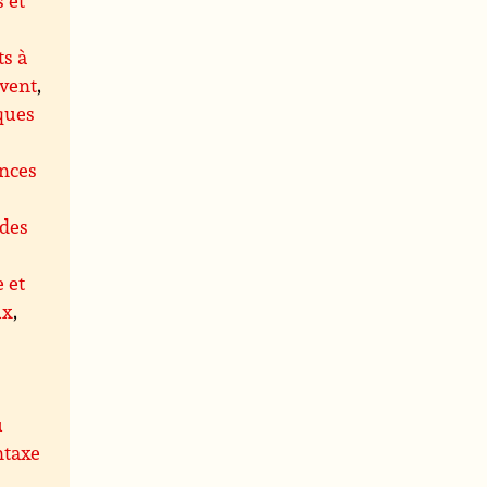
s à
 vent
,
ques
ences
des
e et
ux
,
u
ntaxe