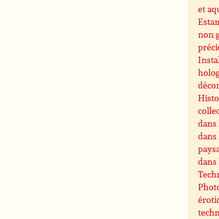
et aq
Esta
non 
préci
Insta
holog
décor
Histo
colle
dans 
dans 
paysa
dans 
Techn
Photo
éroti
techn