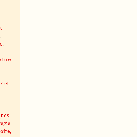
,
t
,
le
,
s
cture
 :
x et
ques
régie
oire,