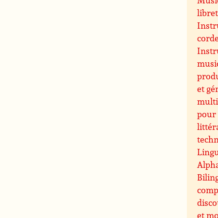
libre
Instr
cord
Inst
music
prod
et gé
multi
pour 
littér
techn
Lingu
Alpha
Bilin
comp
disco
et m