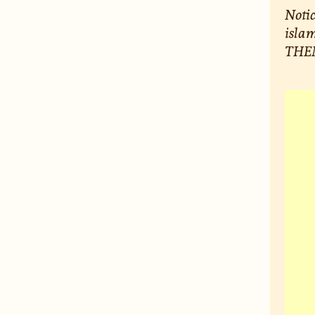
Notic
islam
THEM