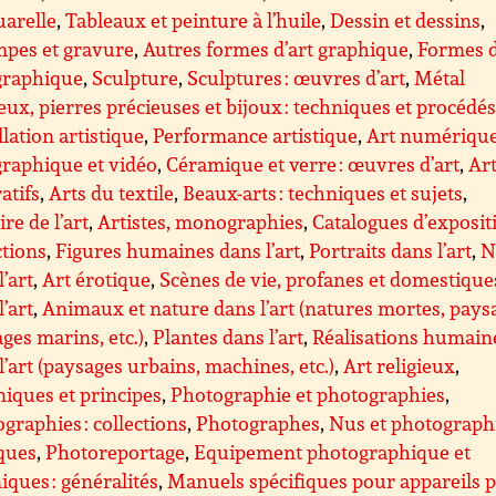
uarelle
,
Tableaux et peinture à l’huile
,
Dessin et dessins
,
mpes et gravure
,
Autres formes d’art graphique
,
Formes d
graphique
,
Sculpture
,
Sculptures : œuvres d’art
,
Métal
eux, pierres précieuses et bijoux : techniques et procédé
llation artistique
,
Performance artistique
,
Art numérique
raphique et vidéo
,
Céramique et verre : œuvres d’art
,
Ar
atifs
,
Arts du textile
,
Beaux-arts : techniques et sujets
,
ire de l’art
,
Artistes, monographies
,
Catalogues d’exposit
ctions
,
Figures humaines dans l’art
,
Portraits dans l’art
,
N
l’art
,
Art érotique
,
Scènes de vie, profanes et domestique
l’art
,
Animaux et nature dans l’art (natures mortes, pays
ges marins, etc.)
,
Plantes dans l’art
,
Réalisations humain
l’art (paysages urbains, machines, etc.)
,
Art religieux
,
iques et principes
,
Photographie et photographies
,
graphies : collections
,
Photographes
,
Nus et photograph
ques
,
Photoreportage
,
Equipement photographique et
iques : généralités
,
Manuels spécifiques pour appareils 