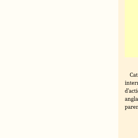
Cat
inter
d’act
angla
paren