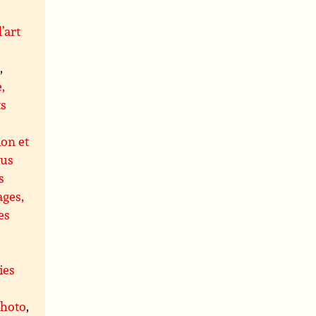
’art
s
,
,
ts
ion et
us
s
ages,
es
ies
photo
,