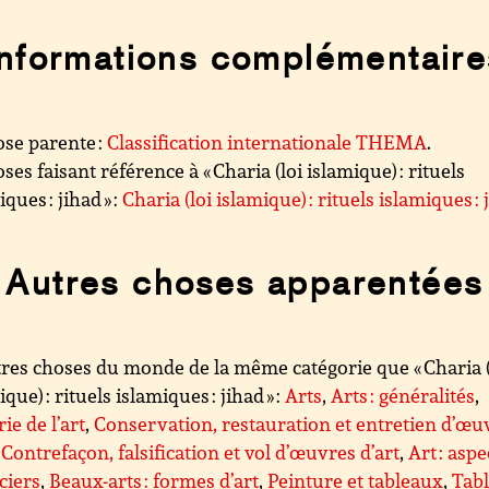
Informations complémentaire
se parente :
Classification internationale THEMA
.
ses faisant référence à « Charia (loi islamique) : rituels
ques : jihad » :
Charia (loi islamique) : rituels islamiques : 
Autres choses apparentées
res choses du monde de la même catégorie que « Charia (
que) : rituels islamiques : jihad » :
Arts
,
Arts : généralités
,
ie de l’art
,
Conservation, restauration et entretien d’œu
,
Contrefaçon, falsification et vol d’œuvres d’art
,
Art : aspe
ciers
,
Beaux-arts : formes d’art
,
Peinture et tableaux
,
Tab