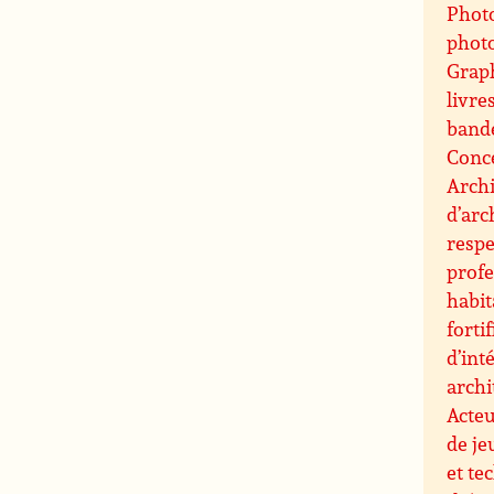
Photo
phot
Grap
livre
band
Conce
Archi
d’arc
resp
profe
habit
forti
d’int
archi
Acteu
de je
et te