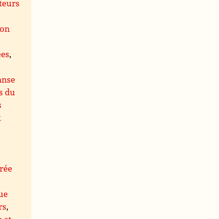
teurs
ion
ées
,
anse
s du
s
x
rée
ue
rs
,
s et