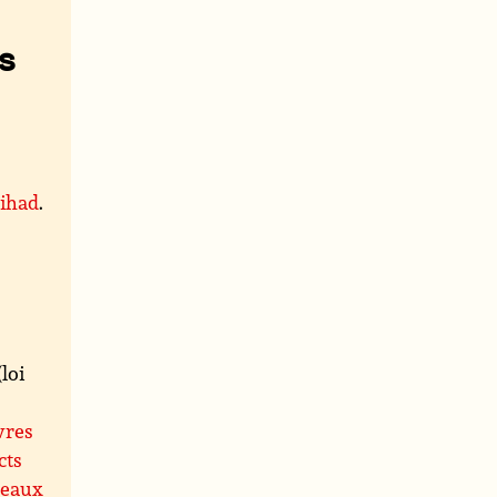
s
jihad
.
loi
vres
cts
leaux