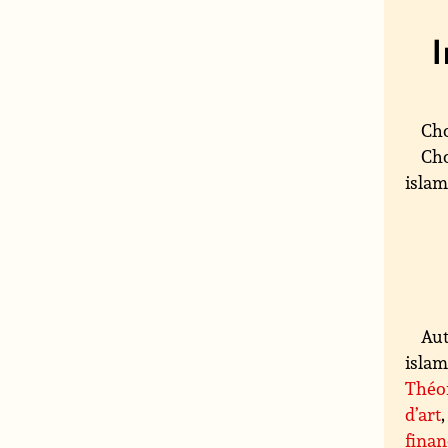
Cho
Cho
islami
Aut
islami
Théor
d’art
finan