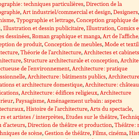
graphie : techniques particulières
,
Direction de la
ographie
,
Art industriel/commercial et design
,
Designers
hisme
,
Typographie et lettrage
,
Conception graphique de
s
,
Illustration et dessin publicitaire
,
Illustration
,
Comics e
es dessinées
,
Roman graphique et manga
,
Art de l’affiche
ption de produit
,
Conception de meubles
,
Mode et texti
tecture
,
Théorie de l’architecture
,
Architectes et cabinet
hitecture
,
Structure architecturale et conception
,
Archite
ectueuse de l’environnement
,
Architecture : pratique
ssionnelle
,
Architecture : bâtiments publics
,
Architecture
ations et architecture domestique
,
Architecture : château
fications
,
Architecture : édifices religieux
,
Architecture
érieur
,
Paysagisme
,
Aménagement urbain : aspects
tecturaux
,
Histoire de l’architecture
,
Arts du spectacle
,
rs et artistes / interprètes
,
Etudes sur le théâtre
,
Techni
u d’acteurs
,
Direction de théâtre et production
,
Théâtre : 
chniques de scène
,
Gestion de théâtre
,
Films, cinéma
,
Hist