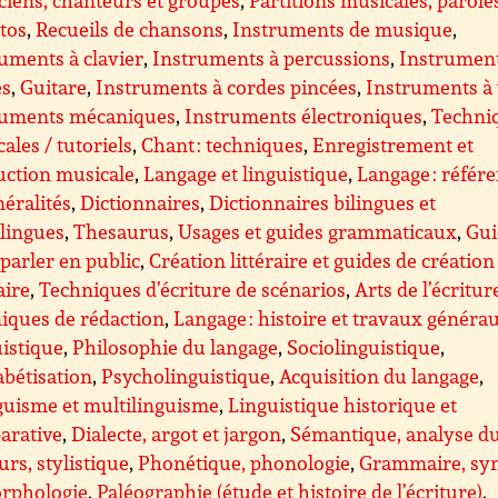
ttos
,
Recueils de chansons
,
Instruments de musique
,
uments à clavier
,
Instruments à percussions
,
Instrument
es
,
Guitare
,
Instruments à cordes pincées
,
Instruments à
ruments mécaniques
,
Instruments électroniques
,
Techni
ales / tutoriels
,
Chant : techniques
,
Enregistrement et
uction musicale
,
Langage et linguistique
,
Langage : référ
néralités
,
Dictionnaires
,
Dictionnaires bilingues et
lingues
,
Thesaurus
,
Usages et guides grammaticaux
,
Gui
parler en public
,
Création littéraire et guides de création
aire
,
Techniques d’écriture de scénarios
,
Arts de l’écritur
iques de rédaction
,
Langage : histoire et travaux généra
istique
,
Philosophie du langage
,
Sociolinguistique
,
bétisation
,
Psycholinguistique
,
Acquisition du langage
,
guisme et multilinguisme
,
Linguistique historique et
arative
,
Dialecte, argot et jargon
,
Sémantique, analyse d
urs, stylistique
,
Phonétique, phonologie
,
Grammaire, sy
orphologie
,
Paléographie (étude et histoire de l’écriture)
,