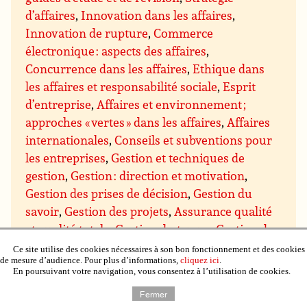
d’affaires
,
Innovation dans les affaires
,
Innovation de rupture
,
Commerce
électronique : aspects des affaires
,
Concurrence dans les affaires
,
Ethique dans
les affaires et responsabilité sociale
,
Esprit
d’entreprise
,
Affaires et environnement ;
approches « vertes » dans les affaires
,
Affaires
internationales
,
Conseils et subventions pour
les entreprises
,
Gestion et techniques de
gestion
,
Gestion : direction et motivation
,
Gestion des prises de décision
,
Gestion du
savoir
,
Gestion des projets
,
Assurance qualité
et qualité totale
,
Gestion du temps
,
Gestion de
domaines particuliers
,
Gestion budgétaire et
Ce site utilise des cookies nécessaires à son bon fonctionnement et des cookies
de mesure d’audience. Pour plus d’informations,
cliquez ici
.
financière
,
Gestion du personnel et des
En poursuivant votre navigation, vous consentez à l’utilisation de cookies.
ressources humaines
,
Gestion de l’immobilier,
Fermer
de la propriété et du matériel
,
Gestion de la