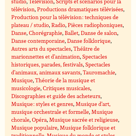
studio
,
Télévision
,
Scripts et scénarios pour la
télévision
,
Productions dramatiques télévisées
,
Production pour la télévision : techniques de
plateau / studio
,
Radio
,
Pièces radiophoniques
,
Danse
,
Chorégraphie
,
Ballet
,
Danse de salon
,
Danse contemporaine
,
Danse folklorique
,
Autres arts du spectacles
,
Théâtre de
marionnettes et d’animation
,
Spectacles
historiques, parades, festivals
,
Spectacles
d’animaux, animaux savants
,
Tauromachie
,
Musique
,
Théorie de la musique et
musicologie
,
Critiques musicales
,
Discographies et guide des acheteurs
,
Musique : styles et genres
,
Musique d’art,
musique orchestrale et formelle
,
Musique
chorale
,
Opéra
,
Musique sacrée et religieuse
,
Musique populaire
,
Musique folklorique et
traditionnelle
,
Musique du monde et styles