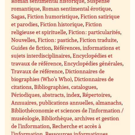
Roman sentimental historique
,
Suspense
romantique
,
Roman sentimental érotique
,
Sagas
,
Fiction humoristique
,
Fiction satirique
et parodies
,
Fiction historique
,
Fiction
religieuse et spirituelle
,
Fiction : particularités
,
Nouvelles
,
Fiction : pastiche
,
Fiction traduite
,
Guides de fiction
,
Références, informations et
sujets interdisciplinaires
,
Encyclopédies et
travaux de référence
,
Encyclopédies générales
,
Travaux de référence
,
Dictionnaires de
biographies (Who’s Who)
,
Dictionnaires de
citations
,
Bibliographies, catalogues
,
Périodiques, abstracts, index
,
Répertoires
,
Annuaires, publications annuelles, almanachs
,
Bibliothéconomie et sciences de l’information /
muséologie
,
Bibliothèque, archives et gestion
de l’information
,
Recherche et accès à
l’information
,
Ressources informatiques,