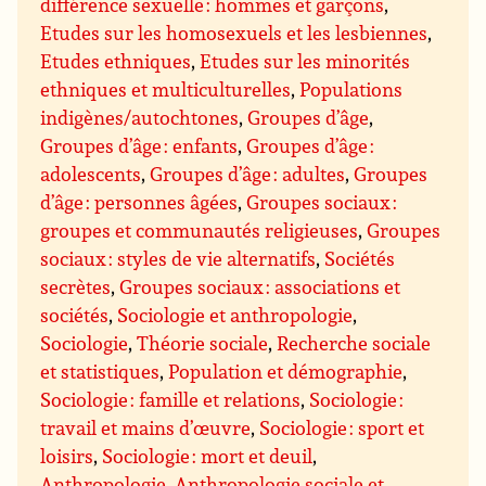
différence sexuelle : hommes et garçons
,
Etudes sur les homosexuels et les lesbiennes
,
Etudes ethniques
,
Etudes sur les minorités
ethniques et multiculturelles
,
Populations
indigènes/autochtones
,
Groupes d’âge
,
Groupes d’âge : enfants
,
Groupes d’âge :
adolescents
,
Groupes d’âge : adultes
,
Groupes
d’âge : personnes âgées
,
Groupes sociaux :
groupes et communautés religieuses
,
Groupes
sociaux : styles de vie alternatifs
,
Sociétés
secrètes
,
Groupes sociaux : associations et
sociétés
,
Sociologie et anthropologie
,
Sociologie
,
Théorie sociale
,
Recherche sociale
et statistiques
,
Population et démographie
,
Sociologie : famille et relations
,
Sociologie :
travail et mains d’œuvre
,
Sociologie : sport et
loisirs
,
Sociologie : mort et deuil
,
Anthropologie
,
Anthropologie sociale et