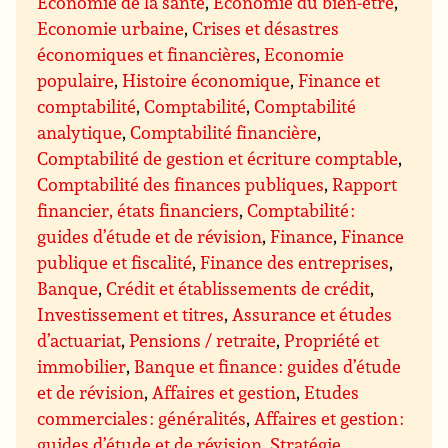
Economie de la santé
,
Economie du bien-être
,
Economie urbaine
,
Crises et désastres
économiques et financières
,
Economie
populaire
,
Histoire économique
,
Finance et
comptabilité
,
Comptabilité
,
Comptabilité
analytique
,
Comptabilité financière
,
Comptabilité de gestion et écriture comptable
,
Comptabilité des finances publiques
,
Rapport
financier, états financiers
,
Comptabilité :
guides d’étude et de révision
,
Finance
,
Finance
publique et fiscalité
,
Finance des entreprises
,
Banque
,
Crédit et établissements de crédit
,
Investissement et titres
,
Assurance et études
d’actuariat
,
Pensions / retraite
,
Propriété et
immobilier
,
Banque et finance : guides d’étude
et de révision
,
Affaires et gestion
,
Etudes
commerciales : généralités
,
Affaires et gestion :
guides d’étude et de révision
,
Stratégie