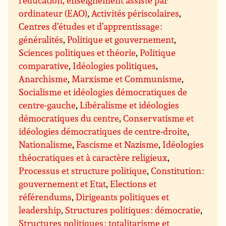
l’éducation, enseignement assisté par
ordinateur (EAO)
,
Activités périscolaires
,
Centres d’études et d’apprentissage :
généralités
,
Politique et gouvernement
,
Sciences politiques et théorie
,
Politique
comparative
,
Idéologies politiques
,
Anarchisme
,
Marxisme et Communisme
,
Socialisme et idéologies démocratiques de
centre-gauche
,
Libéralisme et idéologies
démocratiques du centre
,
Conservatisme et
idéologies démocratiques de centre-droite
,
Nationalisme
,
Fascisme et Nazisme
,
Idéologies
théocratiques et à caractère religieux
,
Processus et structure politique
,
Constitution :
gouvernement et Etat
,
Elections et
référendums
,
Dirigeants politiques et
leadership
,
Structures politiques : démocratie
,
Structures politiques : totalitarisme et