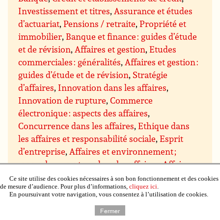
Investissement et titres
,
Assurance et études
d’actuariat
,
Pensions / retraite
,
Propriété et
immobilier
,
Banque et finance : guides d’étude
et de révision
,
Affaires et gestion
,
Etudes
commerciales : généralités
,
Affaires et gestion :
guides d’étude et de révision
,
Stratégie
d’affaires
,
Innovation dans les affaires
,
Innovation de rupture
,
Commerce
électronique : aspects des affaires
,
Concurrence dans les affaires
,
Ethique dans
les affaires et responsabilité sociale
,
Esprit
d’entreprise
,
Affaires et environnement ;
approches « vertes » dans les affaires
,
Affaires
internationales
,
Conseils et subventions pour
Ce site utilise des cookies nécessaires à son bon fonctionnement et des cookies
de mesure d’audience. Pour plus d’informations,
cliquez ici
.
les entreprises
,
Gestion et techniques de
En poursuivant votre navigation, vous consentez à l’utilisation de cookies.
gestion
,
Gestion : direction et motivation
,
Fermer
Gestion des prises de décision
,
Gestion du