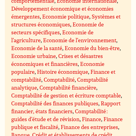
comportementale
,
Economie internationale
,
Développement économique et économies
émergentes
,
Economie politique
,
Systèmes et
structures économiques
,
Economie de
secteurs spécifiques
,
Economie de
l’agriculture
,
Economie de l’environnement
,
Economie de la santé
,
Economie du bien-être
,
Economie urbaine
,
Crises et désastres
économiques et financières
,
Economie
populaire
,
Histoire économique
,
Finance et
comptabilité
,
Comptabilité
,
Comptabilité
analytique
,
Comptabilité financière
,
Comptabilité de gestion et écriture comptable
,
Comptabilité des finances publiques
,
Rapport
financier, états financiers
,
Comptabilité :
guides d’étude et de révision
,
Finance
,
Finance
publique et fiscalité
,
Finance des entreprises
,
Banque
,
Crédit et établissements de crédit
,