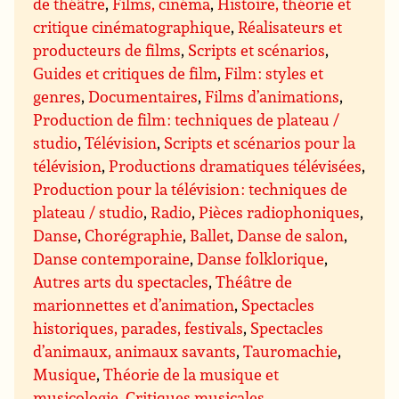
de théâtre
,
Films, cinéma
,
Histoire, théorie et
critique cinématographique
,
Réalisateurs et
producteurs de films
,
Scripts et scénarios
,
Guides et critiques de film
,
Film : styles et
genres
,
Documentaires
,
Films d’animations
,
Production de film : techniques de plateau /
studio
,
Télévision
,
Scripts et scénarios pour la
télévision
,
Productions dramatiques télévisées
,
Production pour la télévision : techniques de
plateau / studio
,
Radio
,
Pièces radiophoniques
,
Danse
,
Chorégraphie
,
Ballet
,
Danse de salon
,
Danse contemporaine
,
Danse folklorique
,
Autres arts du spectacles
,
Théâtre de
marionnettes et d’animation
,
Spectacles
historiques, parades, festivals
,
Spectacles
d’animaux, animaux savants
,
Tauromachie
,
Musique
,
Théorie de la musique et
musicologie
,
Critiques musicales
,