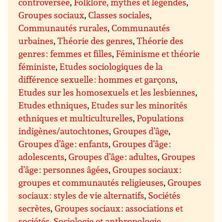
controversée
,
Folklore, mythes et légendes
,
Groupes sociaux
,
Classes sociales
,
Communautés rurales
,
Communautés
urbaines
,
Théorie des genres
,
Théorie des
genres : femmes et filles
,
Féminisme et théorie
féministe
,
Etudes sociologiques de la
différence sexuelle : hommes et garçons
,
Etudes sur les homosexuels et les lesbiennes
,
Etudes ethniques
,
Etudes sur les minorités
ethniques et multiculturelles
,
Populations
indigènes/autochtones
,
Groupes d’âge
,
Groupes d’âge : enfants
,
Groupes d’âge :
adolescents
,
Groupes d’âge : adultes
,
Groupes
d’âge : personnes âgées
,
Groupes sociaux :
groupes et communautés religieuses
,
Groupes
sociaux : styles de vie alternatifs
,
Sociétés
secrètes
,
Groupes sociaux : associations et
sociétés
,
Sociologie et anthropologie
,