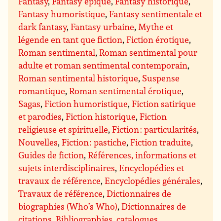
Fantasy
,
Fantasy épique
,
Fantasy historique
,
Fantasy humoristique
,
Fantasy sentimentale et
dark fantasy
,
Fantasy urbaine
,
Mythe et
légende en tant que fiction
,
Fiction érotique
,
Roman sentimental
,
Roman sentimental pour
adulte et roman sentimental contemporain
,
Roman sentimental historique
,
Suspense
romantique
,
Roman sentimental érotique
,
Sagas
,
Fiction humoristique
,
Fiction satirique
et parodies
,
Fiction historique
,
Fiction
religieuse et spirituelle
,
Fiction : particularités
,
Nouvelles
,
Fiction : pastiche
,
Fiction traduite
,
Guides de fiction
,
Références, informations et
sujets interdisciplinaires
,
Encyclopédies et
travaux de référence
,
Encyclopédies générales
,
Travaux de référence
,
Dictionnaires de
biographies (Who’s Who)
,
Dictionnaires de
citations
,
Bibliographies, catalogues
,