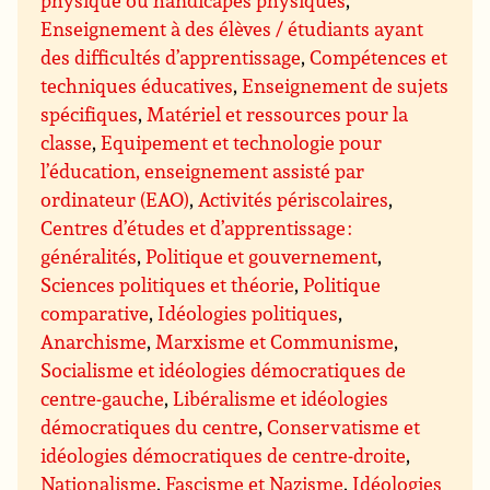
physique ou handicapés physiques
,
Enseignement à des élèves / étudiants ayant
des difficultés d’apprentissage
,
Compétences et
techniques éducatives
,
Enseignement de sujets
spécifiques
,
Matériel et ressources pour la
classe
,
Equipement et technologie pour
l’éducation, enseignement assisté par
ordinateur (EAO)
,
Activités périscolaires
,
Centres d’études et d’apprentissage :
généralités
,
Politique et gouvernement
,
Sciences politiques et théorie
,
Politique
comparative
,
Idéologies politiques
,
Anarchisme
,
Marxisme et Communisme
,
Socialisme et idéologies démocratiques de
centre-gauche
,
Libéralisme et idéologies
démocratiques du centre
,
Conservatisme et
idéologies démocratiques de centre-droite
,
Nationalisme
,
Fascisme et Nazisme
,
Idéologies