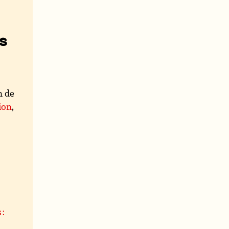
s
n de
ion
,
 :