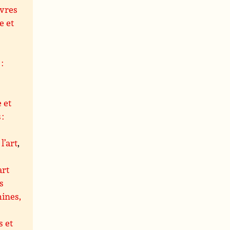
uvres
e et
,
:
 et
 :
l’art
,
art
s
hines,
 et