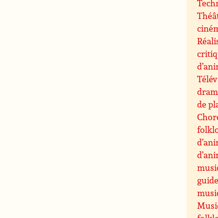
Techn
Théât
ciné
Réali
criti
d’an
Télév
drama
de pl
Chor
folkl
d’an
d’an
musi
guide
musiq
Musiq
folkl