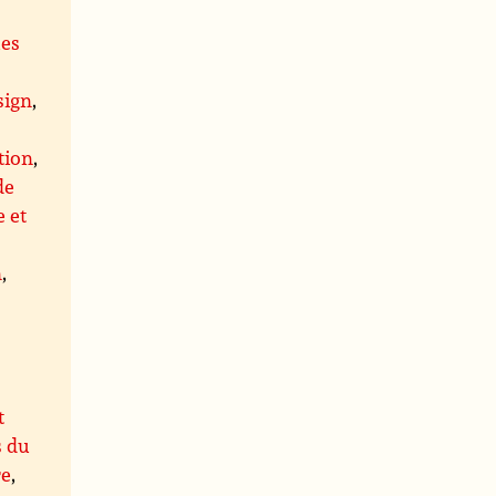
ues
,
sign
,
tion
,
de
 et
n
,
t
s du
re
,