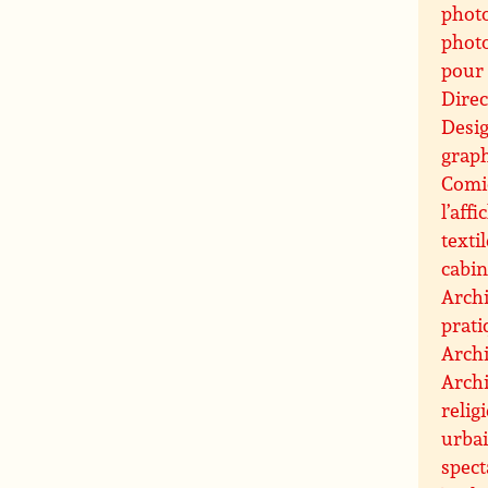
photo
photo
pour 
Direc
Desi
graph
Comic
l’affi
texti
cabin
Archi
prati
Archi
Archi
relig
urbai
spect