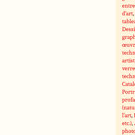
entre
d’art
tabl
Dessi
grap
œuvre
techn
artis
verre
techn
Catal
Portr
profa
(natu
l’art
,
etc.)
,
phot