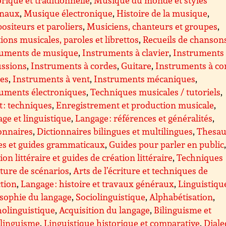
onaux
,
Musique électronique
,
Histoire de la musique
,
siteurs et paroliers
,
Musiciens, chanteurs et groupes
,
tions musicales, paroles et librettos
,
Recueils de chanson
ruments de musique
,
Instruments à clavier
,
Instruments
ussions
,
Instruments à cordes
,
Guitare
,
Instruments à co
ées
,
Instruments à vent
,
Instruments mécaniques
,
ruments électroniques
,
Techniques musicales / tutoriels
,
 : techniques
,
Enregistrement et production musicale
,
ge et linguistique
,
Langage : références et généralités
,
onnaires
,
Dictionnaires bilingues et multilingues
,
Thesau
es et guides grammaticaux
,
Guides pour parler en public
ion littéraire et guides de création littéraire
,
Techniques
iture de scénarios
,
Arts de l’écriture et techniques de
tion
,
Langage : histoire et travaux généraux
,
Linguistiqu
sophie du langage
,
Sociolinguistique
,
Alphabétisation
,
olinguistique
,
Acquisition du langage
,
Bilinguisme et
ilinguisme
,
Linguistique historique et comparative
,
Diale