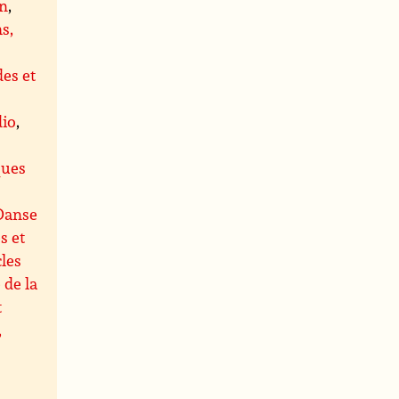
on
,
s,
es et
dio
,
s
ques
Danse
s et
les
 de la
t
,