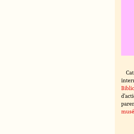
Cat
inter
Bibli
d’act
paren
musé