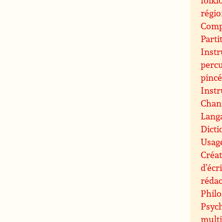
régi
Compo
Parti
Inst
perc
pinc
Inst
Chant
Langa
Dicti
Usag
Créat
d’écr
rédac
Philo
Psych
mult