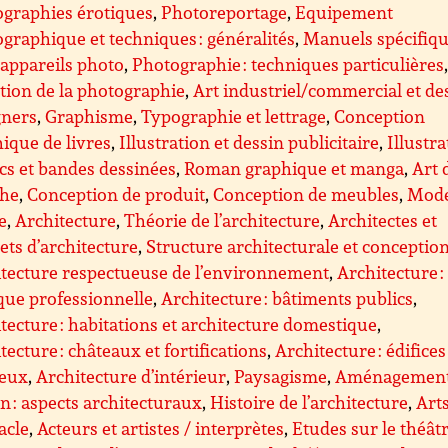
graphies érotiques
,
Photoreportage
,
Equipement
graphique et techniques : généralités
,
Manuels spécifiq
appareils photo
,
Photographie : techniques particulières
tion de la photographie
,
Art industriel/commercial et de
gners
,
Graphisme
,
Typographie et lettrage
,
Conception
ique de livres
,
Illustration et dessin publicitaire
,
Illustra
s et bandes dessinées
,
Roman graphique et manga
,
Art 
che
,
Conception de produit
,
Conception de meubles
,
Mode
le
,
Architecture
,
Théorie de l’architecture
,
Architectes et
ets d’architecture
,
Structure architecturale et conceptio
tecture respectueuse de l’environnement
,
Architecture :
que professionnelle
,
Architecture : bâtiments publics
,
tecture : habitations et architecture domestique
,
tecture : châteaux et fortifications
,
Architecture : édifices
ieux
,
Architecture d’intérieur
,
Paysagisme
,
Aménagemen
n : aspects architecturaux
,
Histoire de l’architecture
,
Art
acle
,
Acteurs et artistes / interprètes
,
Etudes sur le théât