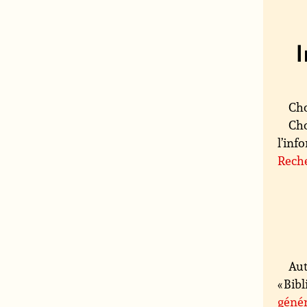
Cho
Cho
l’inf
Reche
Aut
« Bib
génér