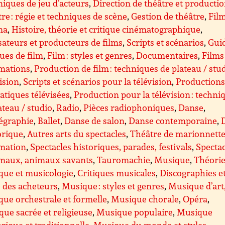
iques de jeu d’acteurs
,
Direction de théâtre et producti
re : régie et techniques de scène
,
Gestion de théâtre
,
Film
ma
,
Histoire, théorie et critique cinématographique
,
sateurs et producteurs de films
,
Scripts et scénarios
,
Guid
ques de film
,
Film : styles et genres
,
Documentaires
,
Films
imations
,
Production de film : techniques de plateau / stu
ision
,
Scripts et scénarios pour la télévision
,
Production
tiques télévisées
,
Production pour la télévision : techni
ateau / studio
,
Radio
,
Pièces radiophoniques
,
Danse
,
égraphie
,
Ballet
,
Danse de salon
,
Danse contemporaine
,
orique
,
Autres arts du spectacles
,
Théâtre de marionnette
imation
,
Spectacles historiques, parades, festivals
,
Spectac
imaux, animaux savants
,
Tauromachie
,
Musique
,
Théorie
que et musicologie
,
Critiques musicales
,
Discographies e
 des acheteurs
,
Musique : styles et genres
,
Musique d’art
ue orchestrale et formelle
,
Musique chorale
,
Opéra
,
ue sacrée et religieuse
,
Musique populaire
,
Musique
orique et traditionnelle
,
Musique du monde et styles