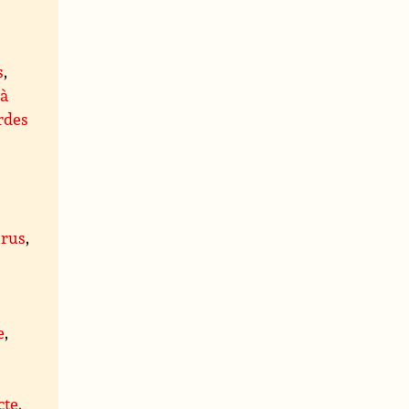
s
,
 à
rdes
rus
,
,
e
,
cte,