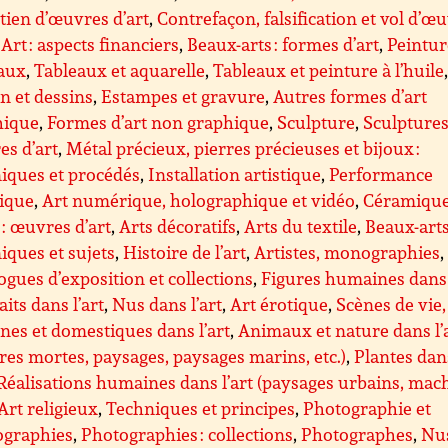
tien d’œuvres d’art
,
Contrefaçon, falsification et vol d’œ
,
Art : aspects financiers
,
Beaux-arts : formes d’art
,
Peintur
eaux
,
Tableaux et aquarelle
,
Tableaux et peinture à l’huile
n et dessins
,
Estampes et gravure
,
Autres formes d’art
hique
,
Formes d’art non graphique
,
Sculpture
,
Sculptures 
s d’art
,
Métal précieux, pierres précieuses et bijoux :
iques et procédés
,
Installation artistique
,
Performance
tique
,
Art numérique, holographique et vidéo
,
Céramique
 : œuvres d’art
,
Arts décoratifs
,
Arts du textile
,
Beaux-arts
iques et sujets
,
Histoire de l’art
,
Artistes, monographies
,
ogues d’exposition et collections
,
Figures humaines dans 
aits dans l’art
,
Nus dans l’art
,
Art érotique
,
Scènes de vie,
nes et domestiques dans l’art
,
Animaux et nature dans l’
res mortes, paysages, paysages marins, etc.)
,
Plantes dan
Réalisations humaines dans l’art (paysages urbains, mac
Art religieux
,
Techniques et principes
,
Photographie et
ographies
,
Photographies : collections
,
Photographes
,
Nus