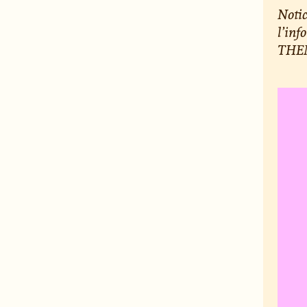
Notic
l’inf
THEM