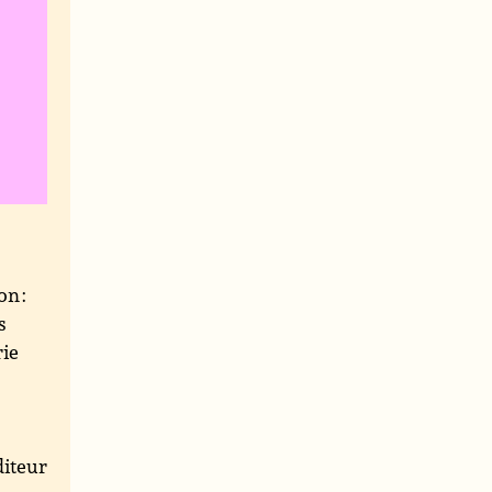
on :
s
rie
iteur