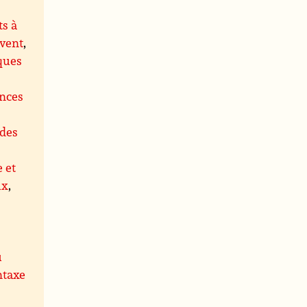
s à
 vent
,
ques
ences
des
e et
ux
,
u
ntaxe