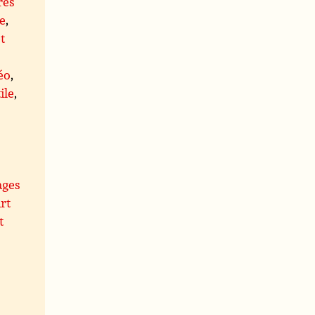
res
e
,
t
éo
,
ile
,
ages
rt
t