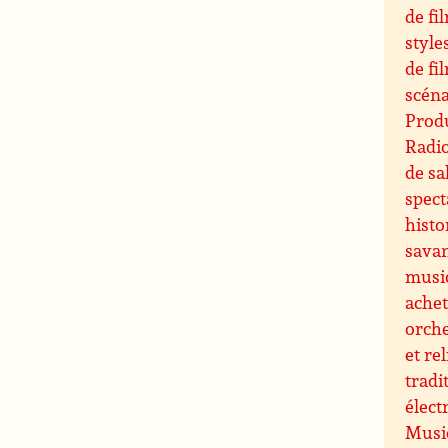
de fi
style
de fi
scéna
Produ
Radi
de sa
spect
histo
sava
musi
ache
orche
et re
tradi
élect
Music