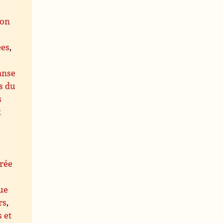
ion
ées
,
anse
s du
s
x
rée
ue
rs
,
s et