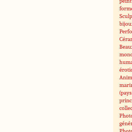
peint
forme
Sculp
bijou
Perfo
Céram
Beaux
mono
humai
éroti
Anima
marin
(pays
princ
colle
Phot
génér
Photo