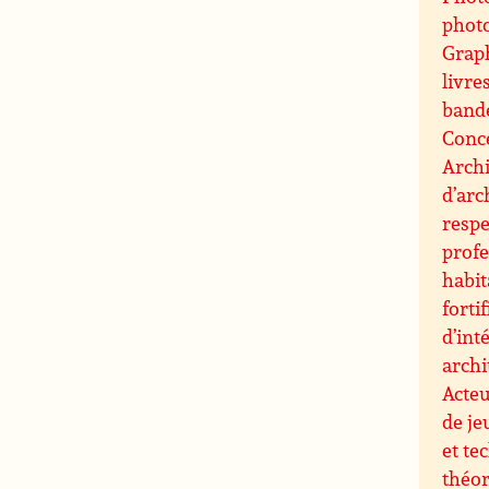
phot
Grap
livre
band
Conce
Archi
d’arc
resp
profe
habit
forti
d’int
archi
Acteu
de je
et te
théor