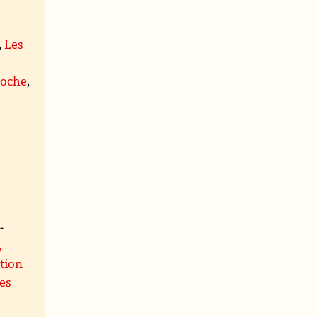
,
Les
proche
,
-
,
ation
mes