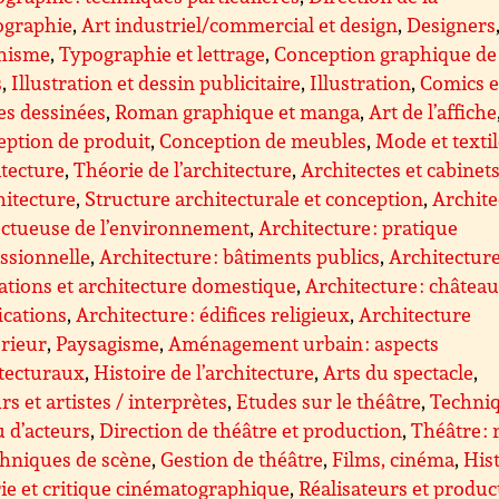
ographie
,
Art industriel/commercial et design
,
Designers
hisme
,
Typographie et lettrage
,
Conception graphique de
s
,
Illustration et dessin publicitaire
,
Illustration
,
Comics e
es dessinées
,
Roman graphique et manga
,
Art de l’affiche
ption de produit
,
Conception de meubles
,
Mode et texti
tecture
,
Théorie de l’architecture
,
Architectes et cabinet
hitecture
,
Structure architecturale et conception
,
Archite
ectueuse de l’environnement
,
Architecture : pratique
ssionnelle
,
Architecture : bâtiments publics
,
Architecture
ations et architecture domestique
,
Architecture : château
fications
,
Architecture : édifices religieux
,
Architecture
érieur
,
Paysagisme
,
Aménagement urbain : aspects
tecturaux
,
Histoire de l’architecture
,
Arts du spectacle
,
rs et artistes / interprètes
,
Etudes sur le théâtre
,
Techni
u d’acteurs
,
Direction de théâtre et production
,
Théâtre : 
chniques de scène
,
Gestion de théâtre
,
Films, cinéma
,
Hist
ie et critique cinématographique
,
Réalisateurs et produc