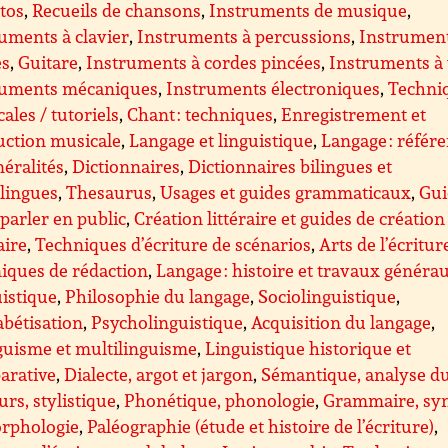
ttos
,
Recueils de chansons
,
Instruments de musique
,
uments à clavier
,
Instruments à percussions
,
Instrument
es
,
Guitare
,
Instruments à cordes pincées
,
Instruments à
ruments mécaniques
,
Instruments électroniques
,
Techni
ales / tutoriels
,
Chant : techniques
,
Enregistrement et
uction musicale
,
Langage et linguistique
,
Langage : référ
néralités
,
Dictionnaires
,
Dictionnaires bilingues et
lingues
,
Thesaurus
,
Usages et guides grammaticaux
,
Gui
parler en public
,
Création littéraire et guides de création
aire
,
Techniques d’écriture de scénarios
,
Arts de l’écritur
iques de rédaction
,
Langage : histoire et travaux généra
istique
,
Philosophie du langage
,
Sociolinguistique
,
bétisation
,
Psycholinguistique
,
Acquisition du langage
,
guisme et multilinguisme
,
Linguistique historique et
arative
,
Dialecte, argot et jargon
,
Sémantique, analyse d
urs, stylistique
,
Phonétique, phonologie
,
Grammaire, sy
orphologie
,
Paléographie (étude et histoire de l’écriture)
,