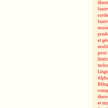
libre
Instr
cord
Inst
music
prod
et gé
multi
pour 
littér
techn
Lingu
Alpha
Bilin
comp
disco
et m