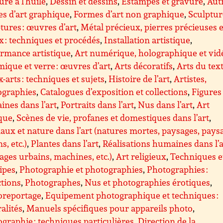
ure à l’huile
,
Dessin et dessins
,
Estampes et gravure
,
Aut
s d’art graphique
,
Formes d’art non graphique
,
Sculptur
tures : œuvres d’art
,
Métal précieux, pierres précieuses e
x : techniques et procédés
,
Installation artistique
,
rmance artistique
,
Art numérique, holographique et vid
ique et verre : œuvres d’art
,
Arts décoratifs
,
Arts du text
-arts : techniques et sujets
,
Histoire de l’art
,
Artistes,
graphies
,
Catalogues d’exposition et collections
,
Figures
nes dans l’art
,
Portraits dans l’art
,
Nus dans l’art
,
Art
que
,
Scènes de vie, profanes et domestiques dans l’art
,
ux et nature dans l’art (natures mortes, paysages, pays
s, etc.)
,
Plantes dans l’art
,
Réalisations humaines dans l’a
ages urbains, machines, etc.)
,
Art religieux
,
Techniques e
ipes
,
Photographie et photographies
,
Photographies :
ctions
,
Photographes
,
Nus et photographies érotiques
,
oreportage
,
Equipement photographique et techniques :
alités
,
Manuels spécifiques pour appareils photo
,
graphie : techniques particulières
,
Direction de la