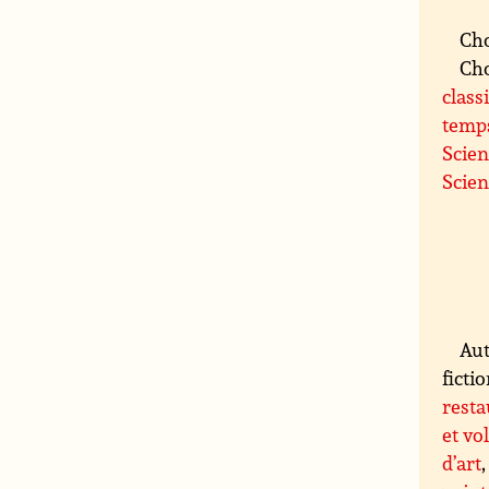
Cho
Cho
class
temp
Scien
Scien
Aut
fictio
resta
et vo
d’art