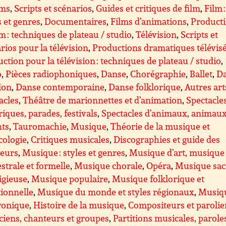
lms
,
Scripts et scénarios
,
Guides et critiques de film
,
Film :
s et genres
,
Documentaires
,
Films d’animations
,
Product
lm : techniques de plateau / studio
,
Télévision
,
Scripts et
rios pour la télévision
,
Productions dramatiques télévis
ction pour la télévision : techniques de plateau / studio
,
o
,
Pièces radiophoniques
,
Danse
,
Chorégraphie
,
Ballet
,
D
lon
,
Danse contemporaine
,
Danse folklorique
,
Autres art
acles
,
Théâtre de marionnettes et d’animation
,
Spectacle
riques, parades, festivals
,
Spectacles d’animaux, animau
nts
,
Tauromachie
,
Musique
,
Théorie de la musique et
cologie
,
Critiques musicales
,
Discographies et guide des
teurs
,
Musique : styles et genres
,
Musique d’art, musique
strale et formelle
,
Musique chorale
,
Opéra
,
Musique sac
ligieuse
,
Musique populaire
,
Musique folklorique et
tionnelle
,
Musique du monde et styles régionaux
,
Musiq
ronique
,
Histoire de la musique
,
Compositeurs et parolie
iens, chanteurs et groupes
,
Partitions musicales, parole