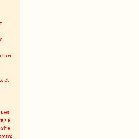
,
t
,
le
,
s
cture
 :
x et
ques
régie
oire,
teurs