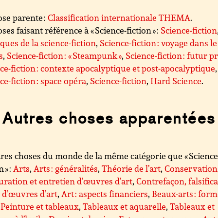
se parente :
Classification internationale THEMA
.
ses faisant référence à « Science-fiction » :
Science-fiction
iques de la science-fiction
,
Science-fiction : voyage dans le
s
,
Science-fiction : « Steampunk »
,
Science-fiction : futur 
ce-fiction : contexte apocalyptique et post-apocalyptique
,
ce-fiction : space opéra
,
Science-fiction
,
Hard Science
.
Autres choses apparentées
res choses du monde de la même catégorie que « Science
n » :
Arts
,
Arts : généralités
,
Théorie de l’art
,
Conservation
uration et entretien d’œuvres d’art
,
Contrefaçon, falsific
l d’œuvres d’art
,
Art : aspects financiers
,
Beaux-arts : for
,
Peinture et tableaux
,
Tableaux et aquarelle
,
Tableaux et