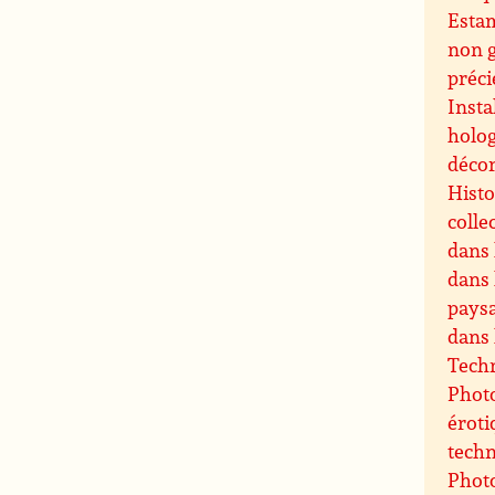
Esta
non 
préci
Insta
holog
décor
Histo
colle
dans 
dans 
paysa
dans 
Techn
Photo
éroti
techn
Photo