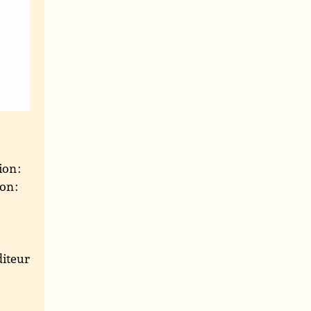
ion :
on :
iteur