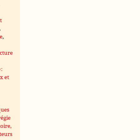
,
t
,
le
,
s
cture
 :
x et
ques
régie
oire,
teurs