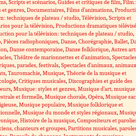
lms
,
Scripts et scénarios
,
Guides et critiques de film
,
Film :
s et genres
,
Documentaires
,
Films d’animations
,
Product
lm : techniques de plateau / studio
,
Télévision
,
Scripts et
rios pour la télévision
,
Productions dramatiques télévis
ction pour la télévision : techniques de plateau / studio
,
o
,
Pièces radiophoniques
,
Danse
,
Chorégraphie
,
Ballet
,
D
lon
,
Danse contemporaine
,
Danse folklorique
,
Autres art
acles
,
Théâtre de marionnettes et d’animation
,
Spectacle
riques, parades, festivals
,
Spectacles d’animaux, animau
nts
,
Tauromachie
,
Musique
,
Théorie de la musique et
cologie
,
Critiques musicales
,
Discographies et guide des
teurs
,
Musique : styles et genres
,
Musique d’art, musique
strale et formelle
,
Musique chorale
,
Opéra
,
Musique sac
ligieuse
,
Musique populaire
,
Musique folklorique et
tionnelle
,
Musique du monde et styles régionaux
,
Musiq
ronique
,
Histoire de la musique
,
Compositeurs et parolie
iens, chanteurs et groupes
,
Partitions musicales, parole
ttos
,
Recueils de chansons
,
Instruments de musique
,