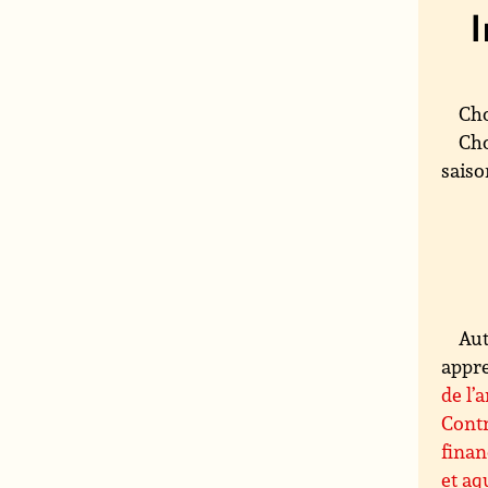
Cho
Cho
saison
Aut
appre
de l’a
Contr
finan
et aq