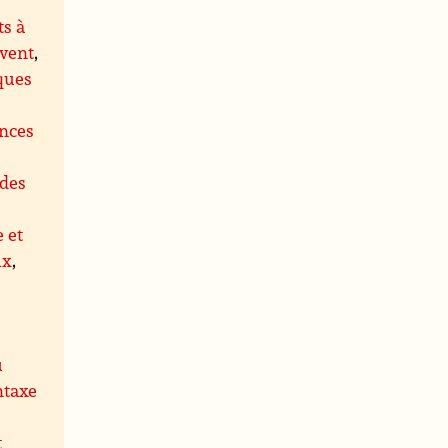
s à
 vent
,
ques
ences
des
e et
ux
,
u
ntaxe
t