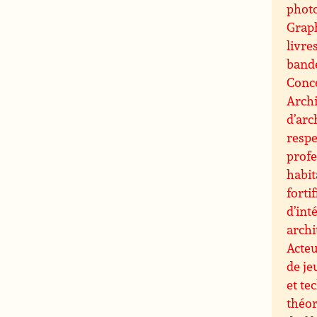
phot
Grap
livre
band
Conce
Archi
d’arc
resp
profe
habit
forti
d’int
archi
Acteu
de je
et te
théor