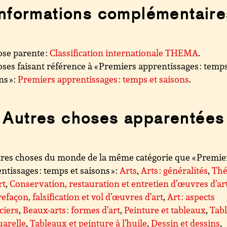
Informations complémentaire
se parente :
Classification internationale THEMA
.
ses faisant référence à « Premiers apprentissages : temps
s » :
Premiers apprentissages : temps et saisons
.
Autres choses apparentées
res choses du monde de la même catégorie que « Premie
ntissages : temps et saisons » :
Arts
,
Arts : généralités
,
Thé
rt
,
Conservation, restauration et entretien d’œuvres d’ar
efaçon, falsification et vol d’œuvres d’art
,
Art : aspects
ciers
,
Beaux-arts : formes d’art
,
Peinture et tableaux
,
Tab
uarelle
,
Tableaux et peinture à l’huile
,
Dessin et dessins
,