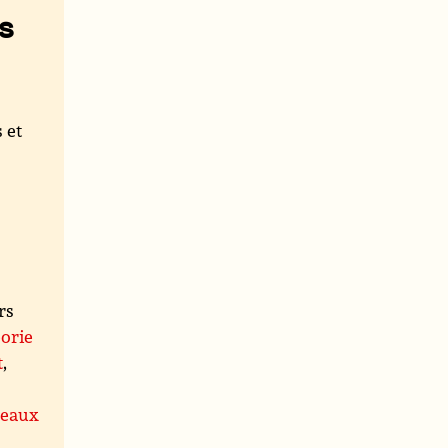
s
 et
rs
orie
t
,
leaux