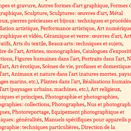
mpes et gravure
,
Autres formes d’art graphique
,
Formes d
graphique
,
Sculpture
,
Sculptures : œuvres d’art
,
Métal
eux, pierres précieuses et bijoux : techniques et procédé
llation artistique
,
Performance artistique
,
Art numérique
raphique et vidéo
,
Céramique et verre : œuvres d’art
,
Ar
atifs
,
Arts du textile
,
Beaux-arts : techniques et sujets
,
ire de l’art
,
Artistes, monographies
,
Catalogues d’exposit
ctions
,
Figures humaines dans l’art
,
Portraits dans l’art
,
N
l’art
,
Art érotique
,
Scènes de vie, profanes et domestique
l’art
,
Animaux et nature dans l’art (natures mortes, pays
ges marins, etc.)
,
Plantes dans l’art
,
Réalisations humain
l’art (paysages urbains, machines, etc.)
,
Art religieux
,
iques et principes
,
Photographie et photographies
,
graphies : collections
,
Photographes
,
Nus et photograph
ques
,
Photoreportage
,
Equipement photographique et
iques : généralités
,
Manuels spécifiques pour appareils 
graphie : techniques particulières
,
Direction de la