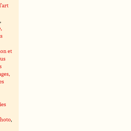
’art
s
,
,
ts
ion et
us
s
ages,
es
ies
photo
,