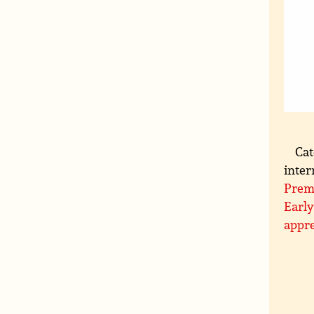
Cat
inter
Premi
Early
appre