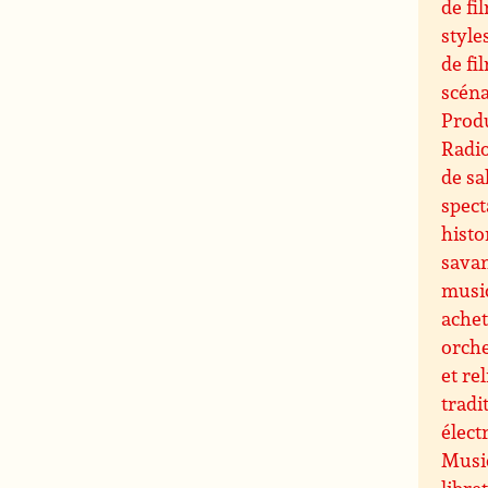
de fi
style
de fi
scéna
Produ
Radi
de sa
spect
histo
sava
musi
ache
orche
et re
tradi
élect
Music
libre