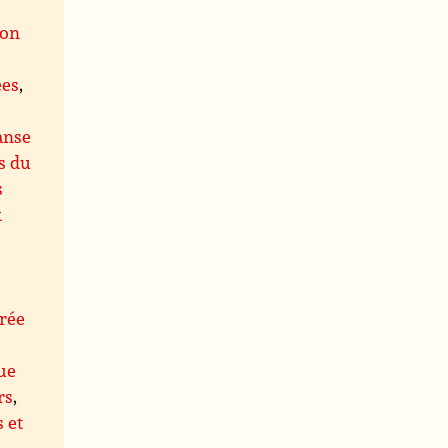
ion
ées
,
anse
s du
s
x
rée
ue
rs
,
s et