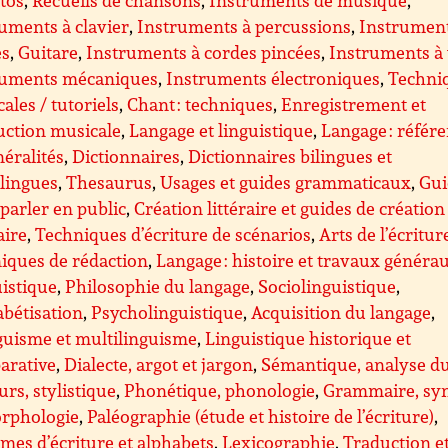
uments à clavier
,
Instruments à percussions
,
Instrument
es
,
Guitare
,
Instruments à cordes pincées
,
Instruments à
ruments mécaniques
,
Instruments électroniques
,
Techni
ales / tutoriels
,
Chant : techniques
,
Enregistrement et
uction musicale
,
Langage et linguistique
,
Langage : référ
néralités
,
Dictionnaires
,
Dictionnaires bilingues et
lingues
,
Thesaurus
,
Usages et guides grammaticaux
,
Gui
parler en public
,
Création littéraire et guides de création
aire
,
Techniques d’écriture de scénarios
,
Arts de l’écritur
iques de rédaction
,
Langage : histoire et travaux généra
istique
,
Philosophie du langage
,
Sociolinguistique
,
bétisation
,
Psycholinguistique
,
Acquisition du langage
,
guisme et multilinguisme
,
Linguistique historique et
arative
,
Dialecte, argot et jargon
,
Sémantique, analyse d
urs, stylistique
,
Phonétique, phonologie
,
Grammaire, sy
orphologie
,
Paléographie (étude et histoire de l’écriture)
,
mes d’écriture et alphabets
,
Lexicographie
,
Traduction e