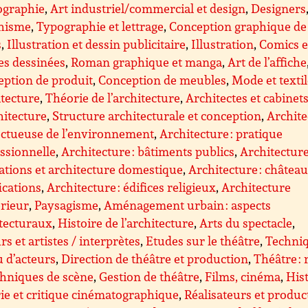
ographie
,
Art industriel/commercial et design
,
Designers
hisme
,
Typographie et lettrage
,
Conception graphique de
s
,
Illustration et dessin publicitaire
,
Illustration
,
Comics e
es dessinées
,
Roman graphique et manga
,
Art de l’affiche
ption de produit
,
Conception de meubles
,
Mode et texti
tecture
,
Théorie de l’architecture
,
Architectes et cabinet
hitecture
,
Structure architecturale et conception
,
Archite
ectueuse de l’environnement
,
Architecture : pratique
ssionnelle
,
Architecture : bâtiments publics
,
Architecture
ations et architecture domestique
,
Architecture : château
fications
,
Architecture : édifices religieux
,
Architecture
érieur
,
Paysagisme
,
Aménagement urbain : aspects
tecturaux
,
Histoire de l’architecture
,
Arts du spectacle
,
rs et artistes / interprètes
,
Etudes sur le théâtre
,
Techni
u d’acteurs
,
Direction de théâtre et production
,
Théâtre : 
chniques de scène
,
Gestion de théâtre
,
Films, cinéma
,
Hist
ie et critique cinématographique
,
Réalisateurs et produc