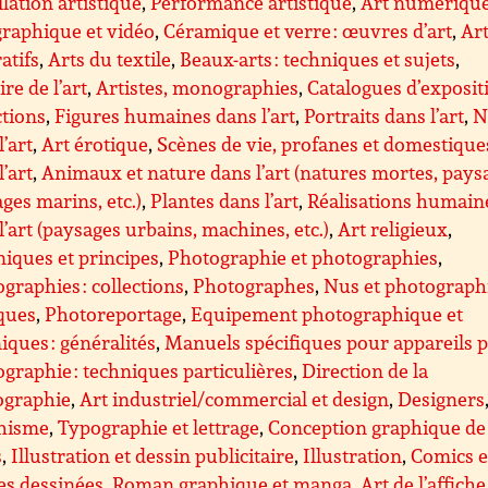
llation artistique
,
Performance artistique
,
Art numérique
raphique et vidéo
,
Céramique et verre : œuvres d’art
,
Ar
atifs
,
Arts du textile
,
Beaux-arts : techniques et sujets
,
ire de l’art
,
Artistes, monographies
,
Catalogues d’exposit
ctions
,
Figures humaines dans l’art
,
Portraits dans l’art
,
N
l’art
,
Art érotique
,
Scènes de vie, profanes et domestique
l’art
,
Animaux et nature dans l’art (natures mortes, pays
ges marins, etc.)
,
Plantes dans l’art
,
Réalisations humain
l’art (paysages urbains, machines, etc.)
,
Art religieux
,
iques et principes
,
Photographie et photographies
,
graphies : collections
,
Photographes
,
Nus et photograph
ques
,
Photoreportage
,
Equipement photographique et
iques : généralités
,
Manuels spécifiques pour appareils 
graphie : techniques particulières
,
Direction de la
ographie
,
Art industriel/commercial et design
,
Designers
hisme
,
Typographie et lettrage
,
Conception graphique de
s
,
Illustration et dessin publicitaire
,
Illustration
,
Comics e
es dessinées
,
Roman graphique et manga
,
Art de l’affiche