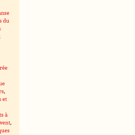
anse
s du
s
x
rée
ue
rs
,
s et
s à
 vent
,
ques