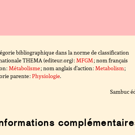
égorie bibliographique dans la norme de classification
nationale THEMA (editeur.org) :
MFGM
; nom français
ion :
Métabolisme
; nom anglais d’action :
Metabolism
;
orie parente :
Physiologie
.
Sambuc éd
Informations complémentaire