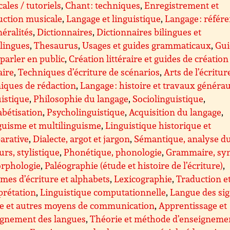
ales / tutoriels
,
Chant : techniques
,
Enregistrement et
uction musicale
,
Langage et linguistique
,
Langage : référ
néralités
,
Dictionnaires
,
Dictionnaires bilingues et
lingues
,
Thesaurus
,
Usages et guides grammaticaux
,
Gui
parler en public
,
Création littéraire et guides de création
aire
,
Techniques d’écriture de scénarios
,
Arts de l’écritur
iques de rédaction
,
Langage : histoire et travaux généra
istique
,
Philosophie du langage
,
Sociolinguistique
,
bétisation
,
Psycholinguistique
,
Acquisition du langage
,
guisme et multilinguisme
,
Linguistique historique et
arative
,
Dialecte, argot et jargon
,
Sémantique, analyse d
urs, stylistique
,
Phonétique, phonologie
,
Grammaire, sy
orphologie
,
Paléographie (étude et histoire de l’écriture)
,
mes d’écriture et alphabets
,
Lexicographie
,
Traduction e
prétation
,
Linguistique computationnelle
,
Langue des sig
le et autres moyens de communication
,
Apprentissage et
ignement des langues
,
Théorie et méthode d’enseigneme