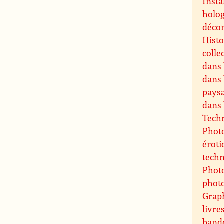
Insta
holog
décor
Histo
colle
dans 
dans 
paysa
dans 
Techn
Photo
éroti
techn
Photo
phot
Grap
livre
band