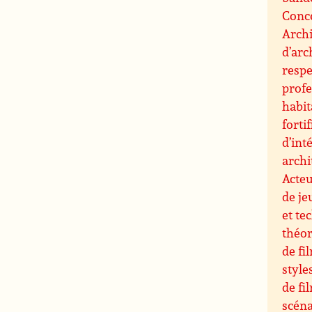
Conce
Archi
d’arc
resp
profe
habit
forti
d’int
archi
Acteu
de je
et te
théor
de fi
style
de fi
scéna