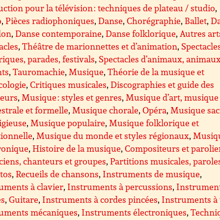
ction pour la télévision : techniques de plateau / studio
,
o
,
Pièces radiophoniques
,
Danse
,
Chorégraphie
,
Ballet
,
D
lon
,
Danse contemporaine
,
Danse folklorique
,
Autres art
acles
,
Théâtre de marionnettes et d’animation
,
Spectacle
riques, parades, festivals
,
Spectacles d’animaux, animau
nts
,
Tauromachie
,
Musique
,
Théorie de la musique et
cologie
,
Critiques musicales
,
Discographies et guide des
teurs
,
Musique : styles et genres
,
Musique d’art, musique
strale et formelle
,
Musique chorale
,
Opéra
,
Musique sac
ligieuse
,
Musique populaire
,
Musique folklorique et
tionnelle
,
Musique du monde et styles régionaux
,
Musiq
ronique
,
Histoire de la musique
,
Compositeurs et parolie
iens, chanteurs et groupes
,
Partitions musicales, parole
ttos
,
Recueils de chansons
,
Instruments de musique
,
uments à clavier
,
Instruments à percussions
,
Instrument
es
,
Guitare
,
Instruments à cordes pincées
,
Instruments à
ruments mécaniques
,
Instruments électroniques
,
Techni