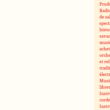
Produ
Radi
de sa
spect
histo
sava
musi
ache
orche
et re
tradi
élect
Music
libre
Instr
cord
Inst