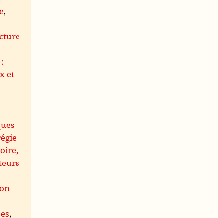
le
,
s
cture
 :
x et
ques
régie
oire,
teurs
ion
ées
,