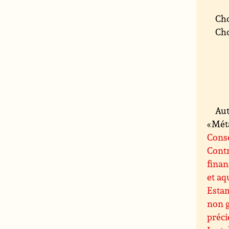
Cho
Cho
Aut
« Mét
Conse
Contr
finan
et aq
Esta
non 
préci