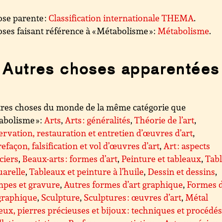
se parente :
Classification internationale THEMA
.
ses faisant référence à « Métabolisme » :
Métabolisme
.
Autres choses apparentées
res choses du monde de la même catégorie que
abolisme » :
Arts
,
Arts : généralités
,
Théorie de l’art
,
rvation, restauration et entretien d’œuvres d’art
,
efaçon, falsification et vol d’œuvres d’art
,
Art : aspects
ciers
,
Beaux-arts : formes d’art
,
Peinture et tableaux
,
Tab
uarelle
,
Tableaux et peinture à l’huile
,
Dessin et dessins
,
mpes et gravure
,
Autres formes d’art graphique
,
Formes d
graphique
,
Sculpture
,
Sculptures : œuvres d’art
,
Métal
eux, pierres précieuses et bijoux : techniques et procédé