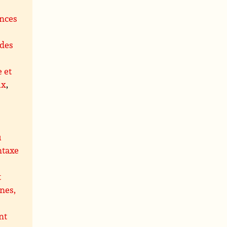
ences
des
e et
ux
,
u
ntaxe
t
nes,
nt