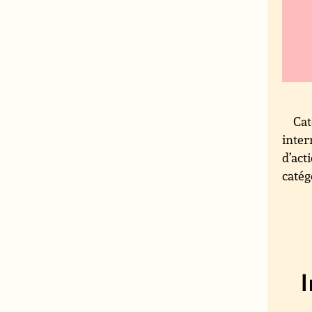
Cat
inter
d’act
catég