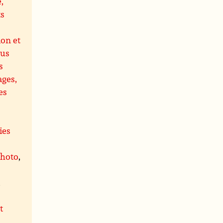
,
ts
ion et
us
s
ages,
es
ies
photo
,
,
t
,