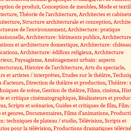
ption de produit
,
Conception de meubles
,
Mode et texti
tecture
,
Théorie de l’architecture
,
Architectes et cabinet
hitecture
,
Structure architecturale et conception
,
Archite
ectueuse de l’environnement
,
Architecture : pratique
ssionnelle
,
Architecture : bâtiments publics
,
Architecture
ations et architecture domestique
,
Architecture : château
fications
,
Architecture : édifices religieux
,
Architecture
érieur
,
Paysagisme
,
Aménagement urbain : aspects
tecturaux
,
Histoire de l’architecture
,
Arts du spectacle
,
rs et artistes / interprètes
,
Etudes sur le théâtre
,
Techni
u d’acteurs
,
Direction de théâtre et production
,
Théâtre : 
chniques de scène
,
Gestion de théâtre
,
Films, cinéma
,
Hist
ie et critique cinématographique
,
Réalisateurs et produc
lms
,
Scripts et scénarios
,
Guides et critiques de film
,
Film :
s et genres
,
Documentaires
,
Films d’animations
,
Product
lm : techniques de plateau / studio
,
Télévision
,
Scripts et
rios pour la télévision
,
Productions dramatiques télévis