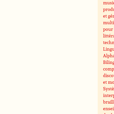
music
prod
et gé
multi
pour 
littér
techn
Lingu
Alpha
Bilin
comp
disco
et m
Systè
inter
brail
ense