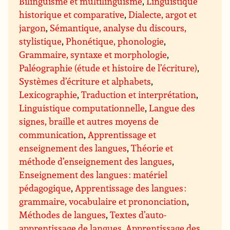
Bilinguisme et multilinguisme
,
Linguistique
historique et comparative
,
Dialecte, argot et
jargon
,
Sémantique, analyse du discours,
stylistique
,
Phonétique, phonologie
,
Grammaire, syntaxe et morphologie
,
Paléographie (étude et histoire de l’écriture)
,
Systèmes d’écriture et alphabets
,
Lexicographie
,
Traduction et interprétation
,
Linguistique computationnelle
,
Langue des
signes, braille et autres moyens de
communication
,
Apprentissage et
enseignement des langues
,
Théorie et
méthode d’enseignement des langues
,
Enseignement des langues : matériel
pédagogique
,
Apprentissage des langues :
grammaire, vocabulaire et prononciation
,
Méthodes de langues
,
Textes d’auto-
apprentissage de langues
,
Apprentissage des