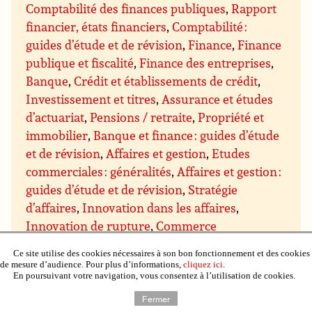
Comptabilité des finances publiques
,
Rapport
financier, états financiers
,
Comptabilité :
guides d’étude et de révision
,
Finance
,
Finance
publique et fiscalité
,
Finance des entreprises
,
Banque
,
Crédit et établissements de crédit
,
Investissement et titres
,
Assurance et études
d’actuariat
,
Pensions / retraite
,
Propriété et
immobilier
,
Banque et finance : guides d’étude
et de révision
,
Affaires et gestion
,
Etudes
commerciales : généralités
,
Affaires et gestion :
guides d’étude et de révision
,
Stratégie
d’affaires
,
Innovation dans les affaires
,
Innovation de rupture
,
Commerce
électronique : aspects des affaires
,
Ce site utilise des cookies nécessaires à son bon fonctionnement et des cookies
Concurrence dans les affaires
,
Ethique dans
de mesure d’audience. Pour plus d’informations,
cliquez ici
.
En poursuivant votre navigation, vous consentez à l’utilisation de cookies.
les affaires et responsabilité sociale
,
Esprit
d’entreprise
,
Affaires et environnement ;
Fermer