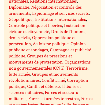
nationales
,
Relations internationales
,
Diplomatie
,
Négociation et contrôle des
armements
,
Espionnage et services secrets
,
Géopolitique
,
Institutions internationales
,
Contrôle politique et libertés
,
Instruction
civique et citoyenneté
,
Droits de l’homme,
droits civils
,
Oppression politique et
persécution
,
Activisme politique
,
Opinion
publique et sondages
,
Campagne et publicité
politique
,
Groupes de pressions et
mouvements de protestation
,
Organisations
non gouvernementales (ONG)
,
Terrorisme,
lutte armée
,
Groupes et mouvements
révolutionnaires
,
Conflit armé
,
Corruption
politique
,
Conflit et défense
,
Théorie et
sciences militaires
,
Forces et secteurs
militaires
,
Forces et armées terrestres
,
Forces
et armées irrégulières ou guérilla
,
Forces et