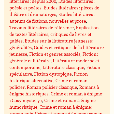
littéraires : depuis 2000
,
Etudes littéraires :
poésie et poètes
,
Etudes littéraires : pièces de
théâtre et dramaturges
,
Etudes littéraires :
auteurs de fictions, nouvelles et prose
,
Travaux littéraires de référence
,
Explication
de textes littéraires, critiques de livres et
guides
,
Etudes sur la littérature jeunesse :
généralités
,
Guides et critiques de la littérature
jeunesse
,
Fiction et genres associés
,
Fiction :
générale et littéraire
,
Littérature moderne et
contemporaine
,
Littérature classique
,
Fiction
spéculative
,
Fiction dystopique
,
Fiction
historique alternative
,
Crime et roman
policier
,
Roman policier classique
,
Romans à
énigme historiques
,
Crime et roman à énigme :
« Cosy mystery »
,
Crime et roman à énigme
humoristique
,
Crime et roman à énigme :
roman noir
,
Crime et roman à énigme : roman