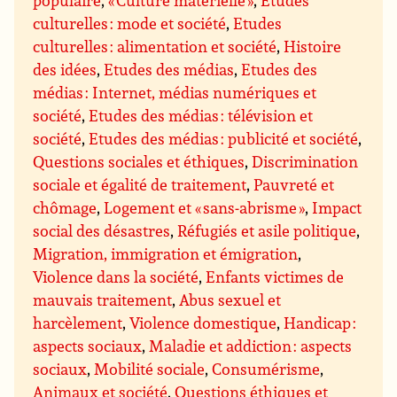
populaire
,
« Culture matérielle »
,
Etudes
culturelles : mode et société
,
Etudes
culturelles : alimentation et société
,
Histoire
des idées
,
Etudes des médias
,
Etudes des
médias : Internet, médias numériques et
société
,
Etudes des médias : télévision et
société
,
Etudes des médias : publicité et société
,
Questions sociales et éthiques
,
Discrimination
sociale et égalité de traitement
,
Pauvreté et
chômage
,
Logement et « sans-abrisme »
,
Impact
social des désastres
,
Réfugiés et asile politique
,
Migration, immigration et émigration
,
Violence dans la société
,
Enfants victimes de
mauvais traitement
,
Abus sexuel et
harcèlement
,
Violence domestique
,
Handicap :
aspects sociaux
,
Maladie et addiction : aspects
sociaux
,
Mobilité sociale
,
Consumérisme
,
Animaux et société
,
Questions éthiques et