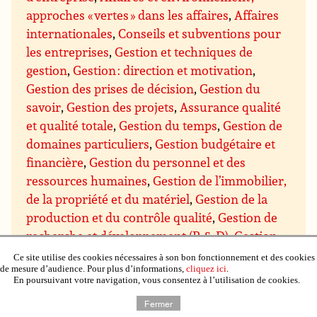
approches « vertes » dans les affaires
,
Affaires
internationales
,
Conseils et subventions pour
les entreprises
,
Gestion et techniques de
gestion
,
Gestion : direction et motivation
,
Gestion des prises de décision
,
Gestion du
savoir
,
Gestion des projets
,
Assurance qualité
et qualité totale
,
Gestion du temps
,
Gestion de
domaines particuliers
,
Gestion budgétaire et
financière
,
Gestion du personnel et des
ressources humaines
,
Gestion de l’immobilier,
de la propriété et du matériel
,
Gestion de la
production et du contrôle qualité
,
Gestion de
recherche et développement (R & D)
,
Gestion
des ventes et marketing
,
Gestion des achats et
Ce site utilise des cookies nécessaires à son bon fonctionnement et des cookies
de mesure d’audience. Pour plus d’informations,
cliquez ici
.
des approvisionnements
,
Gestion de la
En poursuivant votre navigation, vous consentez à l’utilisation de cookies.
distribution et de la logistique
,
Négociation
Fermer
commerciale
,
Communication et présentation