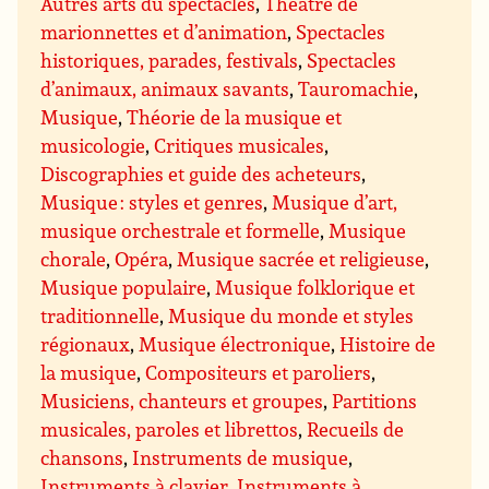
Autres arts du spectacles
,
Théâtre de
marionnettes et d’animation
,
Spectacles
historiques, parades, festivals
,
Spectacles
d’animaux, animaux savants
,
Tauromachie
,
Musique
,
Théorie de la musique et
musicologie
,
Critiques musicales
,
Discographies et guide des acheteurs
,
Musique : styles et genres
,
Musique d’art,
musique orchestrale et formelle
,
Musique
chorale
,
Opéra
,
Musique sacrée et religieuse
,
Musique populaire
,
Musique folklorique et
traditionnelle
,
Musique du monde et styles
régionaux
,
Musique électronique
,
Histoire de
la musique
,
Compositeurs et paroliers
,
Musiciens, chanteurs et groupes
,
Partitions
musicales, paroles et librettos
,
Recueils de
chansons
,
Instruments de musique
,
Instruments à clavier
,
Instruments à