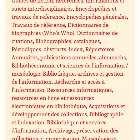
Guides de fiction
,
Références, informations et
sujets interdisciplinaires
,
Encyclopédies et
travaux de référence
,
Encyclopédies générales
,
Travaux de référence
,
Dictionnaires de
biographies (Who’s Who)
,
Dictionnaires de
citations
,
Bibliographies, catalogues
,
Périodiques, abstracts, index
,
Répertoires
,
Annuaires, publications annuelles, almanachs
,
Bibliothéconomie et sciences de l’information /
muséologie
,
Bibliothèque, archives et gestion
de l’information
,
Recherche et accès à
l’information
,
Ressources informatiques,
ressources en ligne et ressources
électroniques en bibliothèque
,
Acquisitions et
développement des collections
,
Bibliographie
et indexation
,
Bibliothèque et services
d’information
,
Archivage, préservation des
collections et numérisation
,
Muséologie et