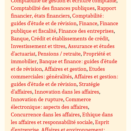
Comptabilité de gestion et écriture comptable
,
Comptabilité des finances publiques
,
Rapport
financier, états financiers
,
Comptabilité :
guides d’étude et de révision
,
Finance
,
Finance
publique et fiscalité
,
Finance des entreprises
,
Banque
,
Crédit et établissements de crédit
,
Investissement et titres
,
Assurance et études
d’actuariat
,
Pensions / retraite
,
Propriété et
immobilier
,
Banque et finance : guides d’étude
et de révision
,
Affaires et gestion
,
Etudes
commerciales : généralités
,
Affaires et gestion :
guides d’étude et de révision
,
Stratégie
d’affaires
,
Innovation dans les affaires
,
Innovation de rupture
,
Commerce
électronique : aspects des affaires
,
Concurrence dans les affaires
,
Ethique dans
les affaires et responsabilité sociale
,
Esprit
d’entreprise
,
Affaires et environnement ;