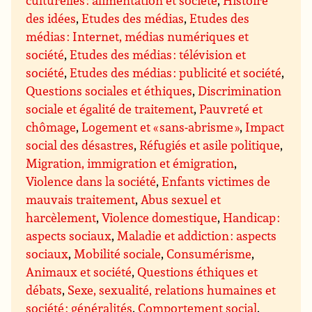
culturelles : alimentation et société
,
Histoire
des idées
,
Etudes des médias
,
Etudes des
médias : Internet, médias numériques et
société
,
Etudes des médias : télévision et
société
,
Etudes des médias : publicité et société
,
Questions sociales et éthiques
,
Discrimination
sociale et égalité de traitement
,
Pauvreté et
chômage
,
Logement et « sans-abrisme »
,
Impact
social des désastres
,
Réfugiés et asile politique
,
Migration, immigration et émigration
,
Violence dans la société
,
Enfants victimes de
mauvais traitement
,
Abus sexuel et
harcèlement
,
Violence domestique
,
Handicap :
aspects sociaux
,
Maladie et addiction : aspects
sociaux
,
Mobilité sociale
,
Consumérisme
,
Animaux et société
,
Questions éthiques et
débats
,
Sexe, sexualité, relations humaines et
société : généralités
,
Comportement social
,