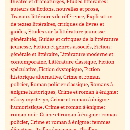
théâtre et dramaturges
,
Etudes littéraires :
auteurs de fictions, nouvelles et prose
,
Travaux littéraires de référence
,
Explication
de textes littéraires, critiques de livres et
guides
,
Etudes sur la littérature jeunesse :
généralités
,
Guides et critiques de la littérature
jeunesse
,
Fiction et genres associés
,
Fiction :
générale et littéraire
,
Littérature moderne et
contemporaine
,
Littérature classique
,
Fiction
spéculative
,
Fiction dystopique
,
Fiction
historique alternative
,
Crime et roman
policier
,
Roman policier classique
,
Romans à
énigme historiques
,
Crime et roman à énigme :
« Cosy mystery »
,
Crime et roman à énigme
humoristique
,
Crime et roman à énigme :
roman noir
,
Crime et roman à énigme : roman
policier
,
Crime et roman à énigme : femmes
détectives
,
Triller / suspense
,
Thriller