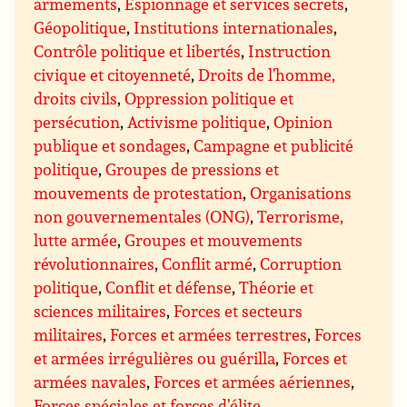
armements
,
Espionnage et services secrets
,
Géopolitique
,
Institutions internationales
,
Contrôle politique et libertés
,
Instruction
civique et citoyenneté
,
Droits de l’homme,
droits civils
,
Oppression politique et
persécution
,
Activisme politique
,
Opinion
publique et sondages
,
Campagne et publicité
politique
,
Groupes de pressions et
mouvements de protestation
,
Organisations
non gouvernementales (ONG)
,
Terrorisme,
lutte armée
,
Groupes et mouvements
révolutionnaires
,
Conflit armé
,
Corruption
politique
,
Conflit et défense
,
Théorie et
sciences militaires
,
Forces et secteurs
militaires
,
Forces et armées terrestres
,
Forces
et armées irrégulières ou guérilla
,
Forces et
armées navales
,
Forces et armées aériennes
,
Forces spéciales et forces d’élite
,