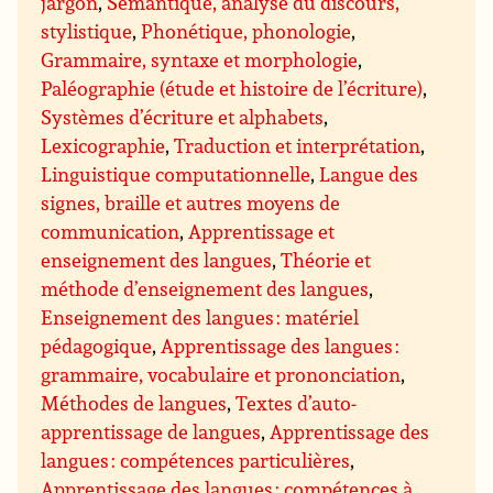
jargon
,
Sémantique, analyse du discours,
stylistique
,
Phonétique, phonologie
,
Grammaire, syntaxe et morphologie
,
Paléographie (étude et histoire de l’écriture)
,
Systèmes d’écriture et alphabets
,
Lexicographie
,
Traduction et interprétation
,
Linguistique computationnelle
,
Langue des
signes, braille et autres moyens de
communication
,
Apprentissage et
enseignement des langues
,
Théorie et
méthode d’enseignement des langues
,
Enseignement des langues : matériel
pédagogique
,
Apprentissage des langues :
grammaire, vocabulaire et prononciation
,
Méthodes de langues
,
Textes d’auto-
apprentissage de langues
,
Apprentissage des
langues : compétences particulières
,
Apprentissage des langues : compétences à