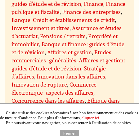
guides d’étude et de révision
,
Finance
,
Finance
publique et fiscalité
,
Finance des entreprises
,
Banque
,
Crédit et établissements de crédit
,
Investissement et titres
,
Assurance et études
d’actuariat
,
Pensions / retraite
,
Propriété et
immobilier
,
Banque et finance : guides d’étude
et de révision
,
Affaires et gestion
,
Etudes
commerciales : généralités
,
Affaires et gestion :
guides d’étude et de révision
,
Stratégie
d’affaires
,
Innovation dans les affaires
,
Innovation de rupture
,
Commerce
électronique : aspects des affaires
,
Concurrence dans les affaires
,
Ethique dans
les affaires et responsabilité sociale
,
Esprit
Ce site utilise des cookies nécessaires à son bon fonctionnement et des cookies
d’entreprise
,
Affaires et environnement ;
de mesure d’audience. Pour plus d’informations,
cliquez ici
.
En poursuivant votre navigation, vous consentez à l’utilisation de cookies.
approches « vertes » dans les affaires
,
Affaires
internationales
,
Conseils et subventions pour
Fermer