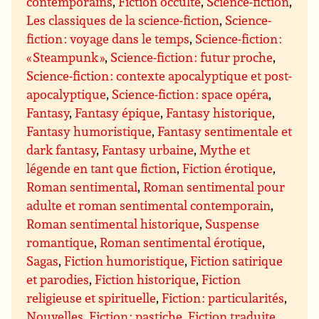
contemporains
,
Fiction occulte
,
Science-fiction
,
Les classiques de la science-fiction
,
Science-
fiction : voyage dans le temps
,
Science-fiction :
« Steampunk »
,
Science-fiction : futur proche
,
Science-fiction : contexte apocalyptique et post-
apocalyptique
,
Science-fiction : space opéra
,
Fantasy
,
Fantasy épique
,
Fantasy historique
,
Fantasy humoristique
,
Fantasy sentimentale et
dark fantasy
,
Fantasy urbaine
,
Mythe et
légende en tant que fiction
,
Fiction érotique
,
Roman sentimental
,
Roman sentimental pour
adulte et roman sentimental contemporain
,
Roman sentimental historique
,
Suspense
romantique
,
Roman sentimental érotique
,
Sagas
,
Fiction humoristique
,
Fiction satirique
et parodies
,
Fiction historique
,
Fiction
religieuse et spirituelle
,
Fiction : particularités
,
Nouvelles
,
Fiction : pastiche
,
Fiction traduite
,