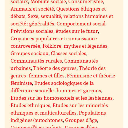
sociaux
,
Mobilité sociale
,
Consumérisme
,
Animaux et société
,
Questions éthiques et
débats
,
Sexe, sexualité, relations humaines et
société : généralités
,
Comportement social
,
Prévisions sociales, études sur le futur
,
Croyances populaires et connaissance
controversée
,
Folklore, mythes et légendes
,
Groupes sociaux
,
Classes sociales
,
Communautés rurales
,
Communautés
urbaines
,
Théorie des genres
,
Théorie des
genres : femmes et filles
,
Féminisme et théorie
féministe
,
Etudes sociologiques de la
différence sexuelle : hommes et garçons
,
Etudes sur les homosexuels et les lesbiennes
,
Etudes ethniques
,
Etudes sur les minorités
ethniques et multiculturelles
,
Populations
indigènes/autochtones
,
Groupes d’âge
,
Groupes d’âge : enfants
,
Groupes d’âge :