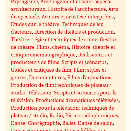
Paysagisme
,
Aménagement urbain : aspects
architecturaux
,
Histoire de l’architecture
,
Arts
du spectacle
,
Acteurs et artistes / interprètes
,
Etudes sur le théâtre
,
Techniques de jeu
d’acteurs
,
Direction de théâtre et production
,
Théâtre : régie et techniques de scène
,
Gestion
de théâtre
,
Films, cinéma
,
Histoire, théorie et
critique cinématographique
,
Réalisateurs et
producteurs de films
,
Scripts et scénarios
,
Guides et critiques de film
,
Film : styles et
genres
,
Documentaires
,
Films d’animations
,
Production de film : techniques de plateau /
studio
,
Télévision
,
Scripts et scénarios pour la
télévision
,
Productions dramatiques télévisées
,
Production pour la télévision : techniques de
plateau / studio
,
Radio
,
Pièces radiophoniques
,
Danse
,
Chorégraphie
,
Ballet
,
Danse de salon
,
Danse contemporaine
,
Danse folklorique
,