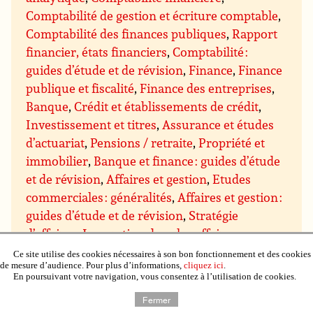
Comptabilité de gestion et écriture comptable
,
Comptabilité des finances publiques
,
Rapport
financier, états financiers
,
Comptabilité :
guides d’étude et de révision
,
Finance
,
Finance
publique et fiscalité
,
Finance des entreprises
,
Banque
,
Crédit et établissements de crédit
,
Investissement et titres
,
Assurance et études
d’actuariat
,
Pensions / retraite
,
Propriété et
immobilier
,
Banque et finance : guides d’étude
et de révision
,
Affaires et gestion
,
Etudes
commerciales : généralités
,
Affaires et gestion :
guides d’étude et de révision
,
Stratégie
d’affaires
,
Innovation dans les affaires
,
Innovation de rupture
,
Commerce
Ce site utilise des cookies nécessaires à son bon fonctionnement et des cookies
de mesure d’audience. Pour plus d’informations,
cliquez ici
.
électronique : aspects des affaires
,
En poursuivant votre navigation, vous consentez à l’utilisation de cookies.
Concurrence dans les affaires
,
Ethique dans
Fermer
les affaires et responsabilité sociale
,
Esprit