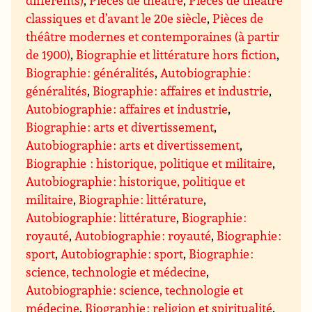
différents)
,
Pièces de théâtre
,
Pièces de théâtre
classiques et d’avant le 20e siècle
,
Pièces de
théâtre modernes et contemporaines (à partir
de 1900)
,
Biographie et littérature hors fiction
,
Biographie : généralités
,
Autobiographie :
généralités
,
Biographie : affaires et industrie
,
Autobiographie : affaires et industrie
,
Biographie : arts et divertissement
,
Autobiographie : arts et divertissement
,
Biographie : historique, politique et militaire
,
Autobiographie : historique, politique et
militaire
,
Biographie : littérature
,
Autobiographie : littérature
,
Biographie :
royauté
,
Autobiographie : royauté
,
Biographie :
sport
,
Autobiographie : sport
,
Biographie :
science, technologie et médecine
,
Autobiographie : science, technologie et
médecine
,
Biographie : religion et spiritualité
,