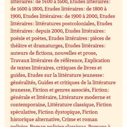
littéraires : de 1400 à 1600
,
Etudes littéraires :
de 1600 à 1800
,
Etudes littéraires : de 1800 à
1900
,
Etudes littéraires : de 1900 à 2000
,
Etudes
littéraires : littératures postcoloniales
,
Etudes
littéraires : depuis 2000
,
Etudes littéraires :
poésie et poètes
,
Etudes littéraires : pièces de
théâtre et dramaturges
,
Etudes littéraires :
auteurs de fictions, nouvelles et prose
,
Travaux littéraires de référence
,
Explication
de textes littéraires, critiques de livres et
guides
,
Etudes sur la littérature jeunesse :
généralités
,
Guides et critiques de la littérature
jeunesse
,
Fiction et genres associés
,
Fiction :
générale et littéraire
,
Littérature moderne et
contemporaine
,
Littérature classique
,
Fiction
spéculative
,
Fiction dystopique
,
Fiction
historique alternative
,
Crime et roman
policier
,
Roman policier classique
,
Romans à