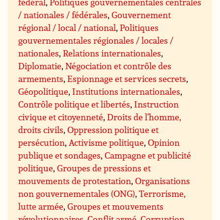
fédéral
,
Politiques gouvernementales centrales
/ nationales / fédérales
,
Gouvernement
régional / local / national
,
Politiques
gouvernementales régionales / locales /
nationales
,
Relations internationales
,
Diplomatie
,
Négociation et contrôle des
armements
,
Espionnage et services secrets
,
Géopolitique
,
Institutions internationales
,
Contrôle politique et libertés
,
Instruction
civique et citoyenneté
,
Droits de l’homme,
droits civils
,
Oppression politique et
persécution
,
Activisme politique
,
Opinion
publique et sondages
,
Campagne et publicité
politique
,
Groupes de pressions et
mouvements de protestation
,
Organisations
non gouvernementales (ONG)
,
Terrorisme,
lutte armée
,
Groupes et mouvements
révolutionnaires
,
Conflit armé
,
Corruption