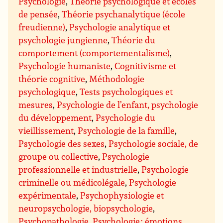
Psychologie
,
Théorie psychologique et écoles
de pensée
,
Théorie psychanalytique (école
freudienne)
,
Psychologie analytique et
psychologie jungienne
,
Théorie du
comportement (comportementalisme)
,
Psychologie humaniste
,
Cognitivisme et
théorie cognitive
,
Méthodologie
psychologique
,
Tests psychologiques et
mesures
,
Psychologie de l’enfant, psychologie
du développement
,
Psychologie du
vieillissement
,
Psychologie de la famille
,
Psychologie des sexes
,
Psychologie sociale, de
groupe ou collective
,
Psychologie
professionnelle et industrielle
,
Psychologie
criminelle ou médicolégale
,
Psychologie
expérimentale
,
Psychophysiologie et
neuropsychologie, biopsychologie
,
Psychopathologie
,
Psychologie : émotions
,