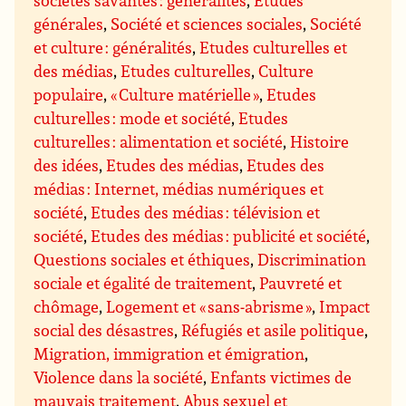
sociétés savantes : généralités
,
Etudes
générales
,
Société et sciences sociales
,
Société
et culture : généralités
,
Etudes culturelles et
des médias
,
Etudes culturelles
,
Culture
populaire
,
« Culture matérielle »
,
Etudes
culturelles : mode et société
,
Etudes
culturelles : alimentation et société
,
Histoire
des idées
,
Etudes des médias
,
Etudes des
médias : Internet, médias numériques et
société
,
Etudes des médias : télévision et
société
,
Etudes des médias : publicité et société
,
Questions sociales et éthiques
,
Discrimination
sociale et égalité de traitement
,
Pauvreté et
chômage
,
Logement et « sans-abrisme »
,
Impact
social des désastres
,
Réfugiés et asile politique
,
Migration, immigration et émigration
,
Violence dans la société
,
Enfants victimes de
mauvais traitement
,
Abus sexuel et