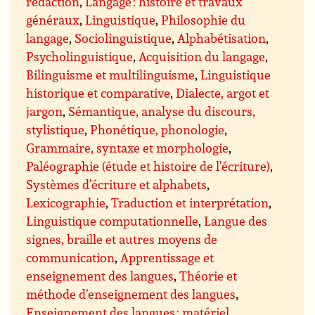
rédaction
,
Langage : histoire et travaux
généraux
,
Linguistique
,
Philosophie du
langage
,
Sociolinguistique
,
Alphabétisation
,
Psycholinguistique
,
Acquisition du langage
,
Bilinguisme et multilinguisme
,
Linguistique
historique et comparative
,
Dialecte, argot et
jargon
,
Sémantique, analyse du discours,
stylistique
,
Phonétique, phonologie
,
Grammaire, syntaxe et morphologie
,
Paléographie (étude et histoire de l’écriture)
,
Systèmes d’écriture et alphabets
,
Lexicographie
,
Traduction et interprétation
,
Linguistique computationnelle
,
Langue des
signes, braille et autres moyens de
communication
,
Apprentissage et
enseignement des langues
,
Théorie et
méthode d’enseignement des langues
,
Enseignement des langues : matériel