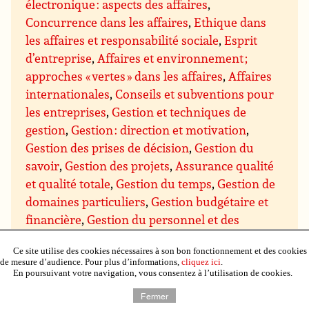
électronique : aspects des affaires
,
Concurrence dans les affaires
,
Ethique dans
les affaires et responsabilité sociale
,
Esprit
d’entreprise
,
Affaires et environnement ;
approches « vertes » dans les affaires
,
Affaires
internationales
,
Conseils et subventions pour
les entreprises
,
Gestion et techniques de
gestion
,
Gestion : direction et motivation
,
Gestion des prises de décision
,
Gestion du
savoir
,
Gestion des projets
,
Assurance qualité
et qualité totale
,
Gestion du temps
,
Gestion de
domaines particuliers
,
Gestion budgétaire et
financière
,
Gestion du personnel et des
ressources humaines
,
Gestion de l’immobilier,
Ce site utilise des cookies nécessaires à son bon fonctionnement et des cookies
de la propriété et du matériel
,
Gestion de la
de mesure d’audience. Pour plus d’informations,
cliquez ici
.
production et du contrôle qualité
,
Gestion de
En poursuivant votre navigation, vous consentez à l’utilisation de cookies.
recherche et développement (R & D)
,
Gestion
Fermer