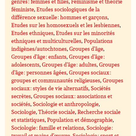
genres : femmes et filles
,
Féminisme et théorie
féministe
,
Etudes sociologiques de la
différence sexuelle : hommes et garçons
,
Etudes sur les homosexuels et les lesbiennes
,
Etudes ethniques
,
Etudes sur les minorités
ethniques et multiculturelles
,
Populations
indigènes/autochtones
,
Groupes d’âge
,
Groupes d’âge : enfants
,
Groupes d’âge :
adolescents
,
Groupes d’âge : adultes
,
Groupes
d’âge : personnes âgées
,
Groupes sociaux :
groupes et communautés religieuses
,
Groupes
sociaux : styles de vie alternatifs
,
Sociétés
secrètes
,
Groupes sociaux : associations et
sociétés
,
Sociologie et anthropologie
,
Sociologie
,
Théorie sociale
,
Recherche sociale
et statistiques
,
Population et démographie
,
Sociologie : famille et relations
,
Sociologie :
travail et mains d’œuvre
,
Sociologie : sport et