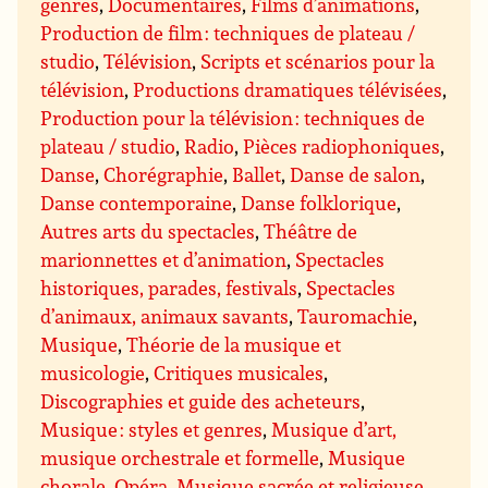
genres
,
Documentaires
,
Films d’animations
,
Production de film : techniques de plateau /
studio
,
Télévision
,
Scripts et scénarios pour la
télévision
,
Productions dramatiques télévisées
,
Production pour la télévision : techniques de
plateau / studio
,
Radio
,
Pièces radiophoniques
,
Danse
,
Chorégraphie
,
Ballet
,
Danse de salon
,
Danse contemporaine
,
Danse folklorique
,
Autres arts du spectacles
,
Théâtre de
marionnettes et d’animation
,
Spectacles
historiques, parades, festivals
,
Spectacles
d’animaux, animaux savants
,
Tauromachie
,
Musique
,
Théorie de la musique et
musicologie
,
Critiques musicales
,
Discographies et guide des acheteurs
,
Musique : styles et genres
,
Musique d’art,
musique orchestrale et formelle
,
Musique
chorale
,
Opéra
,
Musique sacrée et religieuse
,