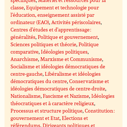
spécifiques
,
Matériel et ressources pour la
classe
,
Equipement et technologie pour
l’éducation, enseignement assisté par
ordinateur (EAO)
,
Activités périscolaires
,
Centres d’études et d’apprentissage :
généralités
,
Politique et gouvernement
,
Sciences politiques et théorie
,
Politique
comparative
,
Idéologies politiques
,
Anarchisme
,
Marxisme et Communisme
,
Socialisme et idéologies démocratiques de
centre-gauche
,
Libéralisme et idéologies
démocratiques du centre
,
Conservatisme et
idéologies démocratiques de centre-droite
,
Nationalisme
,
Fascisme et Nazisme
,
Idéologies
théocratiques et à caractère religieux
,
Processus et structure politique
,
Constitution :
gouvernement et Etat
,
Elections et
référendums
,
Dirigeants politiques et