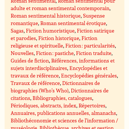
Roman sentimental
,
Roman sentimental pour
adulte et roman sentimental contemporain
,
Roman sentimental historique
,
Suspense
romantique
,
Roman sentimental érotique
,
Sagas
,
Fiction humoristique
,
Fiction satirique
et parodies
,
Fiction historique
,
Fiction
religieuse et spirituelle
,
Fiction : particularités
,
Nouvelles
,
Fiction : pastiche
,
Fiction traduite
,
Guides de fiction
,
Références, informations et
sujets interdisciplinaires
,
Encyclopédies et
travaux de référence
,
Encyclopédies générales
,
Travaux de référence
,
Dictionnaires de
biographies (Who’s Who)
,
Dictionnaires de
citations
,
Bibliographies, catalogues
,
Périodiques, abstracts, index
,
Répertoires
,
Annuaires, publications annuelles, almanachs
,
Bibliothéconomie et sciences de l’information /
muséologie
,
Bibliothèque, archives et gestion