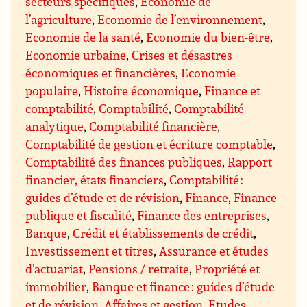
secteurs spécifiques
,
Economie de
l’agriculture
,
Economie de l’environnement
,
Economie de la santé
,
Economie du bien-être
,
Economie urbaine
,
Crises et désastres
économiques et financières
,
Economie
populaire
,
Histoire économique
,
Finance et
comptabilité
,
Comptabilité
,
Comptabilité
analytique
,
Comptabilité financière
,
Comptabilité de gestion et écriture comptable
,
Comptabilité des finances publiques
,
Rapport
financier, états financiers
,
Comptabilité :
guides d’étude et de révision
,
Finance
,
Finance
publique et fiscalité
,
Finance des entreprises
,
Banque
,
Crédit et établissements de crédit
,
Investissement et titres
,
Assurance et études
d’actuariat
,
Pensions / retraite
,
Propriété et
immobilier
,
Banque et finance : guides d’étude
et de révision
,
Affaires et gestion
,
Etudes