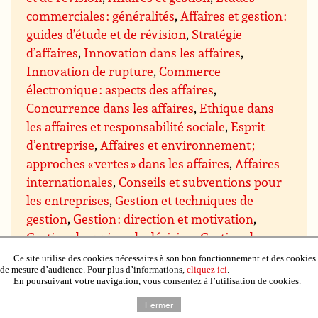
commerciales : généralités
,
Affaires et gestion :
guides d’étude et de révision
,
Stratégie
d’affaires
,
Innovation dans les affaires
,
Innovation de rupture
,
Commerce
électronique : aspects des affaires
,
Concurrence dans les affaires
,
Ethique dans
les affaires et responsabilité sociale
,
Esprit
d’entreprise
,
Affaires et environnement ;
approches « vertes » dans les affaires
,
Affaires
internationales
,
Conseils et subventions pour
les entreprises
,
Gestion et techniques de
gestion
,
Gestion : direction et motivation
,
Gestion des prises de décision
,
Gestion du
savoir
,
Gestion des projets
,
Assurance qualité
Ce site utilise des cookies nécessaires à son bon fonctionnement et des cookies
de mesure d’audience. Pour plus d’informations,
cliquez ici
.
et qualité totale
,
Gestion du temps
,
Gestion de
En poursuivant votre navigation, vous consentez à l’utilisation de cookies.
domaines particuliers
,
Gestion budgétaire et
Fermer
financière
,
Gestion du personnel et des