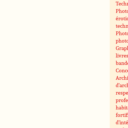
Techn
Photo
éroti
techn
Photo
phot
Grap
livre
band
Conce
Archi
d’arc
resp
profe
habit
forti
d’int