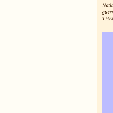
Notic
guerr
THEM