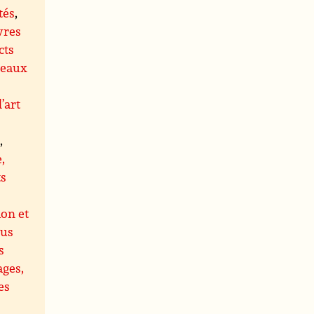
tés
,
vres
cts
leaux
’art
s
,
,
ts
ion et
us
s
ages,
es