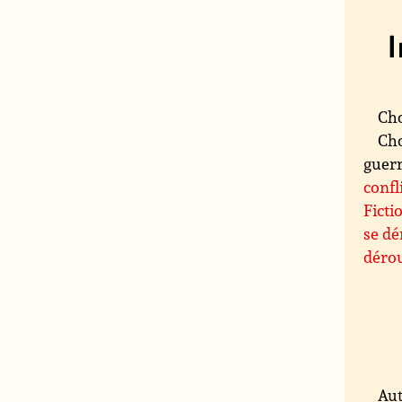
Cho
Cho
guerre
confl
Ficti
se dé
dérou
Aut