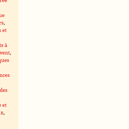
ue
rs
,
s et
s à
 vent
,
ques
ences
des
e et
ux
,