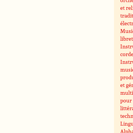
et re
tradi
élect
Music
libre
Instr
cord
Inst
music
prod
et gé
multi
pour 
littér
techn
Lingu
Alpha