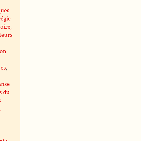
ques
régie
oire,
teurs
ion
ées
,
anse
s du
s
x
rée