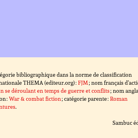
égorie bibliographique dans la norme de classification
nationale THEMA (editeur.org) :
FJM
; nom français d’acti
on se déroulant en temps de guerre et conflits
; nom angla
ion :
War & combat fiction
; catégorie parente :
Roman
ntures
.
Sambuc éd