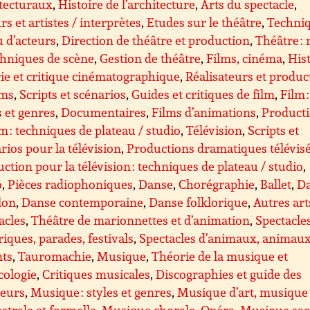
tecturaux
,
Histoire de l’architecture
,
Arts du spectacle
,
rs et artistes / interprètes
,
Etudes sur le théâtre
,
Techni
u d’acteurs
,
Direction de théâtre et production
,
Théâtre : 
chniques de scène
,
Gestion de théâtre
,
Films, cinéma
,
Hist
ie et critique cinématographique
,
Réalisateurs et produc
lms
,
Scripts et scénarios
,
Guides et critiques de film
,
Film :
s et genres
,
Documentaires
,
Films d’animations
,
Product
lm : techniques de plateau / studio
,
Télévision
,
Scripts et
rios pour la télévision
,
Productions dramatiques télévis
ction pour la télévision : techniques de plateau / studio
,
o
,
Pièces radiophoniques
,
Danse
,
Chorégraphie
,
Ballet
,
D
lon
,
Danse contemporaine
,
Danse folklorique
,
Autres art
acles
,
Théâtre de marionnettes et d’animation
,
Spectacle
riques, parades, festivals
,
Spectacles d’animaux, animau
nts
,
Tauromachie
,
Musique
,
Théorie de la musique et
cologie
,
Critiques musicales
,
Discographies et guide des
teurs
,
Musique : styles et genres
,
Musique d’art, musique
strale et formelle
,
Musique chorale
,
Opéra
,
Musique sac