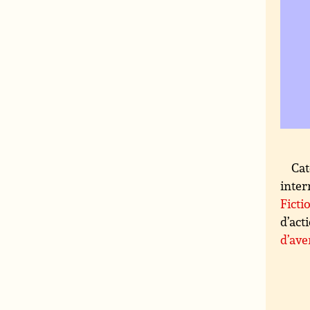
Cat
inter
Ficti
d’act
d’ave