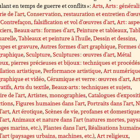
lant en temps de guerre et conflits » :
Arts
,
Arts : générali
ie de l’art
,
Conservation, restauration et entretien d’œu
,
Contrefaçon, falsification et vol d’œuvres d’art
,
Art : aspe
ciers
,
Beaux-arts : formes d’art
,
Peinture et tableaux
,
Tab
uarelle
,
Tableaux et peinture à l’huile
,
Dessin et dessins
,
mpes et gravure
,
Autres formes d’art graphique
,
Formes d
graphique
,
Sculpture
,
Sculptures : œuvres d’art
,
Métal
eux, pierres précieuses et bijoux : techniques et procédé
llation artistique
,
Performance artistique
,
Art numérique
raphique et vidéo
,
Céramique et verre : œuvres d’art
,
Ar
atifs
,
Arts du textile
,
Beaux-arts : techniques et sujets
,
ire de l’art
,
Artistes, monographies
,
Catalogues d’exposit
ctions
,
Figures humaines dans l’art
,
Portraits dans l’art
,
N
l’art
,
Art érotique
,
Scènes de vie, profanes et domestique
l’art
,
Animaux et nature dans l’art (natures mortes, pays
ges marins, etc.)
,
Plantes dans l’art
,
Réalisations humain
l’art (paysages urbains, machines, etc.)
,
Art religieux
,