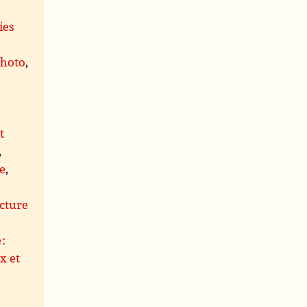
ies
photo
,
,
t
,
le
,
s
cture
 :
x et