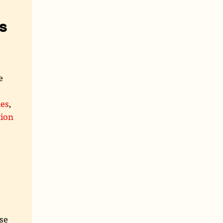
s
e
t
nes
,
tion
se