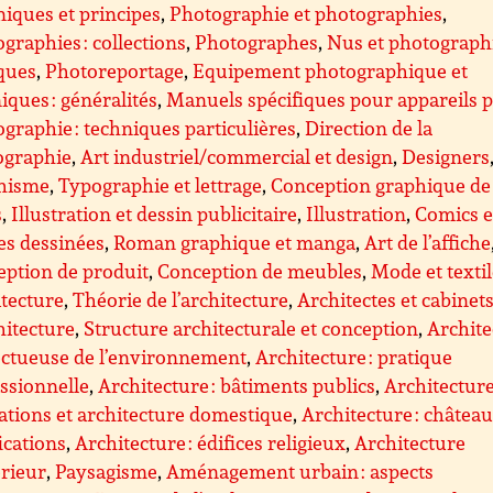
iques et principes
,
Photographie et photographies
,
graphies : collections
,
Photographes
,
Nus et photograph
ques
,
Photoreportage
,
Equipement photographique et
iques : généralités
,
Manuels spécifiques pour appareils 
graphie : techniques particulières
,
Direction de la
ographie
,
Art industriel/commercial et design
,
Designers
hisme
,
Typographie et lettrage
,
Conception graphique de
s
,
Illustration et dessin publicitaire
,
Illustration
,
Comics e
es dessinées
,
Roman graphique et manga
,
Art de l’affiche
ption de produit
,
Conception de meubles
,
Mode et texti
tecture
,
Théorie de l’architecture
,
Architectes et cabinet
hitecture
,
Structure architecturale et conception
,
Archite
ectueuse de l’environnement
,
Architecture : pratique
ssionnelle
,
Architecture : bâtiments publics
,
Architecture
ations et architecture domestique
,
Architecture : château
fications
,
Architecture : édifices religieux
,
Architecture
érieur
,
Paysagisme
,
Aménagement urbain : aspects