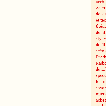
archi
Acteu
de je
et te
théor
de fi
style
de fi
scéna
Produ
Radi
de sa
spect
histo
sava
musi
ache
orche