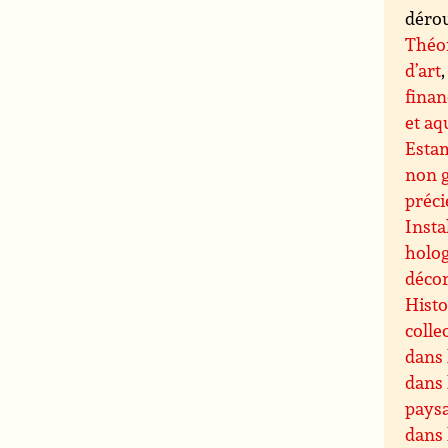
dérou
Théor
d’art
finan
et aq
Esta
non 
préci
Insta
holog
décor
Histo
colle
dans 
dans 
paysa
dans 