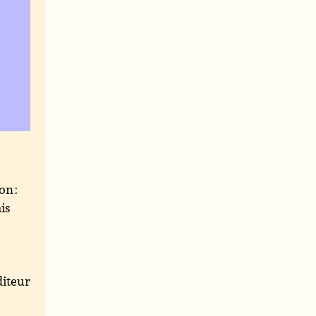
on :
is
iteur