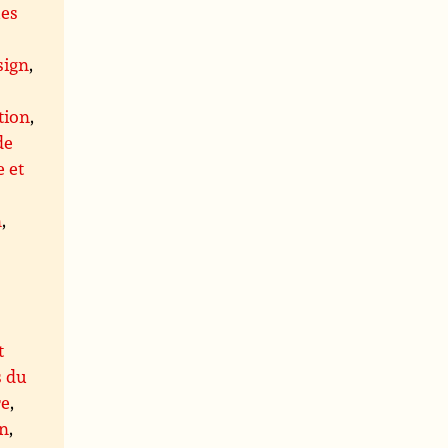
ues
,
sign
,
tion
,
de
 et
n
,
t
s du
re
,
on
,