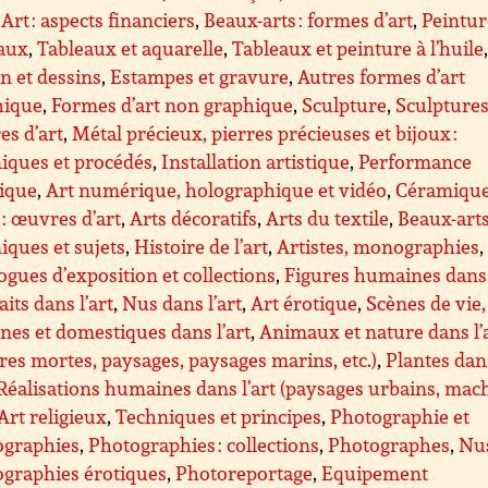
,
Art : aspects financiers
,
Beaux-arts : formes d’art
,
Peintur
eaux
,
Tableaux et aquarelle
,
Tableaux et peinture à l’huile
n et dessins
,
Estampes et gravure
,
Autres formes d’art
hique
,
Formes d’art non graphique
,
Sculpture
,
Sculptures 
s d’art
,
Métal précieux, pierres précieuses et bijoux :
iques et procédés
,
Installation artistique
,
Performance
tique
,
Art numérique, holographique et vidéo
,
Céramique
 : œuvres d’art
,
Arts décoratifs
,
Arts du textile
,
Beaux-arts
iques et sujets
,
Histoire de l’art
,
Artistes, monographies
,
ogues d’exposition et collections
,
Figures humaines dans 
aits dans l’art
,
Nus dans l’art
,
Art érotique
,
Scènes de vie,
nes et domestiques dans l’art
,
Animaux et nature dans l’
res mortes, paysages, paysages marins, etc.)
,
Plantes dan
Réalisations humaines dans l’art (paysages urbains, mac
Art religieux
,
Techniques et principes
,
Photographie et
ographies
,
Photographies : collections
,
Photographes
,
Nus
graphies érotiques
,
Photoreportage
,
Equipement