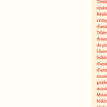
Théât
ciné
Réali
criti
d’an
Télév
drama
de pl
Chor
folkl
d’an
d’an
musi
guide
musiq
Musiq
folkl
régi