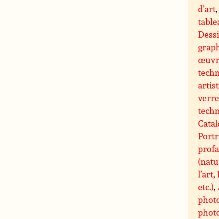
d’art
tabl
Dessi
grap
œuvre
techn
artis
verre
techn
Catal
Portr
profa
(natu
l’art
,
etc.)
,
phot
photo