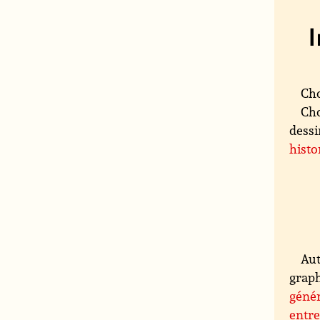
Cho
Cho
dessi
histo
Aut
graph
génér
entre