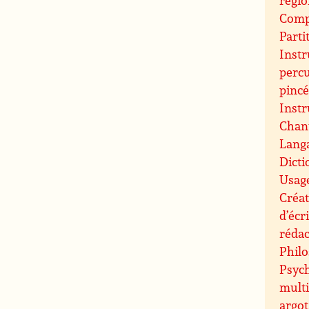
Compo
Parti
Inst
perc
pinc
Inst
Chant
Langa
Dicti
Usag
Créat
d’écr
rédac
Philo
Psych
mult
argot