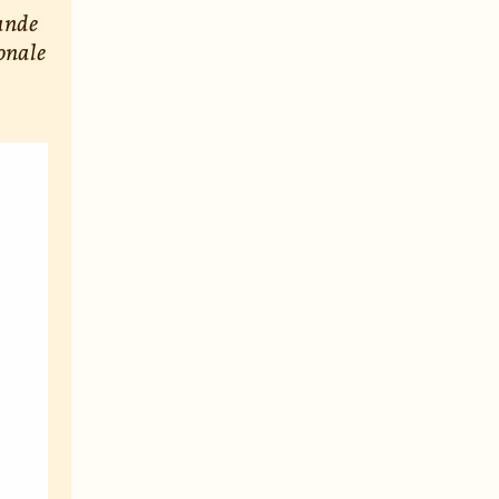
bande
ionale