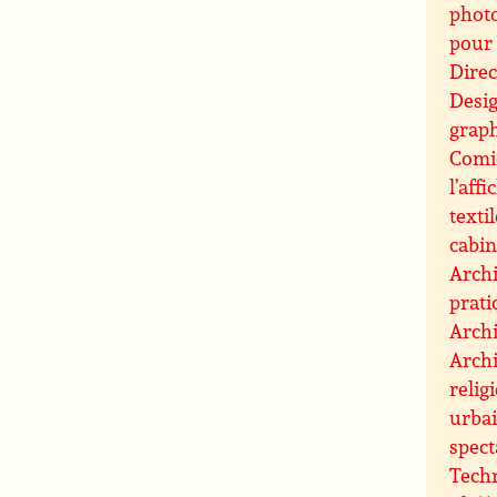
photo
pour 
Direc
Desi
graph
Comic
l’affi
texti
cabin
Archi
prati
Archi
Archi
relig
urbai
spect
Techn