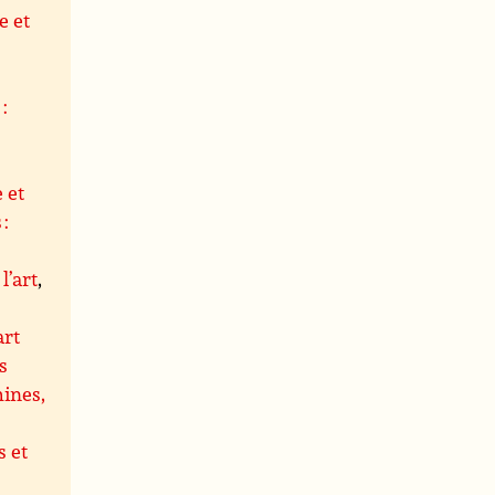
e et
,
:
 et
 :
l’art
,
art
s
hines,
 et