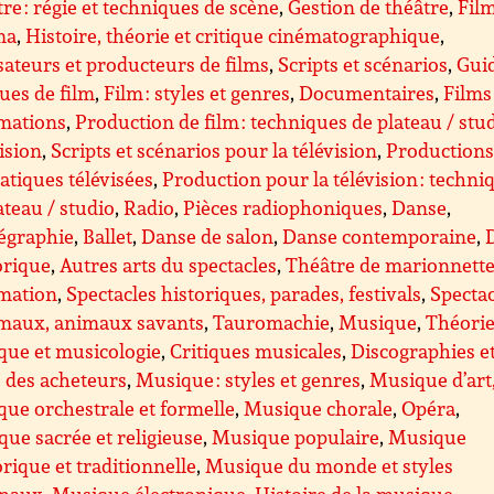
re : régie et techniques de scène
,
Gestion de théâtre
,
Film
ma
,
Histoire, théorie et critique cinématographique
,
sateurs et producteurs de films
,
Scripts et scénarios
,
Guid
ques de film
,
Film : styles et genres
,
Documentaires
,
Films
imations
,
Production de film : techniques de plateau / stu
ision
,
Scripts et scénarios pour la télévision
,
Production
tiques télévisées
,
Production pour la télévision : techni
ateau / studio
,
Radio
,
Pièces radiophoniques
,
Danse
,
égraphie
,
Ballet
,
Danse de salon
,
Danse contemporaine
,
orique
,
Autres arts du spectacles
,
Théâtre de marionnette
imation
,
Spectacles historiques, parades, festivals
,
Spectac
imaux, animaux savants
,
Tauromachie
,
Musique
,
Théorie
que et musicologie
,
Critiques musicales
,
Discographies e
 des acheteurs
,
Musique : styles et genres
,
Musique d’art
ue orchestrale et formelle
,
Musique chorale
,
Opéra
,
ue sacrée et religieuse
,
Musique populaire
,
Musique
orique et traditionnelle
,
Musique du monde et styles
onaux
,
Musique électronique
,
Histoire de la musique
,