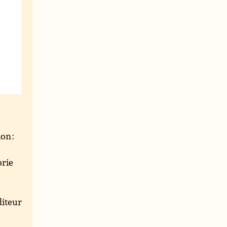
on :
orie
.
iteur