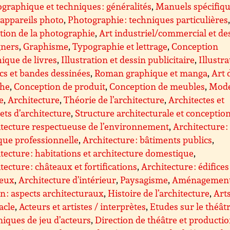
graphique et techniques : généralités
,
Manuels spécifiq
appareils photo
,
Photographie : techniques particulières
tion de la photographie
,
Art industriel/commercial et de
gners
,
Graphisme
,
Typographie et lettrage
,
Conception
ique de livres
,
Illustration et dessin publicitaire
,
Illustra
s et bandes dessinées
,
Roman graphique et manga
,
Art 
che
,
Conception de produit
,
Conception de meubles
,
Mode
le
,
Architecture
,
Théorie de l’architecture
,
Architectes et
ets d’architecture
,
Structure architecturale et conceptio
tecture respectueuse de l’environnement
,
Architecture :
que professionnelle
,
Architecture : bâtiments publics
,
tecture : habitations et architecture domestique
,
tecture : châteaux et fortifications
,
Architecture : édifices
ieux
,
Architecture d’intérieur
,
Paysagisme
,
Aménagemen
n : aspects architecturaux
,
Histoire de l’architecture
,
Art
acle
,
Acteurs et artistes / interprètes
,
Etudes sur le théât
iques de jeu d’acteurs
,
Direction de théâtre et producti