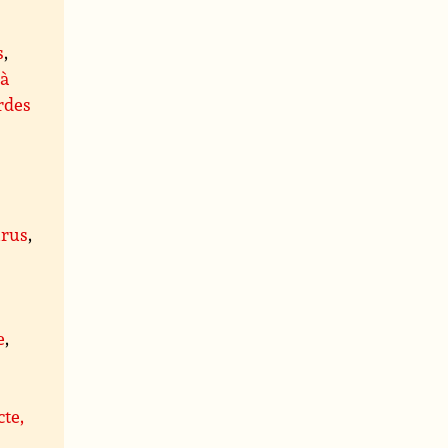
s
,
 à
rdes
rus
,
,
e
,
cte,