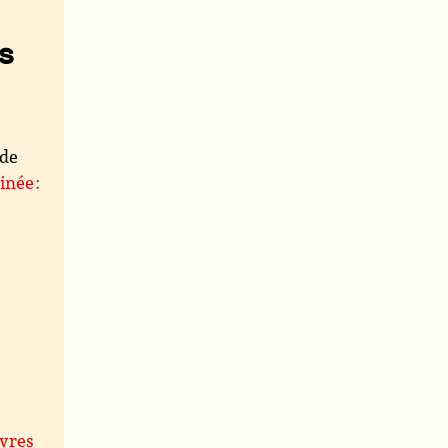
s
nde
née :
uvres