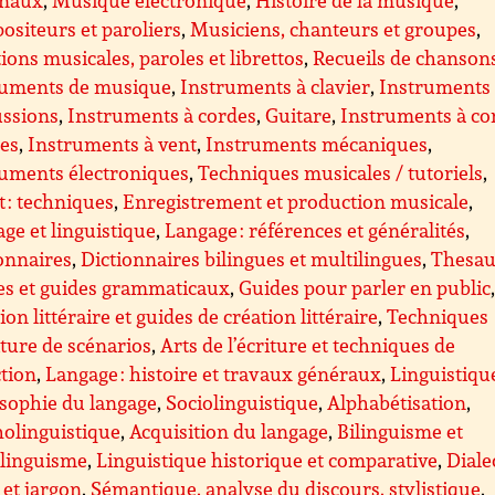
siteurs et paroliers
,
Musiciens, chanteurs et groupes
,
tions musicales, paroles et librettos
,
Recueils de chanson
ruments de musique
,
Instruments à clavier
,
Instruments
ussions
,
Instruments à cordes
,
Guitare
,
Instruments à co
ées
,
Instruments à vent
,
Instruments mécaniques
,
ruments électroniques
,
Techniques musicales / tutoriels
,
 : techniques
,
Enregistrement et production musicale
,
ge et linguistique
,
Langage : références et généralités
,
onnaires
,
Dictionnaires bilingues et multilingues
,
Thesau
es et guides grammaticaux
,
Guides pour parler en public
ion littéraire et guides de création littéraire
,
Techniques
iture de scénarios
,
Arts de l’écriture et techniques de
tion
,
Langage : histoire et travaux généraux
,
Linguistiqu
sophie du langage
,
Sociolinguistique
,
Alphabétisation
,
olinguistique
,
Acquisition du langage
,
Bilinguisme et
ilinguisme
,
Linguistique historique et comparative
,
Diale
 et jargon
,
Sémantique, analyse du discours, stylistique
,