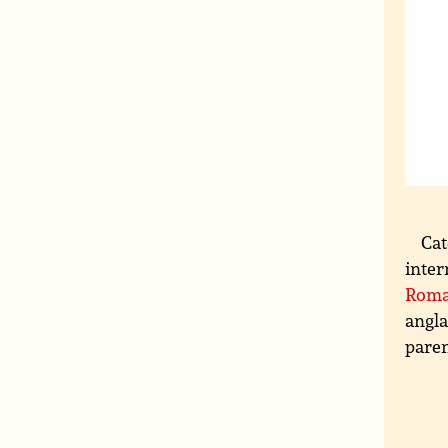
Cat
inter
Roman
angla
paren