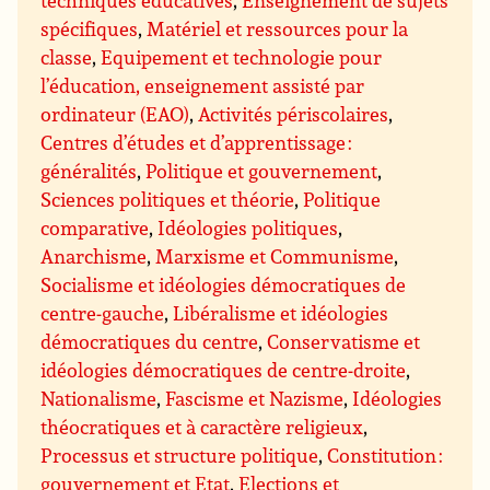
techniques éducatives
,
Enseignement de sujets
spécifiques
,
Matériel et ressources pour la
classe
,
Equipement et technologie pour
l’éducation, enseignement assisté par
ordinateur (EAO)
,
Activités périscolaires
,
Centres d’études et d’apprentissage :
généralités
,
Politique et gouvernement
,
Sciences politiques et théorie
,
Politique
comparative
,
Idéologies politiques
,
Anarchisme
,
Marxisme et Communisme
,
Socialisme et idéologies démocratiques de
centre-gauche
,
Libéralisme et idéologies
démocratiques du centre
,
Conservatisme et
idéologies démocratiques de centre-droite
,
Nationalisme
,
Fascisme et Nazisme
,
Idéologies
théocratiques et à caractère religieux
,
Processus et structure politique
,
Constitution :
gouvernement et Etat
,
Elections et