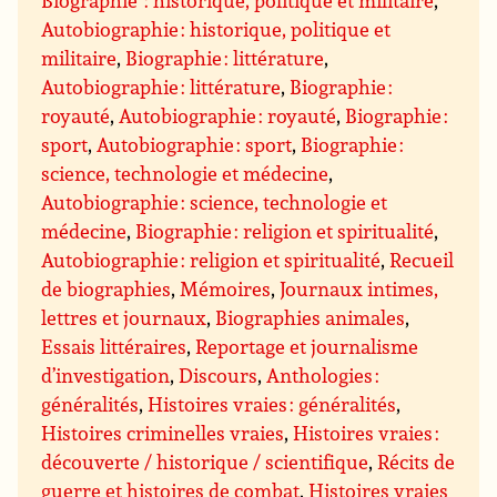
Biographie : historique, politique et militaire
,
Autobiographie : historique, politique et
militaire
,
Biographie : littérature
,
Autobiographie : littérature
,
Biographie :
royauté
,
Autobiographie : royauté
,
Biographie :
sport
,
Autobiographie : sport
,
Biographie :
science, technologie et médecine
,
Autobiographie : science, technologie et
médecine
,
Biographie : religion et spiritualité
,
Autobiographie : religion et spiritualité
,
Recueil
de biographies
,
Mémoires
,
Journaux intimes,
lettres et journaux
,
Biographies animales
,
Essais littéraires
,
Reportage et journalisme
d’investigation
,
Discours
,
Anthologies :
généralités
,
Histoires vraies : généralités
,
Histoires criminelles vraies
,
Histoires vraies :
découverte / historique / scientifique
,
Récits de
guerre et histoires de combat
,
Histoires vraies