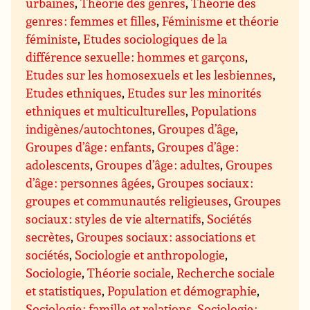
urbaines
,
Théorie des genres
,
Théorie des
genres : femmes et filles
,
Féminisme et théorie
féministe
,
Etudes sociologiques de la
différence sexuelle : hommes et garçons
,
Etudes sur les homosexuels et les lesbiennes
,
Etudes ethniques
,
Etudes sur les minorités
ethniques et multiculturelles
,
Populations
indigènes/autochtones
,
Groupes d’âge
,
Groupes d’âge : enfants
,
Groupes d’âge :
adolescents
,
Groupes d’âge : adultes
,
Groupes
d’âge : personnes âgées
,
Groupes sociaux :
groupes et communautés religieuses
,
Groupes
sociaux : styles de vie alternatifs
,
Sociétés
secrètes
,
Groupes sociaux : associations et
sociétés
,
Sociologie et anthropologie
,
Sociologie
,
Théorie sociale
,
Recherche sociale
et statistiques
,
Population et démographie
,
Sociologie : famille et relations
,
Sociologie :