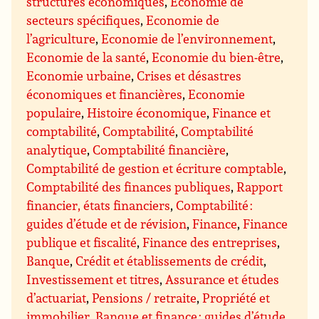
structures économiques
,
Economie de
secteurs spécifiques
,
Economie de
l’agriculture
,
Economie de l’environnement
,
Economie de la santé
,
Economie du bien-être
,
Economie urbaine
,
Crises et désastres
économiques et financières
,
Economie
populaire
,
Histoire économique
,
Finance et
comptabilité
,
Comptabilité
,
Comptabilité
analytique
,
Comptabilité financière
,
Comptabilité de gestion et écriture comptable
,
Comptabilité des finances publiques
,
Rapport
financier, états financiers
,
Comptabilité :
guides d’étude et de révision
,
Finance
,
Finance
publique et fiscalité
,
Finance des entreprises
,
Banque
,
Crédit et établissements de crédit
,
Investissement et titres
,
Assurance et études
d’actuariat
,
Pensions / retraite
,
Propriété et
immobilier
,
Banque et finance : guides d’étude