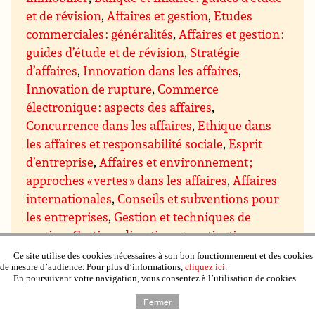
et de révision
,
Affaires et gestion
,
Etudes
commerciales : généralités
,
Affaires et gestion :
guides d’étude et de révision
,
Stratégie
d’affaires
,
Innovation dans les affaires
,
Innovation de rupture
,
Commerce
électronique : aspects des affaires
,
Concurrence dans les affaires
,
Ethique dans
les affaires et responsabilité sociale
,
Esprit
d’entreprise
,
Affaires et environnement ;
approches « vertes » dans les affaires
,
Affaires
internationales
,
Conseils et subventions pour
les entreprises
,
Gestion et techniques de
gestion
,
Gestion : direction et motivation
,
Gestion des prises de décision
,
Gestion du
Ce site utilise des cookies nécessaires à son bon fonctionnement et des cookies
de mesure d’audience. Pour plus d’informations,
cliquez ici
.
savoir
,
Gestion des projets
,
Assurance qualité
En poursuivant votre navigation, vous consentez à l’utilisation de cookies.
et qualité totale
,
Gestion du temps
,
Gestion de
Fermer
domaines particuliers
,
Gestion budgétaire et