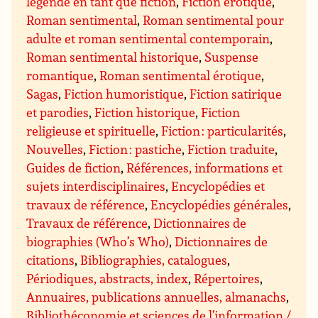
légende en tant que fiction
,
Fiction érotique
,
Roman sentimental
,
Roman sentimental pour
adulte et roman sentimental contemporain
,
Roman sentimental historique
,
Suspense
romantique
,
Roman sentimental érotique
,
Sagas
,
Fiction humoristique
,
Fiction satirique
et parodies
,
Fiction historique
,
Fiction
religieuse et spirituelle
,
Fiction : particularités
,
Nouvelles
,
Fiction : pastiche
,
Fiction traduite
,
Guides de fiction
,
Références, informations et
sujets interdisciplinaires
,
Encyclopédies et
travaux de référence
,
Encyclopédies générales
,
Travaux de référence
,
Dictionnaires de
biographies (Who’s Who)
,
Dictionnaires de
citations
,
Bibliographies, catalogues
,
Périodiques, abstracts, index
,
Répertoires
,
Annuaires, publications annuelles, almanachs
,
Bibliothéconomie et sciences de l’information /