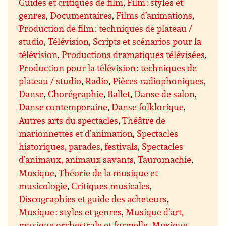
Guides et critiques de film
,
Film : styles et
genres
,
Documentaires
,
Films d’animations
,
Production de film : techniques de plateau /
studio
,
Télévision
,
Scripts et scénarios pour la
télévision
,
Productions dramatiques télévisées
,
Production pour la télévision : techniques de
plateau / studio
,
Radio
,
Pièces radiophoniques
,
Danse
,
Chorégraphie
,
Ballet
,
Danse de salon
,
Danse contemporaine
,
Danse folklorique
,
Autres arts du spectacles
,
Théâtre de
marionnettes et d’animation
,
Spectacles
historiques, parades, festivals
,
Spectacles
d’animaux, animaux savants
,
Tauromachie
,
Musique
,
Théorie de la musique et
musicologie
,
Critiques musicales
,
Discographies et guide des acheteurs
,
Musique : styles et genres
,
Musique d’art,
musique orchestrale et formelle
,
Musique