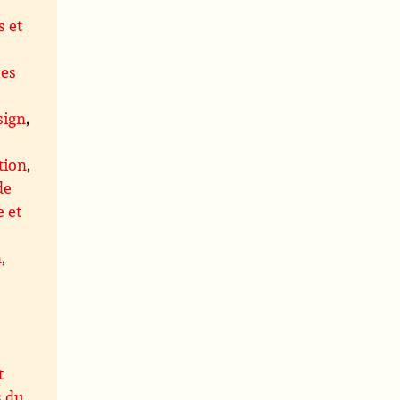
 et
ues
,
sign
,
tion
,
de
 et
n
,
t
s du