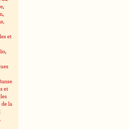
re
,
on
,
s,
es et
dio
,
s
ques
Danse
s et
les
 de la
t
,