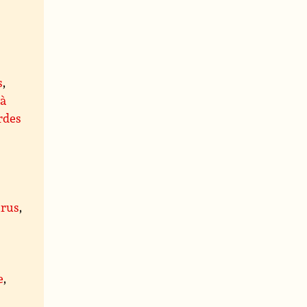
s
,
 à
rdes
rus
,
,
e
,