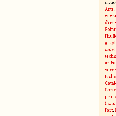
« Doc
Arts
,
et en
d’œuv
Peint
l’huil
grap
œuvre
techn
artis
verre
techn
Catal
Portr
profa
(natu
l’art
,