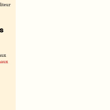
iteur
s
maux
maux