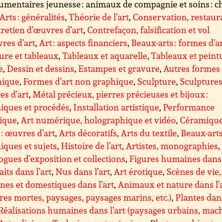
umentaires jeunesse : animaux de compagnie et soins : cha
Arts : généralités
,
Théorie de l’art
,
Conservation, restaur
tretien d’œuvres d’art
,
Contrefaçon, falsification et vol
res d’art
,
Art : aspects financiers
,
Beaux-arts : formes d’a
ure et tableaux
,
Tableaux et aquarelle
,
Tableaux et peint
e
,
Dessin et dessins
,
Estampes et gravure
,
Autres formes 
hique
,
Formes d’art non graphique
,
Sculpture
,
Sculptures 
s d’art
,
Métal précieux, pierres précieuses et bijoux :
iques et procédés
,
Installation artistique
,
Performance
tique
,
Art numérique, holographique et vidéo
,
Céramique
 : œuvres d’art
,
Arts décoratifs
,
Arts du textile
,
Beaux-arts
iques et sujets
,
Histoire de l’art
,
Artistes, monographies
,
ogues d’exposition et collections
,
Figures humaines dans 
aits dans l’art
,
Nus dans l’art
,
Art érotique
,
Scènes de vie,
nes et domestiques dans l’art
,
Animaux et nature dans l’
res mortes, paysages, paysages marins, etc.)
,
Plantes dan
Réalisations humaines dans l’art (paysages urbains, mac