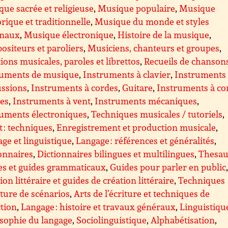
ue sacrée et religieuse
,
Musique populaire
,
Musique
orique et traditionnelle
,
Musique du monde et styles
onaux
,
Musique électronique
,
Histoire de la musique
,
siteurs et paroliers
,
Musiciens, chanteurs et groupes
,
tions musicales, paroles et librettos
,
Recueils de chanson
ruments de musique
,
Instruments à clavier
,
Instruments
ussions
,
Instruments à cordes
,
Guitare
,
Instruments à co
ées
,
Instruments à vent
,
Instruments mécaniques
,
ruments électroniques
,
Techniques musicales / tutoriels
,
 : techniques
,
Enregistrement et production musicale
,
ge et linguistique
,
Langage : références et généralités
,
onnaires
,
Dictionnaires bilingues et multilingues
,
Thesau
es et guides grammaticaux
,
Guides pour parler en public
ion littéraire et guides de création littéraire
,
Techniques
iture de scénarios
,
Arts de l’écriture et techniques de
tion
,
Langage : histoire et travaux généraux
,
Linguistiqu
sophie du langage
,
Sociolinguistique
,
Alphabétisation
,