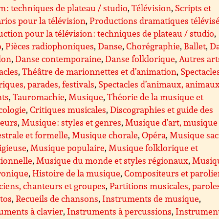
lm : techniques de plateau / studio
,
Télévision
,
Scripts et
rios pour la télévision
,
Productions dramatiques télévis
ction pour la télévision : techniques de plateau / studio
,
o
,
Pièces radiophoniques
,
Danse
,
Chorégraphie
,
Ballet
,
D
lon
,
Danse contemporaine
,
Danse folklorique
,
Autres art
acles
,
Théâtre de marionnettes et d’animation
,
Spectacle
riques, parades, festivals
,
Spectacles d’animaux, animau
nts
,
Tauromachie
,
Musique
,
Théorie de la musique et
cologie
,
Critiques musicales
,
Discographies et guide des
teurs
,
Musique : styles et genres
,
Musique d’art, musique
strale et formelle
,
Musique chorale
,
Opéra
,
Musique sac
ligieuse
,
Musique populaire
,
Musique folklorique et
tionnelle
,
Musique du monde et styles régionaux
,
Musiq
ronique
,
Histoire de la musique
,
Compositeurs et parolie
iens, chanteurs et groupes
,
Partitions musicales, parole
ttos
,
Recueils de chansons
,
Instruments de musique
,
uments à clavier
,
Instruments à percussions
,
Instrument