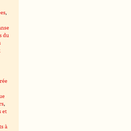
ées
,
anse
s du
s
x
rée
ue
rs
,
s et
s à