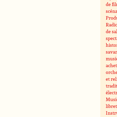
de fi
scéna
Produ
Radi
de sa
spect
histo
sava
musi
ache
orche
et re
tradi
élect
Music
libre
Instr