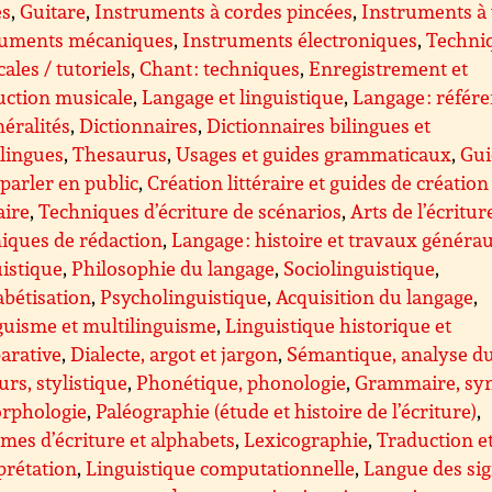
es
,
Guitare
,
Instruments à cordes pincées
,
Instruments à
ruments mécaniques
,
Instruments électroniques
,
Techni
ales / tutoriels
,
Chant : techniques
,
Enregistrement et
uction musicale
,
Langage et linguistique
,
Langage : référ
néralités
,
Dictionnaires
,
Dictionnaires bilingues et
lingues
,
Thesaurus
,
Usages et guides grammaticaux
,
Gui
parler en public
,
Création littéraire et guides de création
aire
,
Techniques d’écriture de scénarios
,
Arts de l’écritur
iques de rédaction
,
Langage : histoire et travaux généra
istique
,
Philosophie du langage
,
Sociolinguistique
,
bétisation
,
Psycholinguistique
,
Acquisition du langage
,
guisme et multilinguisme
,
Linguistique historique et
arative
,
Dialecte, argot et jargon
,
Sémantique, analyse d
urs, stylistique
,
Phonétique, phonologie
,
Grammaire, sy
orphologie
,
Paléographie (étude et histoire de l’écriture)
,
mes d’écriture et alphabets
,
Lexicographie
,
Traduction e
prétation
,
Linguistique computationnelle
,
Langue des sig