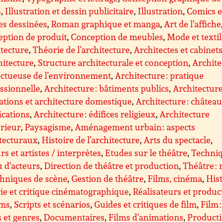
s
,
Illustration et dessin publicitaire
,
Illustration
,
Comics e
es dessinées
,
Roman graphique et manga
,
Art de l’affiche
ption de produit
,
Conception de meubles
,
Mode et texti
tecture
,
Théorie de l’architecture
,
Architectes et cabinet
hitecture
,
Structure architecturale et conception
,
Archite
ectueuse de l’environnement
,
Architecture : pratique
ssionnelle
,
Architecture : bâtiments publics
,
Architecture
ations et architecture domestique
,
Architecture : château
fications
,
Architecture : édifices religieux
,
Architecture
érieur
,
Paysagisme
,
Aménagement urbain : aspects
tecturaux
,
Histoire de l’architecture
,
Arts du spectacle
,
rs et artistes / interprètes
,
Etudes sur le théâtre
,
Techni
u d’acteurs
,
Direction de théâtre et production
,
Théâtre : 
chniques de scène
,
Gestion de théâtre
,
Films, cinéma
,
Hist
ie et critique cinématographique
,
Réalisateurs et produc
lms
,
Scripts et scénarios
,
Guides et critiques de film
,
Film :
s et genres
,
Documentaires
,
Films d’animations
,
Product