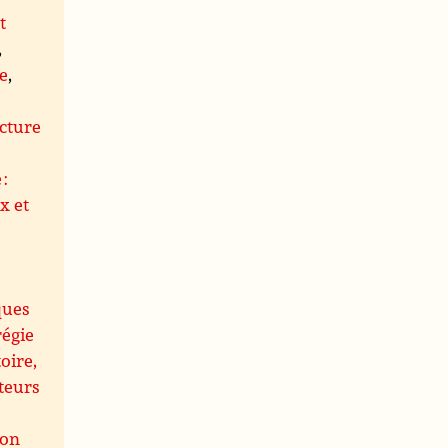
t
,
le
,
s
cture
 :
x et
ques
régie
oire,
teurs
ion