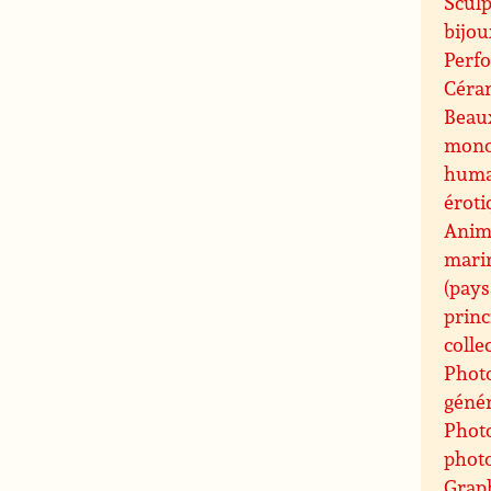
Sculp
bijou
Perfo
Céram
Beaux
mono
humai
éroti
Anima
marin
(pays
princ
colle
Phot
génér
Photo
phot
Grap