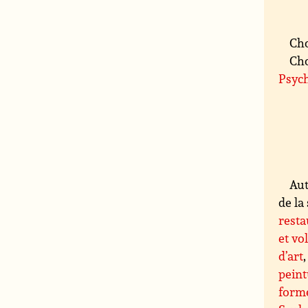
Cho
Cho
Psych
Aut
de la 
resta
et vo
d’art
peint
forme