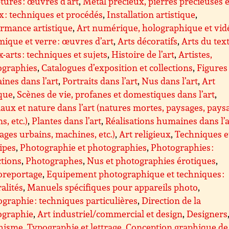
tures : œuvres d’art
,
Métal précieux, pierres précieuses e
x : techniques et procédés
,
Installation artistique
,
rmance artistique
,
Art numérique, holographique et vid
ique et verre : œuvres d’art
,
Arts décoratifs
,
Arts du text
-arts : techniques et sujets
,
Histoire de l’art
,
Artistes,
graphies
,
Catalogues d’exposition et collections
,
Figures
nes dans l’art
,
Portraits dans l’art
,
Nus dans l’art
,
Art
que
,
Scènes de vie, profanes et domestiques dans l’art
,
ux et nature dans l’art (natures mortes, paysages, pays
s, etc.)
,
Plantes dans l’art
,
Réalisations humaines dans l’a
ages urbains, machines, etc.)
,
Art religieux
,
Techniques e
ipes
,
Photographie et photographies
,
Photographies :
ctions
,
Photographes
,
Nus et photographies érotiques
,
oreportage
,
Equipement photographique et techniques :
alités
,
Manuels spécifiques pour appareils photo
,
graphie : techniques particulières
,
Direction de la
ographie
,
Art industriel/commercial et design
,
Designers
hisme
,
Typographie et lettrage
,
Conception graphique de