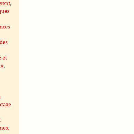
 vent
,
ques
ences
des
e et
ux
,
u
ntaxe
t
nes,