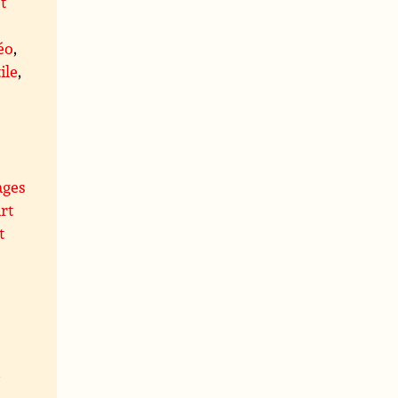
t
éo
,
ile
,
ages
rt
t
,