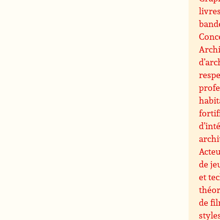
livre
band
Conce
Archi
d’arc
resp
profe
habit
forti
d’int
archi
Acteu
de je
et te
théor
de fi
style