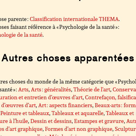
se parente :
Classification internationale THEMA
.
ses faisant référence à « Psychologie de la santé » :
ologie de la santé
.
Autres choses apparentées
res choses du monde de la même catégorie que « Psycho
santé » :
Arts
,
Arts : généralités
,
Théorie de l’art
,
Conserva
uration et entretien d’œuvres d’art
,
Contrefaçon, falsific
l d’œuvres d’art
,
Art : aspects financiers
,
Beaux-arts : for
,
Peinture et tableaux
,
Tableaux et aquarelle
,
Tableaux et
ure à l’huile
,
Dessin et dessins
,
Estampes et gravure
,
Aut
s d’art graphique
,
Formes d’art non graphique
,
Sculptur