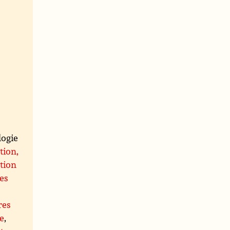
logie
tion,
ation
mes
res
e
,