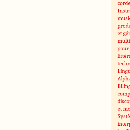
cord
Inst
music
prod
et gé
multi
pour 
littér
techn
Lingu
Alpha
Bilin
comp
disco
et m
Systè
inter