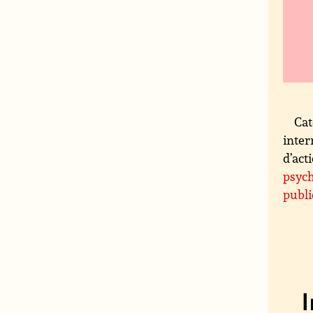
Cat
inter
d’act
psyc
publ