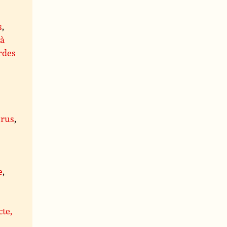
s
,
 à
rdes
rus
,
,
e
,
cte,