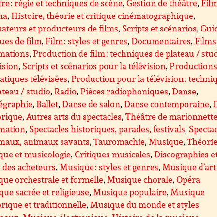
re : régie et techniques de scène
,
Gestion de théâtre
,
Film
ma
,
Histoire, théorie et critique cinématographique
,
sateurs et producteurs de films
,
Scripts et scénarios
,
Guid
ques de film
,
Film : styles et genres
,
Documentaires
,
Films
imations
,
Production de film : techniques de plateau / stu
ision
,
Scripts et scénarios pour la télévision
,
Production
tiques télévisées
,
Production pour la télévision : techni
ateau / studio
,
Radio
,
Pièces radiophoniques
,
Danse
,
égraphie
,
Ballet
,
Danse de salon
,
Danse contemporaine
,
orique
,
Autres arts du spectacles
,
Théâtre de marionnette
imation
,
Spectacles historiques, parades, festivals
,
Spectac
imaux, animaux savants
,
Tauromachie
,
Musique
,
Théorie
que et musicologie
,
Critiques musicales
,
Discographies e
 des acheteurs
,
Musique : styles et genres
,
Musique d’art
ue orchestrale et formelle
,
Musique chorale
,
Opéra
,
ue sacrée et religieuse
,
Musique populaire
,
Musique
orique et traditionnelle
,
Musique du monde et styles
onaux
,
Musique électronique
,
Histoire de la musique
,