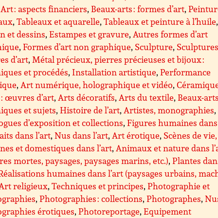
,
Art : aspects financiers
,
Beaux-arts : formes d’art
,
Peintur
eaux
,
Tableaux et aquarelle
,
Tableaux et peinture à l’huile
n et dessins
,
Estampes et gravure
,
Autres formes d’art
hique
,
Formes d’art non graphique
,
Sculpture
,
Sculptures 
s d’art
,
Métal précieux, pierres précieuses et bijoux :
iques et procédés
,
Installation artistique
,
Performance
tique
,
Art numérique, holographique et vidéo
,
Céramique
 : œuvres d’art
,
Arts décoratifs
,
Arts du textile
,
Beaux-arts
iques et sujets
,
Histoire de l’art
,
Artistes, monographies
,
ogues d’exposition et collections
,
Figures humaines dans 
aits dans l’art
,
Nus dans l’art
,
Art érotique
,
Scènes de vie,
nes et domestiques dans l’art
,
Animaux et nature dans l’
res mortes, paysages, paysages marins, etc.)
,
Plantes dan
Réalisations humaines dans l’art (paysages urbains, mac
Art religieux
,
Techniques et principes
,
Photographie et
ographies
,
Photographies : collections
,
Photographes
,
Nus
graphies érotiques
,
Photoreportage
,
Equipement