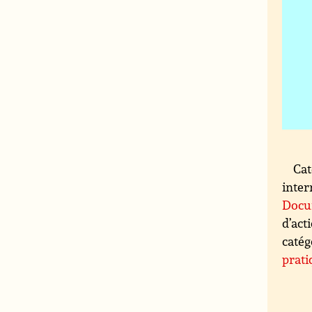
Cat
inter
Docum
d’act
catég
prati