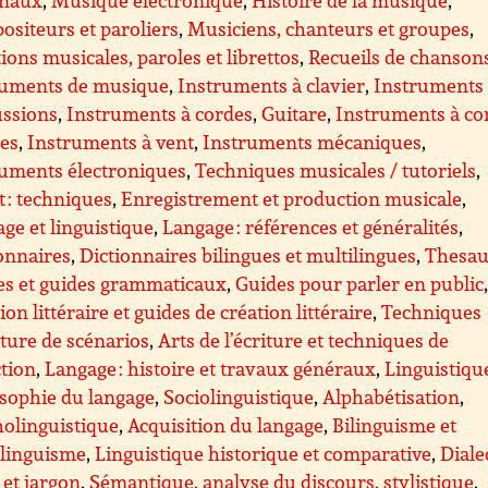
siteurs et paroliers
,
Musiciens, chanteurs et groupes
,
tions musicales, paroles et librettos
,
Recueils de chanson
ruments de musique
,
Instruments à clavier
,
Instruments
ussions
,
Instruments à cordes
,
Guitare
,
Instruments à co
ées
,
Instruments à vent
,
Instruments mécaniques
,
ruments électroniques
,
Techniques musicales / tutoriels
,
 : techniques
,
Enregistrement et production musicale
,
ge et linguistique
,
Langage : références et généralités
,
onnaires
,
Dictionnaires bilingues et multilingues
,
Thesau
es et guides grammaticaux
,
Guides pour parler en public
ion littéraire et guides de création littéraire
,
Techniques
iture de scénarios
,
Arts de l’écriture et techniques de
tion
,
Langage : histoire et travaux généraux
,
Linguistiqu
sophie du langage
,
Sociolinguistique
,
Alphabétisation
,
olinguistique
,
Acquisition du langage
,
Bilinguisme et
ilinguisme
,
Linguistique historique et comparative
,
Diale
 et jargon
,
Sémantique, analyse du discours, stylistique
,