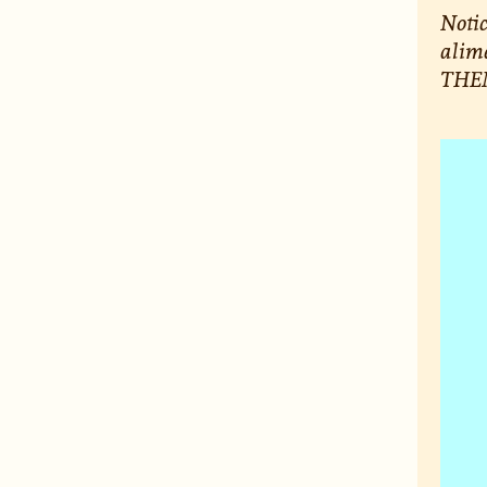
Notic
alime
THEM