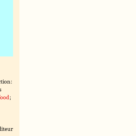
tion :
s
food
;
iteur