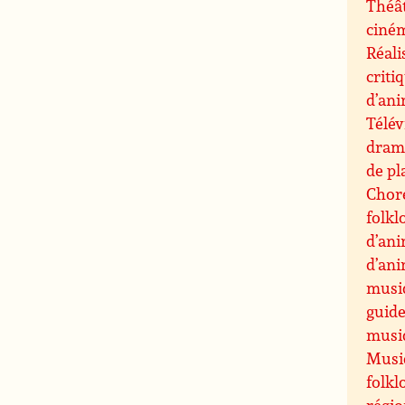
Théât
ciné
Réali
criti
d’an
Télév
drama
de pl
Chor
folkl
d’an
d’an
musi
guide
musiq
Musiq
folkl
régi