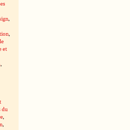
ues
,
sign
,
tion
,
de
 et
n
,
t
s du
re
,
on
,