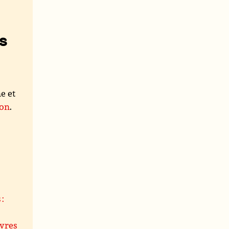
s
e et
ion
.
 :
uvres