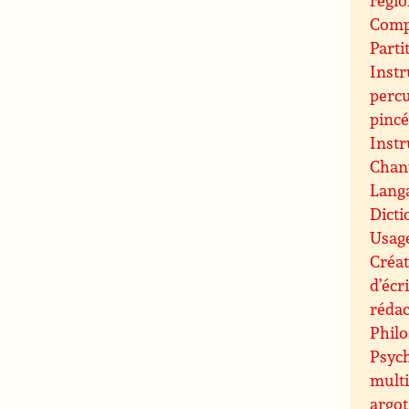
Compo
Parti
Inst
perc
pinc
Inst
Chant
Langa
Dicti
Usag
Créat
d’écr
rédac
Philo
Psych
mult
argot