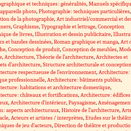
graphique et techniques : généralités
,
Manuels spécifiq
appareils photo
,
Photographie : techniques particulières
tion de la photographie
,
Art industriel/commercial et de
gners
,
Graphisme
,
Typographie et lettrage
,
Conception
ique de livres
,
Illustration et dessin publicitaire
,
Illustra
s et bandes dessinées
,
Roman graphique et manga
,
Art 
che
,
Conception de produit
,
Conception de meubles
,
Mode
le
,
Architecture
,
Théorie de l’architecture
,
Architectes et
ets d’architecture
,
Structure architecturale et conceptio
tecture respectueuse de l’environnement
,
Architecture :
que professionnelle
,
Architecture : bâtiments publics
,
tecture : habitations et architecture domestique
,
tecture : châteaux et fortifications
,
Architecture : édifices
ieux
,
Architecture d’intérieur
,
Paysagisme
,
Aménagemen
n : aspects architecturaux
,
Histoire de l’architecture
,
Art
acle
,
Acteurs et artistes / interprètes
,
Etudes sur le théât
iques de jeu d’acteurs
,
Direction de théâtre et producti