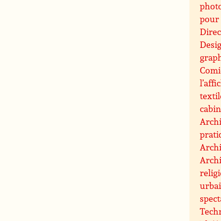
photo
pour 
Direc
Desi
graph
Comic
l’affi
texti
cabin
Archi
prati
Archi
Archi
relig
urbai
spect
Techn