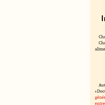
Cho
Cho
alime
Aut
« Doc
génér
entre