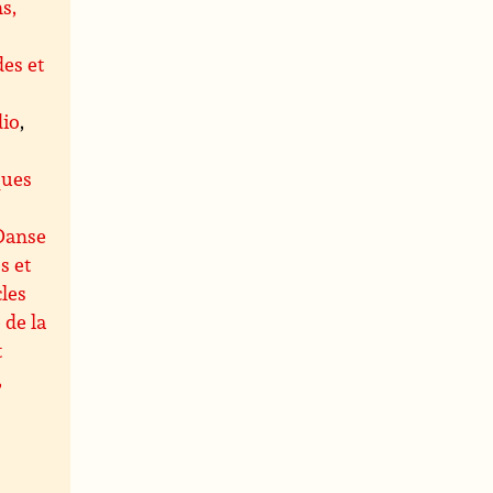
s,
es et
dio
,
s
ques
Danse
s et
les
 de la
t
,