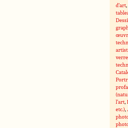
d’art
tabl
Dessi
grap
œuvre
techn
artis
verre
techn
Catal
Portr
profa
(natu
l’art
,
etc.)
,
phot
photo