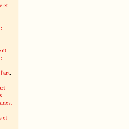
e et
,
:
 et
 :
l’art
,
art
s
hines,
 et