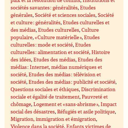
paix et la résolution de conflits
,
Institutions et
sociétés savantes : généralités
,
Etudes
générales
,
Société et sciences sociales
,
Société
et culture : généralités
,
Etudes culturelles et
des médias
,
Etudes culturelles
,
Culture
populaire
,
« Culture matérielle »
,
Etudes
culturelles : mode et société
,
Etudes
culturelles : alimentation et société
,
Histoire
des idées
,
Etudes des médias
,
Etudes des
médias : Internet, médias numériques et
société
,
Etudes des médias : télévision et
société
,
Etudes des médias : publicité et société
,
Questions sociales et éthiques
,
Discrimination
sociale et égalité de traitement
,
Pauvreté et
chômage
,
Logement et « sans-abrisme »
,
Impact
social des désastres
,
Réfugiés et asile politique
,
Migration, immigration et émigration
,
Violence dans la société
,
Enfants victimes de