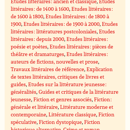
Etudes littéraires : ancien et classique
,
Etudes
littéraires : de 1400 à 1600
,
Etudes littéraires :
de 1600 à 1800
,
Etudes littéraires : de 1800 à
1900
,
Etudes littéraires : de 1900 à 2000
,
Etudes
littéraires : littératures postcoloniales
,
Etudes
littéraires : depuis 2000
,
Etudes littéraires :
poésie et poètes
,
Etudes littéraires : pièces de
théâtre et dramaturges
,
Etudes littéraires :
auteurs de fictions, nouvelles et prose
,
Travaux littéraires de référence
,
Explication
de textes littéraires, critiques de livres et
guides
,
Etudes sur la littérature jeunesse :
généralités
,
Guides et critiques de la littérature
jeunesse
,
Fiction et genres associés
,
Fiction :
générale et littéraire
,
Littérature moderne et
contemporaine
,
Littérature classique
,
Fiction
spéculative
,
Fiction dystopique
,
Fiction
historique alternative
,
Crime et roman