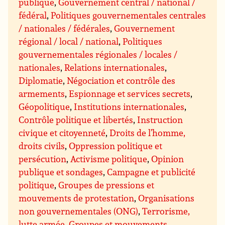
publique
,
Gouvernement central / national /
fédéral
,
Politiques gouvernementales centrales
/ nationales / fédérales
,
Gouvernement
régional / local / national
,
Politiques
gouvernementales régionales / locales /
nationales
,
Relations internationales
,
Diplomatie
,
Négociation et contrôle des
armements
,
Espionnage et services secrets
,
Géopolitique
,
Institutions internationales
,
Contrôle politique et libertés
,
Instruction
civique et citoyenneté
,
Droits de l’homme,
droits civils
,
Oppression politique et
persécution
,
Activisme politique
,
Opinion
publique et sondages
,
Campagne et publicité
politique
,
Groupes de pressions et
mouvements de protestation
,
Organisations
non gouvernementales (ONG)
,
Terrorisme,
lutte armée
,
Groupes et mouvements