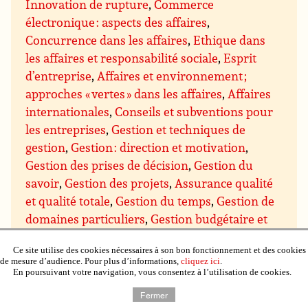
Innovation de rupture
,
Commerce
électronique : aspects des affaires
,
Concurrence dans les affaires
,
Ethique dans
les affaires et responsabilité sociale
,
Esprit
d’entreprise
,
Affaires et environnement ;
approches « vertes » dans les affaires
,
Affaires
internationales
,
Conseils et subventions pour
les entreprises
,
Gestion et techniques de
gestion
,
Gestion : direction et motivation
,
Gestion des prises de décision
,
Gestion du
savoir
,
Gestion des projets
,
Assurance qualité
et qualité totale
,
Gestion du temps
,
Gestion de
domaines particuliers
,
Gestion budgétaire et
financière
,
Gestion du personnel et des
Ce site utilise des cookies nécessaires à son bon fonctionnement et des cookies
ressources humaines
,
Gestion de l’immobilier,
de mesure d’audience. Pour plus d’informations,
cliquez ici
.
de la propriété et du matériel
,
Gestion de la
En poursuivant votre navigation, vous consentez à l’utilisation de cookies.
production et du contrôle qualité
,
Gestion de
Fermer