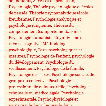
délinquants
,
Services de probation
,
Psychologie
,
Théorie psychologique et écoles
de pensée
,
Théorie psychanalytique (école
freudienne)
,
Psychologie analytique et
psychologie jungienne
,
Théorie du
comportement (comportementalisme)
,
Psychologie humaniste
,
Cognitivisme et
théorie cognitive
,
Méthodologie
psychologique
,
Tests psychologiques et
mesures
,
Psychologie de l’enfant, psychologie
du développement
,
Psychologie du
vieillissement
,
Psychologie de la famille
,
Psychologie des sexes
,
Psychologie sociale, de
groupe ou collective
,
Psychologie
professionnelle et industrielle
,
Psychologie
criminelle ou médicolégale
,
Psychologie
expérimentale
,
Psychophysiologie et
neuropsychologie, biopsychologie
,