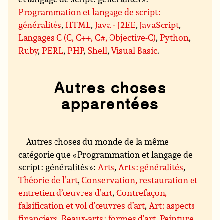
Programmation et langage de script :
généralités
,
HTML
,
Java - J2EE
,
JavaScript
,
Langages C (C, C++, C#, Objective-C)
,
Python
,
Ruby
,
PERL
,
PHP
,
Shell
,
Visual Basic
.
Autres choses
apparentées
Autres choses du monde de la même
catégorie que « Programmation et langage de
script : généralités » :
Arts
,
Arts : généralités
,
Théorie de l’art
,
Conservation, restauration et
entretien d’œuvres d’art
,
Contrefaçon,
falsification et vol d’œuvres d’art
,
Art : aspects
financiers
,
Beaux-arts : formes d’art
,
Peinture