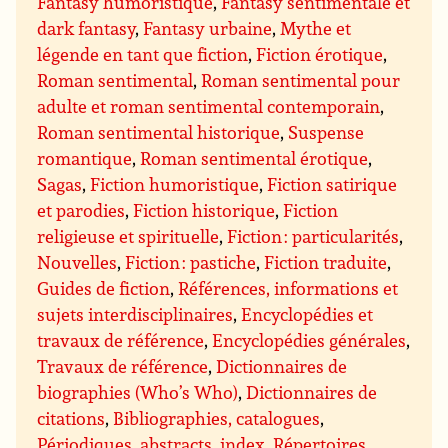
Fantasy humoristique
,
Fantasy sentimentale et
dark fantasy
,
Fantasy urbaine
,
Mythe et
légende en tant que fiction
,
Fiction érotique
,
Roman sentimental
,
Roman sentimental pour
adulte et roman sentimental contemporain
,
Roman sentimental historique
,
Suspense
romantique
,
Roman sentimental érotique
,
Sagas
,
Fiction humoristique
,
Fiction satirique
et parodies
,
Fiction historique
,
Fiction
religieuse et spirituelle
,
Fiction : particularités
,
Nouvelles
,
Fiction : pastiche
,
Fiction traduite
,
Guides de fiction
,
Références, informations et
sujets interdisciplinaires
,
Encyclopédies et
travaux de référence
,
Encyclopédies générales
,
Travaux de référence
,
Dictionnaires de
biographies (Who’s Who)
,
Dictionnaires de
citations
,
Bibliographies, catalogues
,
Périodiques, abstracts, index
,
Répertoires
,