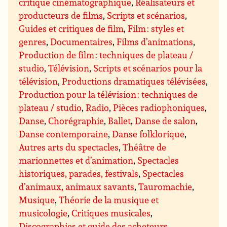
critique cinématographique
,
Réalisateurs et
producteurs de films
,
Scripts et scénarios
,
Guides et critiques de film
,
Film : styles et
genres
,
Documentaires
,
Films d’animations
,
Production de film : techniques de plateau /
studio
,
Télévision
,
Scripts et scénarios pour la
télévision
,
Productions dramatiques télévisées
,
Production pour la télévision : techniques de
plateau / studio
,
Radio
,
Pièces radiophoniques
,
Danse
,
Chorégraphie
,
Ballet
,
Danse de salon
,
Danse contemporaine
,
Danse folklorique
,
Autres arts du spectacles
,
Théâtre de
marionnettes et d’animation
,
Spectacles
historiques, parades, festivals
,
Spectacles
d’animaux, animaux savants
,
Tauromachie
,
Musique
,
Théorie de la musique et
musicologie
,
Critiques musicales
,
Discographies et guide des acheteurs
,