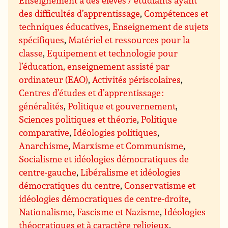
Enseignement à des élèves / étudiants ayant
des difficultés d’apprentissage
,
Compétences et
techniques éducatives
,
Enseignement de sujets
spécifiques
,
Matériel et ressources pour la
classe
,
Equipement et technologie pour
l’éducation, enseignement assisté par
ordinateur (EAO)
,
Activités périscolaires
,
Centres d’études et d’apprentissage :
généralités
,
Politique et gouvernement
,
Sciences politiques et théorie
,
Politique
comparative
,
Idéologies politiques
,
Anarchisme
,
Marxisme et Communisme
,
Socialisme et idéologies démocratiques de
centre-gauche
,
Libéralisme et idéologies
démocratiques du centre
,
Conservatisme et
idéologies démocratiques de centre-droite
,
Nationalisme
,
Fascisme et Nazisme
,
Idéologies
théocratiques et à caractère religieux
,