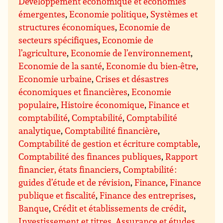
Développement économique et économies
émergentes
,
Economie politique
,
Systèmes et
structures économiques
,
Economie de
secteurs spécifiques
,
Economie de
l’agriculture
,
Economie de l’environnement
,
Economie de la santé
,
Economie du bien-être
,
Economie urbaine
,
Crises et désastres
économiques et financières
,
Economie
populaire
,
Histoire économique
,
Finance et
comptabilité
,
Comptabilité
,
Comptabilité
analytique
,
Comptabilité financière
,
Comptabilité de gestion et écriture comptable
,
Comptabilité des finances publiques
,
Rapport
financier, états financiers
,
Comptabilité :
guides d’étude et de révision
,
Finance
,
Finance
publique et fiscalité
,
Finance des entreprises
,
Banque
,
Crédit et établissements de crédit
,
Investissement et titres
,
Assurance et études