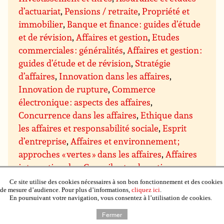
d’actuariat
,
Pensions / retraite
,
Propriété et
immobilier
,
Banque et finance : guides d’étude
et de révision
,
Affaires et gestion
,
Etudes
commerciales : généralités
,
Affaires et gestion :
guides d’étude et de révision
,
Stratégie
d’affaires
,
Innovation dans les affaires
,
Innovation de rupture
,
Commerce
électronique : aspects des affaires
,
Concurrence dans les affaires
,
Ethique dans
les affaires et responsabilité sociale
,
Esprit
d’entreprise
,
Affaires et environnement ;
approches « vertes » dans les affaires
,
Affaires
internationales
,
Conseils et subventions pour
les entreprises
,
Gestion et techniques de
Ce site utilise des cookies nécessaires à son bon fonctionnement et des cookies
de mesure d’audience. Pour plus d’informations,
cliquez ici
.
gestion
,
Gestion : direction et motivation
,
En poursuivant votre navigation, vous consentez à l’utilisation de cookies.
Gestion des prises de décision
,
Gestion du
Fermer
savoir
,
Gestion des projets
,
Assurance qualité