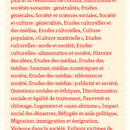
paix et la résolution de conflits
,
Institutions et
sociétés savantes : généralités
,
Etudes
générales
,
Société et sciences sociales
,
Société
et culture : généralités
,
Etudes culturelles et
des médias
,
Etudes culturelles
,
Culture
populaire
,
« Culture matérielle »
,
Etudes
culturelles : mode et société
,
Etudes
culturelles : alimentation et société
,
Histoire
des idées
,
Etudes des médias
,
Etudes des
médias : Internet, médias numériques et
société
,
Etudes des médias : télévision et
société
,
Etudes des médias : publicité et société
,
Questions sociales et éthiques
,
Discrimination
sociale et égalité de traitement
,
Pauvreté et
chômage
,
Logement et « sans-abrisme »
,
Impact
social des désastres
,
Réfugiés et asile politique
,
Migration, immigration et émigration
,
Violence dans la société
,
Enfants victimes de