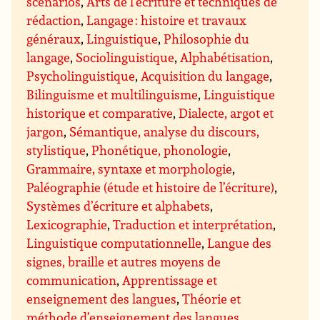
scénarios
,
Arts de l’écriture et techniques de
rédaction
,
Langage : histoire et travaux
généraux
,
Linguistique
,
Philosophie du
langage
,
Sociolinguistique
,
Alphabétisation
,
Psycholinguistique
,
Acquisition du langage
,
Bilinguisme et multilinguisme
,
Linguistique
historique et comparative
,
Dialecte, argot et
jargon
,
Sémantique, analyse du discours,
stylistique
,
Phonétique, phonologie
,
Grammaire, syntaxe et morphologie
,
Paléographie (étude et histoire de l’écriture)
,
Systèmes d’écriture et alphabets
,
Lexicographie
,
Traduction et interprétation
,
Linguistique computationnelle
,
Langue des
signes, braille et autres moyens de
communication
,
Apprentissage et
enseignement des langues
,
Théorie et
méthode d’enseignement des langues
,