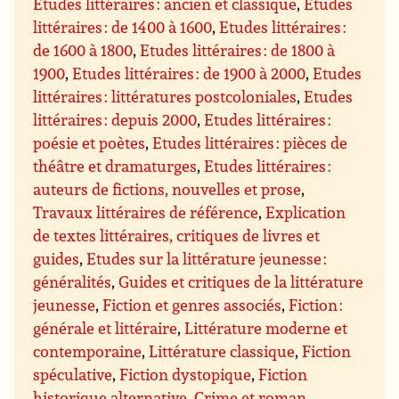
Etudes littéraires : ancien et classique
,
Etudes
littéraires : de 1400 à 1600
,
Etudes littéraires :
de 1600 à 1800
,
Etudes littéraires : de 1800 à
1900
,
Etudes littéraires : de 1900 à 2000
,
Etudes
littéraires : littératures postcoloniales
,
Etudes
littéraires : depuis 2000
,
Etudes littéraires :
poésie et poètes
,
Etudes littéraires : pièces de
théâtre et dramaturges
,
Etudes littéraires :
auteurs de fictions, nouvelles et prose
,
Travaux littéraires de référence
,
Explication
de textes littéraires, critiques de livres et
guides
,
Etudes sur la littérature jeunesse :
généralités
,
Guides et critiques de la littérature
jeunesse
,
Fiction et genres associés
,
Fiction :
générale et littéraire
,
Littérature moderne et
contemporaine
,
Littérature classique
,
Fiction
spéculative
,
Fiction dystopique
,
Fiction
historique alternative
,
Crime et roman