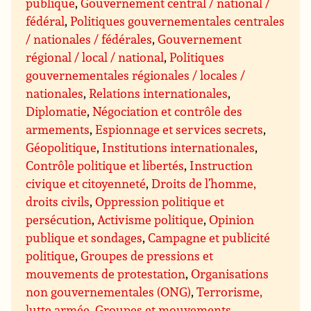
publique
,
Gouvernement central / national /
fédéral
,
Politiques gouvernementales centrales
/ nationales / fédérales
,
Gouvernement
régional / local / national
,
Politiques
gouvernementales régionales / locales /
nationales
,
Relations internationales
,
Diplomatie
,
Négociation et contrôle des
armements
,
Espionnage et services secrets
,
Géopolitique
,
Institutions internationales
,
Contrôle politique et libertés
,
Instruction
civique et citoyenneté
,
Droits de l’homme,
droits civils
,
Oppression politique et
persécution
,
Activisme politique
,
Opinion
publique et sondages
,
Campagne et publicité
politique
,
Groupes de pressions et
mouvements de protestation
,
Organisations
non gouvernementales (ONG)
,
Terrorisme,
lutte armée
,
Groupes et mouvements