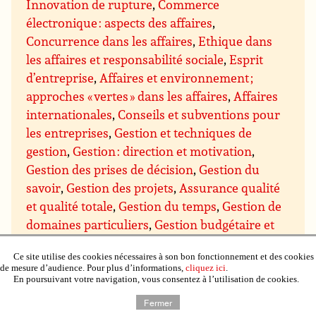
Innovation de rupture
,
Commerce
électronique : aspects des affaires
,
Concurrence dans les affaires
,
Ethique dans
les affaires et responsabilité sociale
,
Esprit
d’entreprise
,
Affaires et environnement ;
approches « vertes » dans les affaires
,
Affaires
internationales
,
Conseils et subventions pour
les entreprises
,
Gestion et techniques de
gestion
,
Gestion : direction et motivation
,
Gestion des prises de décision
,
Gestion du
savoir
,
Gestion des projets
,
Assurance qualité
et qualité totale
,
Gestion du temps
,
Gestion de
domaines particuliers
,
Gestion budgétaire et
financière
,
Gestion du personnel et des
Ce site utilise des cookies nécessaires à son bon fonctionnement et des cookies
ressources humaines
,
Gestion de l’immobilier,
de mesure d’audience. Pour plus d’informations,
cliquez ici
.
de la propriété et du matériel
,
Gestion de la
En poursuivant votre navigation, vous consentez à l’utilisation de cookies.
production et du contrôle qualité
,
Gestion de
Fermer