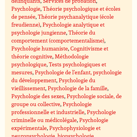
délinquants
,
Services de probation
,
Psychologie
,
Théorie psychologique et écoles
de pensée
,
Théorie psychanalytique (école
freudienne)
,
Psychologie analytique et
psychologie jungienne
,
Théorie du
comportement (comportementalisme)
,
Psychologie humaniste
,
Cognitivisme et
théorie cognitive
,
Méthodologie
psychologique
,
Tests psychologiques et
mesures
,
Psychologie de l’enfant, psychologie
du développement
,
Psychologie du
vieillissement
,
Psychologie de la famille
,
Psychologie des sexes
,
Psychologie sociale, de
groupe ou collective
,
Psychologie
professionnelle et industrielle
,
Psychologie
criminelle ou médicolégale
,
Psychologie
expérimentale
,
Psychophysiologie et
neuropsychologie, biopsychologie
,