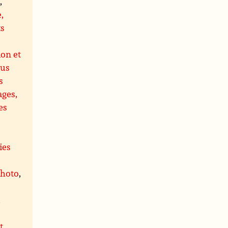
s
,
,
ts
ion et
us
s
ages,
es
ies
photo
,
,
t