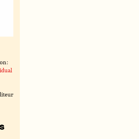
on :
idual
iteur
s