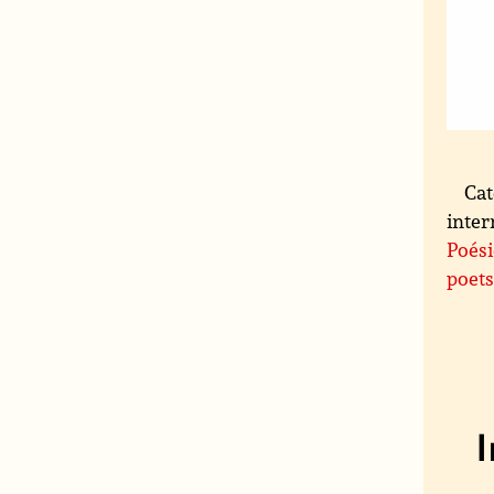
Cat
inter
Poési
poet