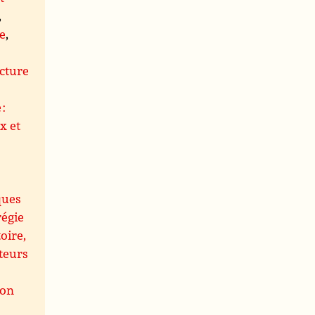
,
le
,
s
cture
 :
x et
ques
régie
oire,
teurs
ion