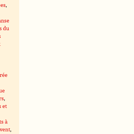
ées
,
anse
s du
s
x
rée
ue
rs
,
s et
s à
 vent
,