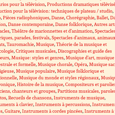
rios pour la télévision
,
Productions dramatiques télévis
ction pour la télévision : techniques de plateau / studio
,
o
,
Pièces radiophoniques
,
Danse
,
Chorégraphie
,
Ballet
,
D
lon
,
Danse contemporaine
,
Danse folklorique
,
Autres art
acles
,
Théâtre de marionnettes et d’animation
,
Spectacle
riques, parades, festivals
,
Spectacles d’animaux, animau
nts
,
Tauromachie
,
Musique
,
Théorie de la musique et
cologie
,
Critiques musicales
,
Discographies et guide des
teurs
,
Musique : styles et genres
,
Musique d’art, musique
strale et formelle
,
Musique chorale
,
Opéra
,
Musique sac
ligieuse
,
Musique populaire
,
Musique folklorique et
tionnelle
,
Musique du monde et styles régionaux
,
Musiq
ronique
,
Histoire de la musique
,
Compositeurs et parolie
iens, chanteurs et groupes
,
Partitions musicales, parole
ttos
,
Recueils de chansons
,
Instruments de musique
,
uments à clavier
,
Instruments à percussions
,
Instrument
es
,
Guitare
,
Instruments à cordes pincées
,
Instruments à