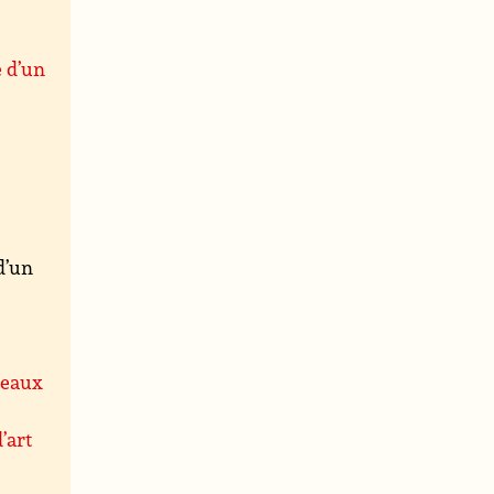
e d’un
d’un
leaux
’art