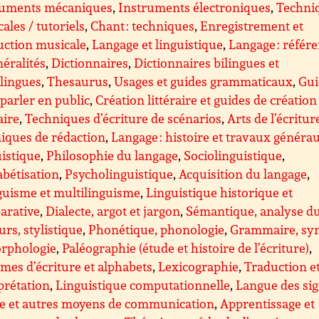
ruments mécaniques
,
Instruments électroniques
,
Techni
ales / tutoriels
,
Chant : techniques
,
Enregistrement et
uction musicale
,
Langage et linguistique
,
Langage : référ
néralités
,
Dictionnaires
,
Dictionnaires bilingues et
lingues
,
Thesaurus
,
Usages et guides grammaticaux
,
Gui
parler en public
,
Création littéraire et guides de création
aire
,
Techniques d’écriture de scénarios
,
Arts de l’écritur
iques de rédaction
,
Langage : histoire et travaux généra
istique
,
Philosophie du langage
,
Sociolinguistique
,
bétisation
,
Psycholinguistique
,
Acquisition du langage
,
guisme et multilinguisme
,
Linguistique historique et
arative
,
Dialecte, argot et jargon
,
Sémantique, analyse d
urs, stylistique
,
Phonétique, phonologie
,
Grammaire, sy
orphologie
,
Paléographie (étude et histoire de l’écriture)
,
mes d’écriture et alphabets
,
Lexicographie
,
Traduction e
prétation
,
Linguistique computationnelle
,
Langue des sig
le et autres moyens de communication
,
Apprentissage et