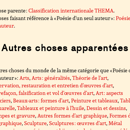
se parente :
Classification internationale THEMA
.
ses faisant référence à « Poésie d’un seul auteur » :
Poési
auteur
.
Autres choses apparentées
res choses du monde de la même catégorie que « Poésie 
auteur » :
Arts
,
Arts : généralités
,
Théorie de l’art
,
rvation, restauration et entretien d’œuvres d’art
,
efaçon, falsification et vol d’œuvres d’art
,
Art : aspects
ciers
,
Beaux-arts : formes d’art
,
Peinture et tableaux
,
Tab
uarelle
,
Tableaux et peinture à l’huile
,
Dessin et dessins
,
mpes et gravure
,
Autres formes d’art graphique
,
Formes d
graphique
,
Sculpture
,
Sculptures : œuvres d’art
,
Métal