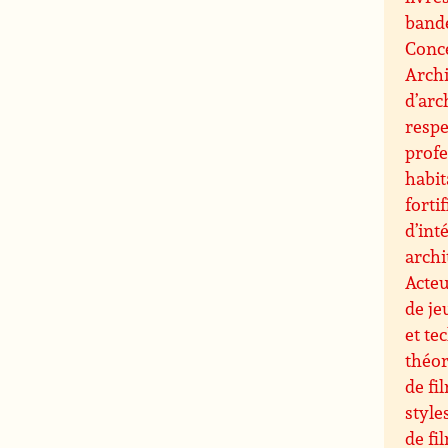
band
Conce
Archi
d’arc
resp
profe
habit
forti
d’int
archi
Acteu
de je
et te
théor
de fi
style
de fi