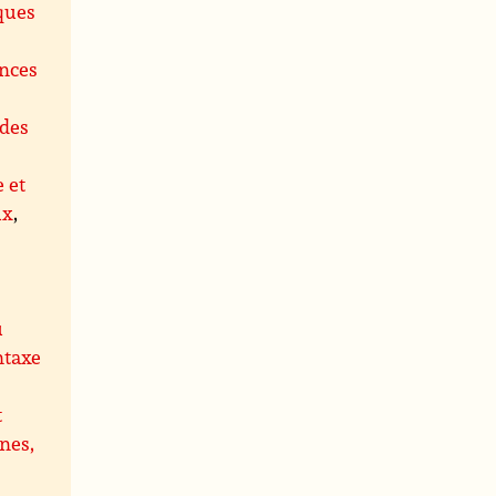
ques
ences
des
e et
ux
,
u
ntaxe
t
nes,