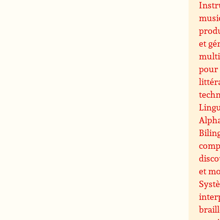
Inst
music
prod
et gé
multi
pour 
littér
techn
Lingu
Alpha
Bilin
comp
disco
et m
Systè
inter
brail