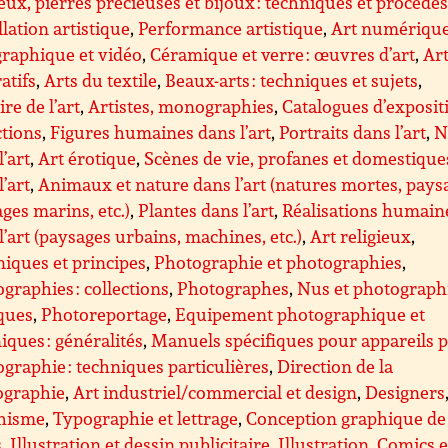
eux, pierres précieuses et bijoux : techniques et procédé
llation artistique
,
Performance artistique
,
Art numérique
raphique et vidéo
,
Céramique et verre : œuvres d’art
,
Ar
atifs
,
Arts du textile
,
Beaux-arts : techniques et sujets
,
ire de l’art
,
Artistes, monographies
,
Catalogues d’exposit
ctions
,
Figures humaines dans l’art
,
Portraits dans l’art
,
N
l’art
,
Art érotique
,
Scènes de vie, profanes et domestique
l’art
,
Animaux et nature dans l’art (natures mortes, pays
ges marins, etc.)
,
Plantes dans l’art
,
Réalisations humain
l’art (paysages urbains, machines, etc.)
,
Art religieux
,
iques et principes
,
Photographie et photographies
,
graphies : collections
,
Photographes
,
Nus et photograph
ques
,
Photoreportage
,
Equipement photographique et
iques : généralités
,
Manuels spécifiques pour appareils 
graphie : techniques particulières
,
Direction de la
ographie
,
Art industriel/commercial et design
,
Designers
hisme
,
Typographie et lettrage
,
Conception graphique de
s
,
Illustration et dessin publicitaire
,
Illustration
,
Comics e