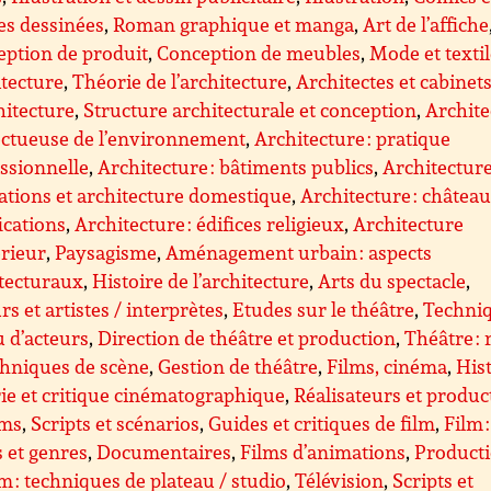
es dessinées
,
Roman graphique et manga
,
Art de l’affiche
ption de produit
,
Conception de meubles
,
Mode et texti
tecture
,
Théorie de l’architecture
,
Architectes et cabinet
hitecture
,
Structure architecturale et conception
,
Archite
ectueuse de l’environnement
,
Architecture : pratique
ssionnelle
,
Architecture : bâtiments publics
,
Architecture
ations et architecture domestique
,
Architecture : château
fications
,
Architecture : édifices religieux
,
Architecture
érieur
,
Paysagisme
,
Aménagement urbain : aspects
tecturaux
,
Histoire de l’architecture
,
Arts du spectacle
,
rs et artistes / interprètes
,
Etudes sur le théâtre
,
Techni
u d’acteurs
,
Direction de théâtre et production
,
Théâtre : 
chniques de scène
,
Gestion de théâtre
,
Films, cinéma
,
Hist
ie et critique cinématographique
,
Réalisateurs et produc
lms
,
Scripts et scénarios
,
Guides et critiques de film
,
Film :
s et genres
,
Documentaires
,
Films d’animations
,
Product
lm : techniques de plateau / studio
,
Télévision
,
Scripts et