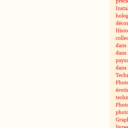
préci
Insta
holog
décor
Histo
colle
dans 
dans 
paysa
dans 
Techn
Photo
éroti
techn
Photo
phot
Grap
livre