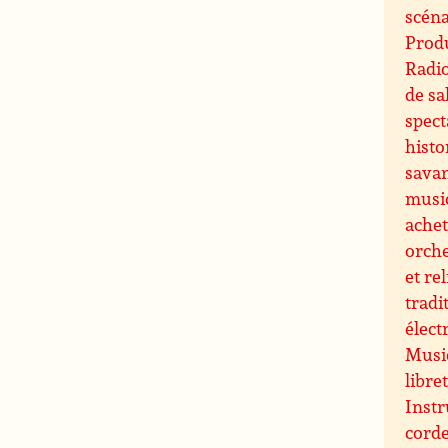
scéna
Produ
Radi
de sa
spect
histo
sava
musi
ache
orche
et re
tradi
élect
Music
libre
Instr
cord