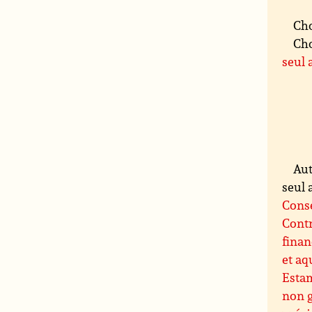
Cho
Cho
seul 
Aut
seul 
Conse
Contr
finan
et aq
Esta
non 