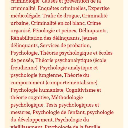
criminologie
,
Causes et prévention de la
criminalité
,
Enquêtes criminelles
,
Expertise
médicolégale
,
Trafic de drogue
,
Criminalité
urbaine
,
Criminalité en col blanc
,
Crime
organisé
,
Pénologie et peines
,
Délinquants
,
Réhabilitation des délinquants
,
Jeunes
délinquants
,
Services de probation
,
Psychologie
,
Théorie psychologique et écoles
de pensée
,
Théorie psychanalytique (école
freudienne)
,
Psychologie analytique et
psychologie jungienne
,
Théorie du
comportement (comportementalisme)
,
Psychologie humaniste
,
Cognitivisme et
théorie cognitive
,
Méthodologie
psychologique
,
Tests psychologiques et
mesures
,
Psychologie de l’enfant, psychologie
du développement
,
Psychologie du
vieillissement
,
Psychologie de la famille
,