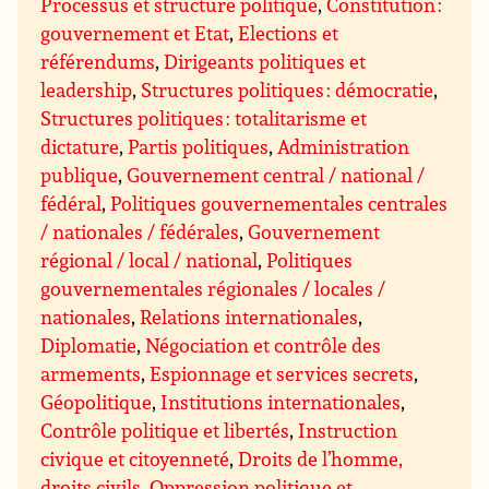
Processus et structure politique
,
Constitution :
gouvernement et Etat
,
Elections et
référendums
,
Dirigeants politiques et
leadership
,
Structures politiques : démocratie
,
Structures politiques : totalitarisme et
dictature
,
Partis politiques
,
Administration
publique
,
Gouvernement central / national /
fédéral
,
Politiques gouvernementales centrales
/ nationales / fédérales
,
Gouvernement
régional / local / national
,
Politiques
gouvernementales régionales / locales /
nationales
,
Relations internationales
,
Diplomatie
,
Négociation et contrôle des
armements
,
Espionnage et services secrets
,
Géopolitique
,
Institutions internationales
,
Contrôle politique et libertés
,
Instruction
civique et citoyenneté
,
Droits de l’homme,
droits civils
,
Oppression politique et