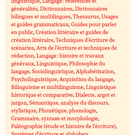
linguistique
,
Langage : références et
généralités
,
Dictionnaires
,
Dictionnaires
bilingues et multilingues
,
Thesaurus
,
Usages
et guides grammaticaux
,
Guides pour parler
en public
,
Création littéraire et guides de
création littéraire
,
Techniques d’écriture de
scénarios
,
Arts de l’écriture et techniques de
rédaction
,
Langage : histoire et travaux
généraux
,
Linguistique
,
Philosophie du
langage
,
Sociolinguistique
,
Alphabétisation
,
Psycholinguistique
,
Acquisition du langage
,
Bilinguisme et multilinguisme
,
Linguistique
historique et comparative
,
Dialecte, argot et
jargon
,
Sémantique, analyse du discours,
stylistique
,
Phonétique, phonologie
,
Grammaire, syntaxe et morphologie
,
Paléographie (étude et histoire de l’écriture)
,
Systèmes d’écriture et alphabets
,