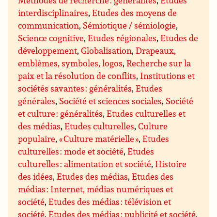
Méthodes de recherche : généralités
,
Études
interdisciplinaires
,
Etudes des moyens de
communication
,
Sémiotique / sémiologie
,
Science cognitive
,
Etudes régionales
,
Etudes de
développement
,
Globalisation
,
Drapeaux,
emblèmes, symboles, logos
,
Recherche sur la
paix et la résolution de conflits
,
Institutions et
sociétés savantes : généralités
,
Etudes
générales
,
Société et sciences sociales
,
Société
et culture : généralités
,
Etudes culturelles et
des médias
,
Etudes culturelles
,
Culture
populaire
,
« Culture matérielle »
,
Etudes
culturelles : mode et société
,
Etudes
culturelles : alimentation et société
,
Histoire
des idées
,
Etudes des médias
,
Etudes des
médias : Internet, médias numériques et
société
,
Etudes des médias : télévision et
société
,
Etudes des médias : publicité et société
,