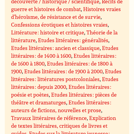
découverte / historique / scientifique
,
Récits de
guerre et histoires de combat
,
Histoires vraies
d’héroïsme, de résistance et de survie
,
Confessions érotiques et histoires vraies
,
Littérature : histoire et critique
,
Théorie de la
littérature
,
Etudes littéraires : généralités
,
Etudes littéraires : ancien et classique
,
Etudes
littéraires : de 1400 à 1600
,
Etudes littéraires :
de 1600 à 1800
,
Etudes littéraires : de 1800 à
1900
,
Etudes littéraires : de 1900 à 2000
,
Etudes
littéraires : littératures postcoloniales
,
Etudes
littéraires : depuis 2000
,
Etudes littéraires :
poésie et poètes
,
Etudes littéraires : pièces de
théâtre et dramaturges
,
Etudes littéraires :
auteurs de fictions, nouvelles et prose
,
Travaux littéraires de référence
,
Explication
de textes littéraires, critiques de livres et
guides
,
Etudes sur la littérature jeunesse :