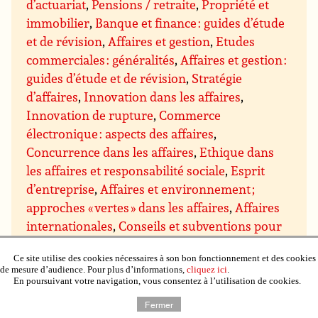
d’actuariat
,
Pensions / retraite
,
Propriété et
immobilier
,
Banque et finance : guides d’étude
et de révision
,
Affaires et gestion
,
Etudes
commerciales : généralités
,
Affaires et gestion :
guides d’étude et de révision
,
Stratégie
d’affaires
,
Innovation dans les affaires
,
Innovation de rupture
,
Commerce
électronique : aspects des affaires
,
Concurrence dans les affaires
,
Ethique dans
les affaires et responsabilité sociale
,
Esprit
d’entreprise
,
Affaires et environnement ;
approches « vertes » dans les affaires
,
Affaires
internationales
,
Conseils et subventions pour
les entreprises
,
Gestion et techniques de
Ce site utilise des cookies nécessaires à son bon fonctionnement et des cookies
gestion
,
Gestion : direction et motivation
,
de mesure d’audience. Pour plus d’informations,
cliquez ici
.
Gestion des prises de décision
,
Gestion du
En poursuivant votre navigation, vous consentez à l’utilisation de cookies.
savoir
,
Gestion des projets
,
Assurance qualité
Fermer