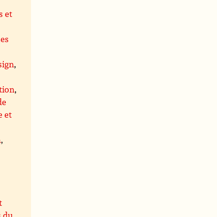
 et
ues
,
sign
,
tion
,
de
 et
n
,
t
s du