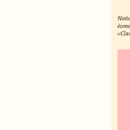
Notic
écono
« Cla