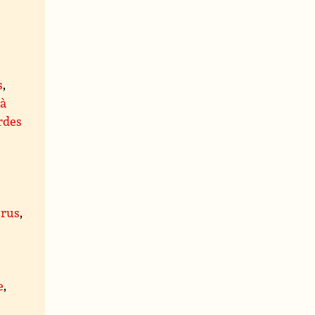
s
,
 à
rdes
rus
,
,
e
,