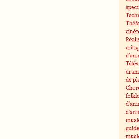
spect
Techn
Théât
ciné
Réali
criti
d’an
Télév
drama
de pl
Chor
folkl
d’an
d’an
musi
guide
musiq