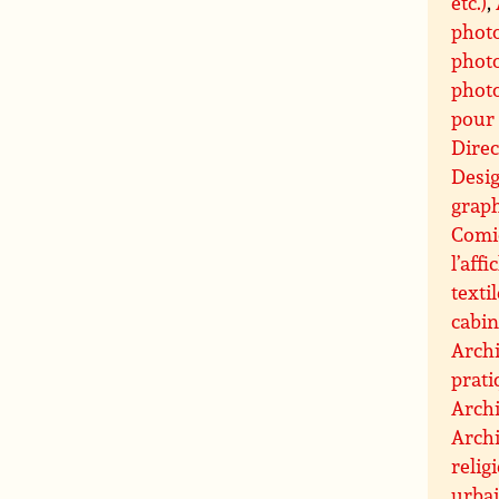
etc.)
,
phot
photo
photo
pour 
Direc
Desi
graph
Comic
l’affi
texti
cabin
Archi
prati
Archi
Archi
relig
urbai