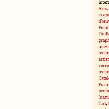
inter
Arts
,
et en
d’œuv
Peint
l’huil
grap
œuvre
techn
artis
verre
techn
Catal
Portr
profa
(natu
l’art
,