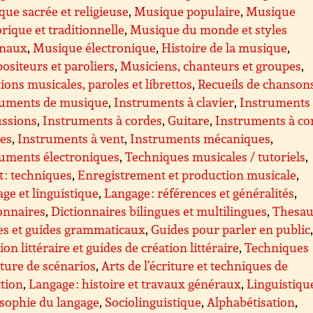
ue sacrée et religieuse
,
Musique populaire
,
Musique
orique et traditionnelle
,
Musique du monde et styles
onaux
,
Musique électronique
,
Histoire de la musique
,
siteurs et paroliers
,
Musiciens, chanteurs et groupes
,
tions musicales, paroles et librettos
,
Recueils de chanson
ruments de musique
,
Instruments à clavier
,
Instruments
ussions
,
Instruments à cordes
,
Guitare
,
Instruments à co
ées
,
Instruments à vent
,
Instruments mécaniques
,
ruments électroniques
,
Techniques musicales / tutoriels
,
 : techniques
,
Enregistrement et production musicale
,
ge et linguistique
,
Langage : références et généralités
,
onnaires
,
Dictionnaires bilingues et multilingues
,
Thesau
es et guides grammaticaux
,
Guides pour parler en public
ion littéraire et guides de création littéraire
,
Techniques
iture de scénarios
,
Arts de l’écriture et techniques de
tion
,
Langage : histoire et travaux généraux
,
Linguistiqu
sophie du langage
,
Sociolinguistique
,
Alphabétisation
,