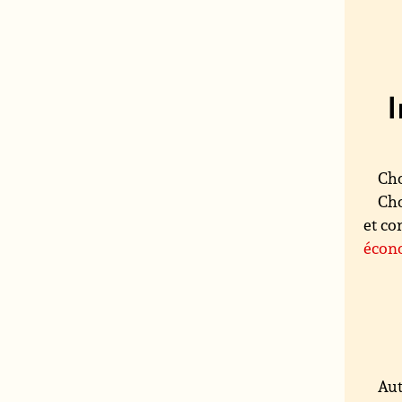
Cho
Cho
et co
écono
Aut