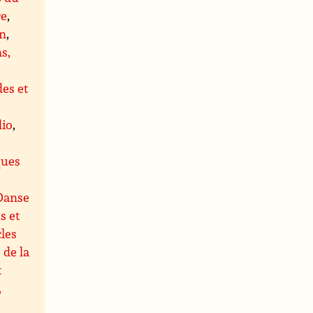
re
,
on
,
s,
es et
dio
,
s
ques
Danse
s et
les
 de la
t
,