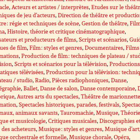
acle
,
Acteurs et artistes / interprètes
,
Etudes sur le théât
iques de jeu d’acteurs
,
Direction de théâtre et producti
re : régie et techniques de scène
,
Gestion de théâtre
,
Film
ma
,
Histoire, théorie et critique cinématographique
,
sateurs et producteurs de films
,
Scripts et scénarios
,
Guid
ques de film
,
Film : styles et genres
,
Documentaires
,
Films
imations
,
Production de film : techniques de plateau / stu
ision
,
Scripts et scénarios pour la télévision
,
Production
tiques télévisées
,
Production pour la télévision : techni
ateau / studio
,
Radio
,
Pièces radiophoniques
,
Danse
,
égraphie
,
Ballet
,
Danse de salon
,
Danse contemporaine
,
orique
,
Autres arts du spectacles
,
Théâtre de marionnette
imation
,
Spectacles historiques, parades, festivals
,
Spectac
imaux, animaux savants
,
Tauromachie
,
Musique
,
Théorie
que et musicologie
,
Critiques musicales
,
Discographies e
 des acheteurs
,
Musique : styles et genres
,
Musique d’art
ue orchestrale et formelle
,
Musique chorale
,
Opéra
,