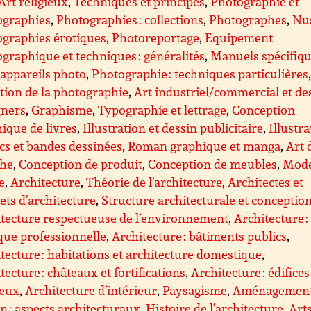
Art religieux
,
Techniques et principes
,
Photographie et
ographies
,
Photographies : collections
,
Photographes
,
Nus
graphies érotiques
,
Photoreportage
,
Equipement
graphique et techniques : généralités
,
Manuels spécifiq
appareils photo
,
Photographie : techniques particulières
tion de la photographie
,
Art industriel/commercial et de
gners
,
Graphisme
,
Typographie et lettrage
,
Conception
ique de livres
,
Illustration et dessin publicitaire
,
Illustra
s et bandes dessinées
,
Roman graphique et manga
,
Art 
che
,
Conception de produit
,
Conception de meubles
,
Mode
le
,
Architecture
,
Théorie de l’architecture
,
Architectes et
ets d’architecture
,
Structure architecturale et conceptio
tecture respectueuse de l’environnement
,
Architecture :
que professionnelle
,
Architecture : bâtiments publics
,
tecture : habitations et architecture domestique
,
tecture : châteaux et fortifications
,
Architecture : édifices
ieux
,
Architecture d’intérieur
,
Paysagisme
,
Aménagemen
n : aspects architecturaux
,
Histoire de l’architecture
,
Art