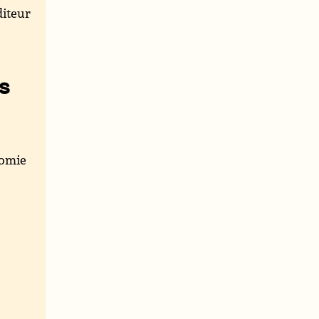
iteur
s
nomie