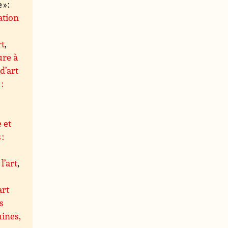
» :
ation
rt
,
ure à
d’art
:
 et
 :
l’art
,
art
s
hines,