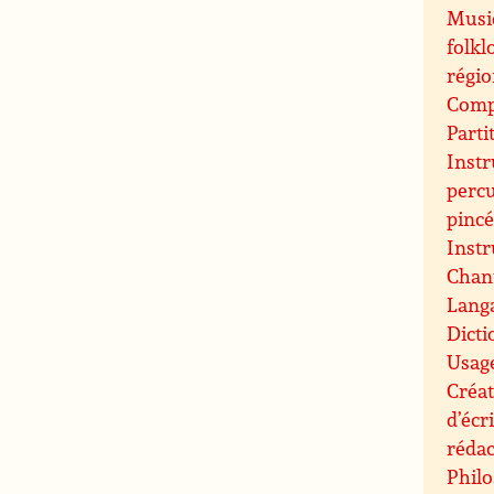
Musiq
folkl
régi
Compo
Parti
Inst
perc
pinc
Inst
Chant
Langa
Dicti
Usag
Créat
d’écr
rédac
Philo