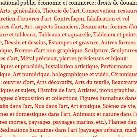
national public, économie et commerce : droits de douane 
Arts : généralités
,
Théorie de l’art
,
Conservation, restaur
tretien d’œuvres d’art
,
Contrefaçon, falsification et vol
res d’art
,
Art : aspects financiers
,
Beaux-arts : formes d’a
ure et tableaux
,
Tableaux et aquarelle
,
Tableaux et peint
e
,
Dessin et dessins
,
Estampes et gravure
,
Autres formes 
hique
,
Formes d’art non graphique
,
Sculpture
,
Sculptures 
s d’art
,
Métal précieux, pierres précieuses et bijoux :
iques et procédés
,
Installation artistique
,
Performance
tique
,
Art numérique, holographique et vidéo
,
Céramique
 : œuvres d’art
,
Arts décoratifs
,
Arts du textile
,
Beaux-arts
iques et sujets
,
Histoire de l’art
,
Artistes, monographies
,
ogues d’exposition et collections
,
Figures humaines dans 
aits dans l’art
,
Nus dans l’art
,
Art érotique
,
Scènes de vie,
nes et domestiques dans l’art
,
Animaux et nature dans l’
res mortes, paysages, paysages marins, etc.)
,
Plantes dan
Réalisations humaines dans l’art (paysages urbains, mac