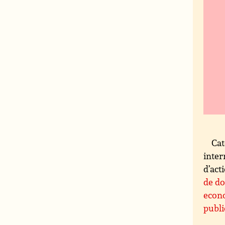
Cat
inter
d’act
de d
econo
publi