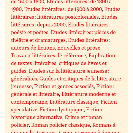
de 1600 à 1800
,
Etudes littéraires : de 1800 à
1900
,
Etudes littéraires : de 1900 à 2000
,
Etudes
littéraires : littératures postcoloniales
,
Etudes
littéraires : depuis 2000
,
Etudes littéraires :
poésie et poètes
,
Etudes littéraires : pièces de
théâtre et dramaturges
,
Etudes littéraires :
auteurs de fictions, nouvelles et prose
,
Travaux littéraires de référence
,
Explication
de textes littéraires, critiques de livres et
guides
,
Etudes sur la littérature jeunesse :
généralités
,
Guides et critiques de la littérature
jeunesse
,
Fiction et genres associés
,
Fiction :
générale et littéraire
,
Littérature moderne et
contemporaine
,
Littérature classique
,
Fiction
spéculative
,
Fiction dystopique
,
Fiction
historique alternative
,
Crime et roman
policier
,
Roman policier classique
,
Romans à
énigme historiques
,
Crime et roman à énigme :