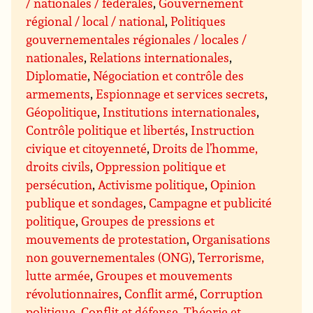
/ nationales / fédérales
,
Gouvernement
régional / local / national
,
Politiques
gouvernementales régionales / locales /
nationales
,
Relations internationales
,
Diplomatie
,
Négociation et contrôle des
armements
,
Espionnage et services secrets
,
Géopolitique
,
Institutions internationales
,
Contrôle politique et libertés
,
Instruction
civique et citoyenneté
,
Droits de l’homme,
droits civils
,
Oppression politique et
persécution
,
Activisme politique
,
Opinion
publique et sondages
,
Campagne et publicité
politique
,
Groupes de pressions et
mouvements de protestation
,
Organisations
non gouvernementales (ONG)
,
Terrorisme,
lutte armée
,
Groupes et mouvements
révolutionnaires
,
Conflit armé
,
Corruption
politique
,
Conflit et défense
,
Théorie et