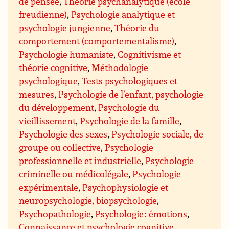
de pensée
,
Théorie psychanalytique (école
freudienne)
,
Psychologie analytique et
psychologie jungienne
,
Théorie du
comportement (comportementalisme)
,
Psychologie humaniste
,
Cognitivisme et
théorie cognitive
,
Méthodologie
psychologique
,
Tests psychologiques et
mesures
,
Psychologie de l’enfant, psychologie
du développement
,
Psychologie du
vieillissement
,
Psychologie de la famille
,
Psychologie des sexes
,
Psychologie sociale, de
groupe ou collective
,
Psychologie
professionnelle et industrielle
,
Psychologie
criminelle ou médicolégale
,
Psychologie
expérimentale
,
Psychophysiologie et
neuropsychologie, biopsychologie
,
Psychopathologie
,
Psychologie : émotions
,
Connaissance et psychologie cognitive
,