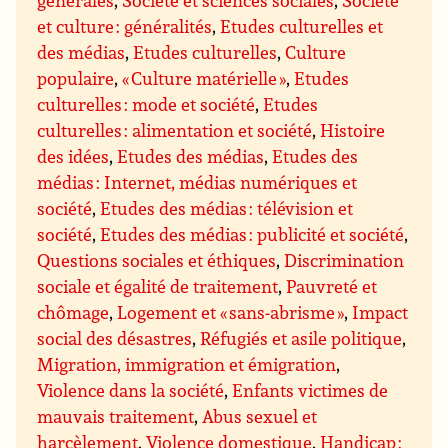
générales
,
Société et sciences sociales
,
Société
et culture : généralités
,
Etudes culturelles et
des médias
,
Etudes culturelles
,
Culture
populaire
,
« Culture matérielle »
,
Etudes
culturelles : mode et société
,
Etudes
culturelles : alimentation et société
,
Histoire
des idées
,
Etudes des médias
,
Etudes des
médias : Internet, médias numériques et
société
,
Etudes des médias : télévision et
société
,
Etudes des médias : publicité et société
,
Questions sociales et éthiques
,
Discrimination
sociale et égalité de traitement
,
Pauvreté et
chômage
,
Logement et « sans-abrisme »
,
Impact
social des désastres
,
Réfugiés et asile politique
,
Migration, immigration et émigration
,
Violence dans la société
,
Enfants victimes de
mauvais traitement
,
Abus sexuel et
harcèlement
,
Violence domestique
,
Handicap :