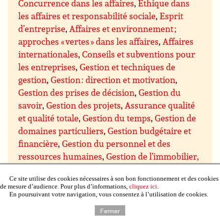
Concurrence dans les affaires
,
Ethique dans
les affaires et responsabilité sociale
,
Esprit
d’entreprise
,
Affaires et environnement ;
approches « vertes » dans les affaires
,
Affaires
internationales
,
Conseils et subventions pour
les entreprises
,
Gestion et techniques de
gestion
,
Gestion : direction et motivation
,
Gestion des prises de décision
,
Gestion du
savoir
,
Gestion des projets
,
Assurance qualité
et qualité totale
,
Gestion du temps
,
Gestion de
domaines particuliers
,
Gestion budgétaire et
financière
,
Gestion du personnel et des
ressources humaines
,
Gestion de l’immobilier,
de la propriété et du matériel
,
Gestion de la
Ce site utilise des cookies nécessaires à son bon fonctionnement et des cookies
production et du contrôle qualité
,
Gestion de
de mesure d’audience. Pour plus d’informations,
cliquez ici
.
recherche et développement (R & D)
,
Gestion
En poursuivant votre navigation, vous consentez à l’utilisation de cookies.
des ventes et marketing
,
Gestion des achats et
Fermer