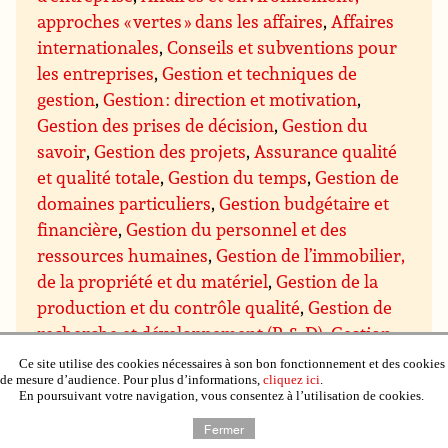
approches « vertes » dans les affaires
,
Affaires
internationales
,
Conseils et subventions pour
les entreprises
,
Gestion et techniques de
gestion
,
Gestion : direction et motivation
,
Gestion des prises de décision
,
Gestion du
savoir
,
Gestion des projets
,
Assurance qualité
et qualité totale
,
Gestion du temps
,
Gestion de
domaines particuliers
,
Gestion budgétaire et
financière
,
Gestion du personnel et des
ressources humaines
,
Gestion de l’immobilier,
de la propriété et du matériel
,
Gestion de la
production et du contrôle qualité
,
Gestion de
recherche et développement (R & D)
,
Gestion
des ventes et marketing
,
Gestion des achats et
Ce site utilise des cookies nécessaires à son bon fonctionnement et des cookies
de mesure d’audience. Pour plus d’informations,
cliquez ici
.
des approvisionnements
,
Gestion de la
En poursuivant votre navigation, vous consentez à l’utilisation de cookies.
distribution et de la logistique
,
Négociation
Fermer
commerciale
,
Communication et présentation