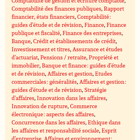
Comptabilité de gestion et écriture comptable
,
Comptabilité des finances publiques
,
Rapport
financier, états financiers
,
Comptabilité :
guides d’étude et de révision
,
Finance
,
Finance
publique et fiscalité
,
Finance des entreprises
,
Banque
,
Crédit et établissements de crédit
,
Investissement et titres
,
Assurance et études
d’actuariat
,
Pensions / retraite
,
Propriété et
immobilier
,
Banque et finance : guides d’étude
et de révision
,
Affaires et gestion
,
Etudes
commerciales : généralités
,
Affaires et gestion :
guides d’étude et de révision
,
Stratégie
d’affaires
,
Innovation dans les affaires
,
Innovation de rupture
,
Commerce
électronique : aspects des affaires
,
Concurrence dans les affaires
,
Ethique dans
les affaires et responsabilité sociale
,
Esprit
d’entreprise
,
Affaires et environnement ;