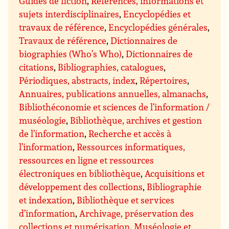
Guides de fiction
,
Références, informations et
sujets interdisciplinaires
,
Encyclopédies et
travaux de référence
,
Encyclopédies générales
,
Travaux de référence
,
Dictionnaires de
biographies (Who’s Who)
,
Dictionnaires de
citations
,
Bibliographies, catalogues
,
Périodiques, abstracts, index
,
Répertoires
,
Annuaires, publications annuelles, almanachs
,
Bibliothéconomie et sciences de l’information /
muséologie
,
Bibliothèque, archives et gestion
de l’information
,
Recherche et accès à
l’information
,
Ressources informatiques,
ressources en ligne et ressources
électroniques en bibliothèque
,
Acquisitions et
développement des collections
,
Bibliographie
et indexation
,
Bibliothèque et services
d’information
,
Archivage, préservation des
collections et numérisation
,
Muséologie et