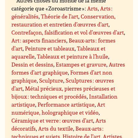
Autres choses du monde de la même
catégorie que « Zoroastrisme » :
Arts
,
Arts :
généralités
,
Théorie de l’art
,
Conservation,
restauration et entretien d’œuvres d’art
,
Contrefaçon, falsification et vol d’œuvres d’art
,
Art : aspects financiers
,
Beaux-arts : formes
d’art
,
Peinture et tableaux
,
Tableaux et
aquarelle
,
Tableaux et peinture à l’huile
,
Dessin et dessins
,
Estampes et gravure
,
Autres
formes d’art graphique
,
Formes d’art non
graphique
,
Sculpture
,
Sculptures : œuvres
d’art
,
Métal précieux, pierres précieuses et
bijoux : techniques et procédés
,
Installation
artistique
,
Performance artistique
,
Art
numérique, holographique et vidéo
,
Céramique et verre : œuvres d’art
,
Arts
décoratifs
,
Arts du textile
,
Beaux-arts :
techniques et sujets
,
Histoire de l’art
,
Artistes,