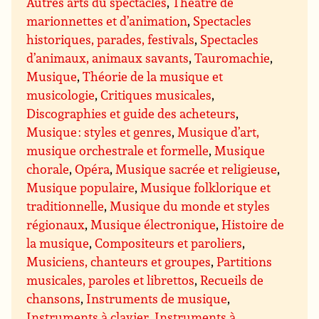
Autres arts du spectacles
,
Théâtre de
marionnettes et d’animation
,
Spectacles
historiques, parades, festivals
,
Spectacles
d’animaux, animaux savants
,
Tauromachie
,
Musique
,
Théorie de la musique et
musicologie
,
Critiques musicales
,
Discographies et guide des acheteurs
,
Musique : styles et genres
,
Musique d’art,
musique orchestrale et formelle
,
Musique
chorale
,
Opéra
,
Musique sacrée et religieuse
,
Musique populaire
,
Musique folklorique et
traditionnelle
,
Musique du monde et styles
régionaux
,
Musique électronique
,
Histoire de
la musique
,
Compositeurs et paroliers
,
Musiciens, chanteurs et groupes
,
Partitions
musicales, paroles et librettos
,
Recueils de
chansons
,
Instruments de musique
,
Instruments à clavier
,
Instruments à