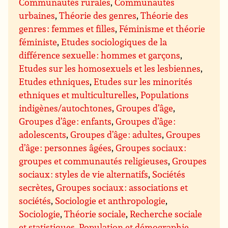
Communautés rurales
,
Communautés
urbaines
,
Théorie des genres
,
Théorie des
genres : femmes et filles
,
Féminisme et théorie
féministe
,
Etudes sociologiques de la
différence sexuelle : hommes et garçons
,
Etudes sur les homosexuels et les lesbiennes
,
Etudes ethniques
,
Etudes sur les minorités
ethniques et multiculturelles
,
Populations
indigènes/autochtones
,
Groupes d’âge
,
Groupes d’âge : enfants
,
Groupes d’âge :
adolescents
,
Groupes d’âge : adultes
,
Groupes
d’âge : personnes âgées
,
Groupes sociaux :
groupes et communautés religieuses
,
Groupes
sociaux : styles de vie alternatifs
,
Sociétés
secrètes
,
Groupes sociaux : associations et
sociétés
,
Sociologie et anthropologie
,
Sociologie
,
Théorie sociale
,
Recherche sociale
et statistiques
,
Population et démographie
,