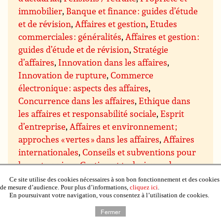
immobilier
,
Banque et finance : guides d’étude
et de révision
,
Affaires et gestion
,
Etudes
commerciales : généralités
,
Affaires et gestion :
guides d’étude et de révision
,
Stratégie
d’affaires
,
Innovation dans les affaires
,
Innovation de rupture
,
Commerce
électronique : aspects des affaires
,
Concurrence dans les affaires
,
Ethique dans
les affaires et responsabilité sociale
,
Esprit
d’entreprise
,
Affaires et environnement ;
approches « vertes » dans les affaires
,
Affaires
internationales
,
Conseils et subventions pour
les entreprises
,
Gestion et techniques de
gestion
,
Gestion : direction et motivation
,
Ce site utilise des cookies nécessaires à son bon fonctionnement et des cookies
de mesure d’audience. Pour plus d’informations,
cliquez ici
.
Gestion des prises de décision
,
Gestion du
En poursuivant votre navigation, vous consentez à l’utilisation de cookies.
savoir
,
Gestion des projets
,
Assurance qualité
Fermer
et qualité totale
,
Gestion du temps
,
Gestion de