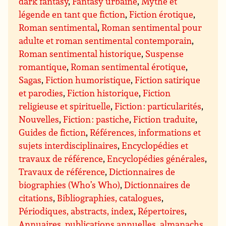
dark fantasy
,
Fantasy urbaine
,
Mythe et
légende en tant que fiction
,
Fiction érotique
,
Roman sentimental
,
Roman sentimental pour
adulte et roman sentimental contemporain
,
Roman sentimental historique
,
Suspense
romantique
,
Roman sentimental érotique
,
Sagas
,
Fiction humoristique
,
Fiction satirique
et parodies
,
Fiction historique
,
Fiction
religieuse et spirituelle
,
Fiction : particularités
,
Nouvelles
,
Fiction : pastiche
,
Fiction traduite
,
Guides de fiction
,
Références, informations et
sujets interdisciplinaires
,
Encyclopédies et
travaux de référence
,
Encyclopédies générales
,
Travaux de référence
,
Dictionnaires de
biographies (Who’s Who)
,
Dictionnaires de
citations
,
Bibliographies, catalogues
,
Périodiques, abstracts, index
,
Répertoires
,
Annuaires, publications annuelles, almanachs
,