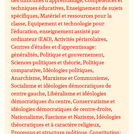
des difficultés d’apprentissage
,
Compétences et
techniques éducatives
,
Enseignement de sujets
spécifiques
,
Matériel et ressources pour la
classe
,
Equipement et technologie pour
l’éducation, enseignement assisté par
ordinateur (EAO)
,
Activités périscolaires
,
Centres d’études et d’apprentissage :
généralités
,
Politique et gouvernement
,
Sciences politiques et théorie
,
Politique
comparative
,
Idéologies politiques
,
Anarchisme
,
Marxisme et Communisme
,
Socialisme et idéologies démocratiques de
centre-gauche
,
Libéralisme et idéologies
démocratiques du centre
,
Conservatisme et
idéologies démocratiques de centre-droite
,
Nationalisme
,
Fascisme et Nazisme
,
Idéologies
théocratiques et à caractère religieux
,
Processus et structure politique
,
Constitution :