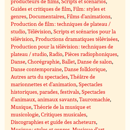
producteurs de films
,
Scripts et scénarios
,
Guides et critiques de film
,
Film : styles et
genres
,
Documentaires
,
Films d’animations
,
Production de film : techniques de plateau /
studio
,
Télévision
,
Scripts et scénarios pour la
télévision
,
Productions dramatiques télévisées
,
Production pour la télévision : techniques de
plateau / studio
,
Radio
,
Pièces radiophoniques
,
Danse
,
Chorégraphie
,
Ballet
,
Danse de salon
,
Danse contemporaine
,
Danse folklorique
,
Autres arts du spectacles
,
Théâtre de
marionnettes et d’animation
,
Spectacles
historiques, parades, festivals
,
Spectacles
d’animaux, animaux savants
,
Tauromachie
,
Musique
,
Théorie de la musique et
musicologie
,
Critiques musicales
,
Discographies et guide des acheteurs
,
Musique : styles et genres
,
Musique d’art,