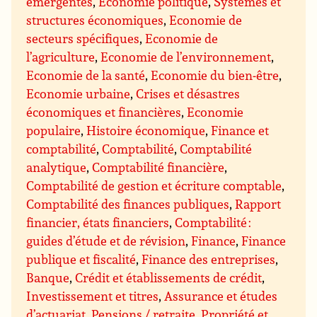
émergentes
,
Economie politique
,
Systèmes et
structures économiques
,
Economie de
secteurs spécifiques
,
Economie de
l’agriculture
,
Economie de l’environnement
,
Economie de la santé
,
Economie du bien-être
,
Economie urbaine
,
Crises et désastres
économiques et financières
,
Economie
populaire
,
Histoire économique
,
Finance et
comptabilité
,
Comptabilité
,
Comptabilité
analytique
,
Comptabilité financière
,
Comptabilité de gestion et écriture comptable
,
Comptabilité des finances publiques
,
Rapport
financier, états financiers
,
Comptabilité :
guides d’étude et de révision
,
Finance
,
Finance
publique et fiscalité
,
Finance des entreprises
,
Banque
,
Crédit et établissements de crédit
,
Investissement et titres
,
Assurance et études
d’actuariat
,
Pensions / retraite
,
Propriété et