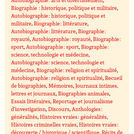
Autobiographie : arts et divertissement
,
Biographie : historique, politique et militaire
,
Autobiographie : historique, politique et
militaire
,
Biographie : littérature
,
Autobiographie : littérature
,
Biographie :
royauté
,
Autobiographie : royauté
,
Biographie :
sport
,
Autobiographie : sport
,
Biographie :
science, technologie et médecine
,
Autobiographie : science, technologie et
médecine
,
Biographie : religion et spiritualité
,
Autobiographie : religion et spiritualité
,
Recueil
de biographies
,
Mémoires
,
Journaux intimes,
lettres et journaux
,
Biographies animales
,
Essais littéraires
,
Reportage et journalisme
d’investigation
,
Discours
,
Anthologies :
généralités
,
Histoires vraies : généralités
,
Histoires criminelles vraies
,
Histoires vraies :
découverte / historique / scientifique
,
Récits de