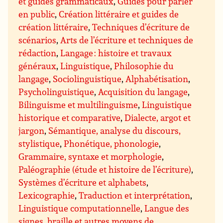
et guides grammaticaux
,
Guides pour parler
en public
,
Création littéraire et guides de
création littéraire
,
Techniques d’écriture de
scénarios
,
Arts de l’écriture et techniques de
rédaction
,
Langage : histoire et travaux
généraux
,
Linguistique
,
Philosophie du
langage
,
Sociolinguistique
,
Alphabétisation
,
Psycholinguistique
,
Acquisition du langage
,
Bilinguisme et multilinguisme
,
Linguistique
historique et comparative
,
Dialecte, argot et
jargon
,
Sémantique, analyse du discours,
stylistique
,
Phonétique, phonologie
,
Grammaire, syntaxe et morphologie
,
Paléographie (étude et histoire de l’écriture)
,
Systèmes d’écriture et alphabets
,
Lexicographie
,
Traduction et interprétation
,
Linguistique computationnelle
,
Langue des
signes, braille et autres moyens de