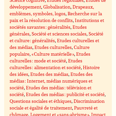
Science cognitive
,
Etudes régionales
,
Etudes de
développement
,
Globalisation
,
Drapeaux,
emblèmes, symboles, logos
,
Recherche sur la
paix et la résolution de conflits
,
Institutions et
sociétés savantes : généralités
,
Etudes
générales
,
Société et sciences sociales
,
Société
et culture : généralités
,
Etudes culturelles et
des médias
,
Etudes culturelles
,
Culture
populaire
,
« Culture matérielle »
,
Etudes
culturelles : mode et société
,
Etudes
culturelles : alimentation et société
,
Histoire
des idées
,
Etudes des médias
,
Etudes des
médias : Internet, médias numériques et
société
,
Etudes des médias : télévision et
société
,
Etudes des médias : publicité et société
,
Questions sociales et éthiques
,
Discrimination
sociale et égalité de traitement
,
Pauvreté et
chômage
,
Logement et « sans-abrisme »
,
Impact