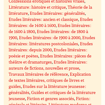
Confessions érotiques et histoires vraies
,
Littérature : histoire et critique
,
Théorie de la
littérature
,
Etudes littéraires : généralités
,
Etudes littéraires : ancien et classique
,
Etudes
littéraires : de 1400 à 1600
,
Etudes littéraires :
de 1600 à 1800
,
Etudes littéraires : de 1800 à
1900
,
Etudes littéraires : de 1900 à 2000
,
Etudes
littéraires : littératures postcoloniales
,
Etudes
littéraires : depuis 2000
,
Etudes littéraires :
poésie et poètes
,
Etudes littéraires : pièces de
théâtre et dramaturges
,
Etudes littéraires :
auteurs de fictions, nouvelles et prose
,
Travaux littéraires de référence
,
Explication
de textes littéraires, critiques de livres et
guides
,
Etudes sur la littérature jeunesse :
généralités
,
Guides et critiques de la littérature
jeunesse
,
Fiction et genres associés
,
Fiction :
générale et littéraire
,
Littérature moderne et