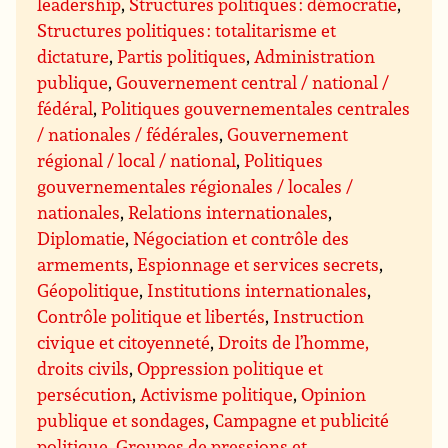
leadership
,
Structures politiques : démocratie
,
Structures politiques : totalitarisme et
dictature
,
Partis politiques
,
Administration
publique
,
Gouvernement central / national /
fédéral
,
Politiques gouvernementales centrales
/ nationales / fédérales
,
Gouvernement
régional / local / national
,
Politiques
gouvernementales régionales / locales /
nationales
,
Relations internationales
,
Diplomatie
,
Négociation et contrôle des
armements
,
Espionnage et services secrets
,
Géopolitique
,
Institutions internationales
,
Contrôle politique et libertés
,
Instruction
civique et citoyenneté
,
Droits de l’homme,
droits civils
,
Oppression politique et
persécution
,
Activisme politique
,
Opinion
publique et sondages
,
Campagne et publicité
politique
,
Groupes de pressions et