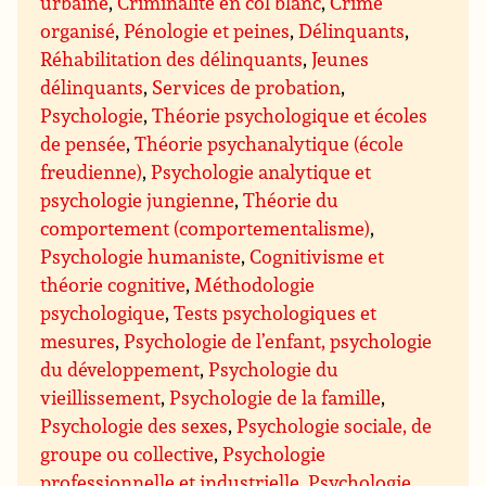
urbaine
,
Criminalité en col blanc
,
Crime
organisé
,
Pénologie et peines
,
Délinquants
,
Réhabilitation des délinquants
,
Jeunes
délinquants
,
Services de probation
,
Psychologie
,
Théorie psychologique et écoles
de pensée
,
Théorie psychanalytique (école
freudienne)
,
Psychologie analytique et
psychologie jungienne
,
Théorie du
comportement (comportementalisme)
,
Psychologie humaniste
,
Cognitivisme et
théorie cognitive
,
Méthodologie
psychologique
,
Tests psychologiques et
mesures
,
Psychologie de l’enfant, psychologie
du développement
,
Psychologie du
vieillissement
,
Psychologie de la famille
,
Psychologie des sexes
,
Psychologie sociale, de
groupe ou collective
,
Psychologie
professionnelle et industrielle
,
Psychologie