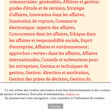
commerciales : généralités
,
Affaires et gestion :
guides d’étude et de révision
,
Stratégie
d’affaires
,
Innovation dans les affaires
,
Innovation de rupture
,
Commerce
électronique : aspects des affaires
,
Concurrence dans les affaires
,
Ethique dans
les affaires et responsabilité sociale
,
Esprit
d’entreprise
,
Affaires et environnement ;
approches « vertes » dans les affaires
,
Affaires
internationales
,
Conseils et subventions pour
les entreprises
,
Gestion et techniques de
gestion
,
Gestion : direction et motivation
,
Gestion des prises de décision
,
Gestion du
savoir
,
Gestion des projets
,
Assurance qualité
Ce site utilise des cookies nécessaires à son bon fonctionnement et des cookies
et qualité totale
,
Gestion du temps
,
Gestion de
de mesure d’audience. Pour plus d’informations,
cliquez ici
.
domaines particuliers
,
Gestion budgétaire et
En poursuivant votre navigation, vous consentez à l’utilisation de cookies.
financière
,
Gestion du personnel et des
Fermer