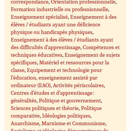
correspondance
,
Orientation professionnelle
,
Formation industrielle ou professionnelle
,
Enseignement spécialisé
,
Enseignement à des
élèves / étudiants ayant une déficience
physique ou handicapés physiques
,
Enseignement à des élèves / étudiants ayant
des difficultés d’apprentissage
,
Compétences et
techniques éducatives
,
Enseignement de sujets
spécifiques
,
Matériel et ressources pour la
classe
,
Equipement et technologie pour
l’éducation, enseignement assisté par
ordinateur (EAO)
,
Activités périscolaires
,
Centres d’études et d’apprentissage :
généralités
,
Politique et gouvernement
,
Sciences politiques et théorie
,
Politique
comparative
,
Idéologies politiques
,
Anarchisme
,
Marxisme et Communisme
,
Socialisme et idéologies démocratiques de