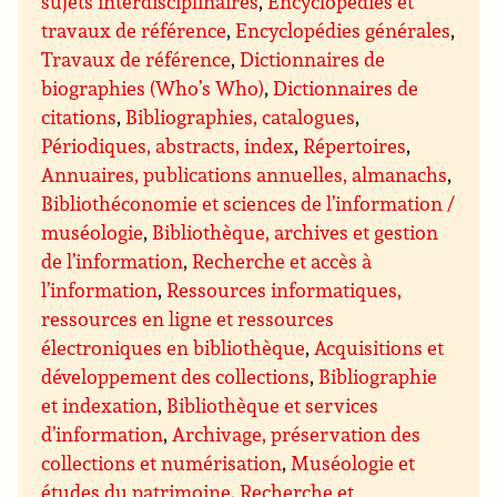
sujets interdisciplinaires
,
Encyclopédies et
travaux de référence
,
Encyclopédies générales
,
Travaux de référence
,
Dictionnaires de
biographies (Who’s Who)
,
Dictionnaires de
citations
,
Bibliographies, catalogues
,
Périodiques, abstracts, index
,
Répertoires
,
Annuaires, publications annuelles, almanachs
,
Bibliothéconomie et sciences de l’information /
muséologie
,
Bibliothèque, archives et gestion
de l’information
,
Recherche et accès à
l’information
,
Ressources informatiques,
ressources en ligne et ressources
électroniques en bibliothèque
,
Acquisitions et
développement des collections
,
Bibliographie
et indexation
,
Bibliothèque et services
d’information
,
Archivage, préservation des
collections et numérisation
,
Muséologie et
études du patrimoine
,
Recherche et