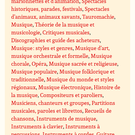
marionnettes et d’animation
,
Spectacles
historiques, parades, festivals
,
Spectacles
d’animaux, animaux savants
,
Tauromachie
,
Musique
,
Théorie de la musique et
musicologie
,
Critiques musicales
,
Discographies et guide des acheteurs
,
Musique : styles et genres
,
Musique d’art,
musique orchestrale et formelle
,
Musique
chorale
,
Opéra
,
Musique sacrée et religieuse
,
Musique populaire
,
Musique folklorique et
traditionnelle
,
Musique du monde et styles
régionaux
,
Musique électronique
,
Histoire de
la musique
,
Compositeurs et paroliers
,
Musiciens, chanteurs et groupes
,
Partitions
musicales, paroles et librettos
,
Recueils de
chansons
,
Instruments de musique
,
Instruments à clavier
,
Instruments à
percussions
,
Instruments à cordes
,
Guitare
,