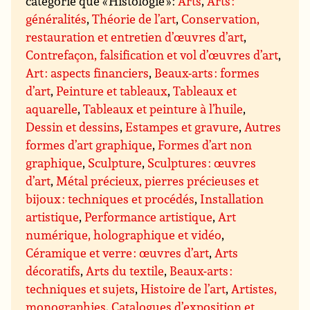
catégorie que « Histologie » :
Arts
,
Arts :
généralités
,
Théorie de l’art
,
Conservation,
restauration et entretien d’œuvres d’art
,
Contrefaçon, falsification et vol d’œuvres d’art
,
Art : aspects financiers
,
Beaux-arts : formes
d’art
,
Peinture et tableaux
,
Tableaux et
aquarelle
,
Tableaux et peinture à l’huile
,
Dessin et dessins
,
Estampes et gravure
,
Autres
formes d’art graphique
,
Formes d’art non
graphique
,
Sculpture
,
Sculptures : œuvres
d’art
,
Métal précieux, pierres précieuses et
bijoux : techniques et procédés
,
Installation
artistique
,
Performance artistique
,
Art
numérique, holographique et vidéo
,
Céramique et verre : œuvres d’art
,
Arts
décoratifs
,
Arts du textile
,
Beaux-arts :
techniques et sujets
,
Histoire de l’art
,
Artistes,
monographies
,
Catalogues d’exposition et