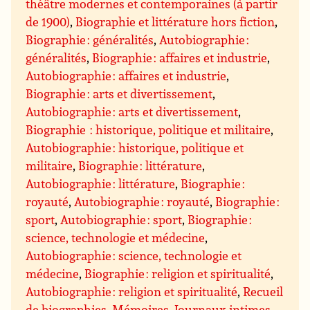
théâtre modernes et contemporaines (à partir
de 1900)
,
Biographie et littérature hors fiction
,
Biographie : généralités
,
Autobiographie :
généralités
,
Biographie : affaires et industrie
,
Autobiographie : affaires et industrie
,
Biographie : arts et divertissement
,
Autobiographie : arts et divertissement
,
Biographie : historique, politique et militaire
,
Autobiographie : historique, politique et
militaire
,
Biographie : littérature
,
Autobiographie : littérature
,
Biographie :
royauté
,
Autobiographie : royauté
,
Biographie :
sport
,
Autobiographie : sport
,
Biographie :
science, technologie et médecine
,
Autobiographie : science, technologie et
médecine
,
Biographie : religion et spiritualité
,
Autobiographie : religion et spiritualité
,
Recueil
de biographies
,
Mémoires
,
Journaux intimes,