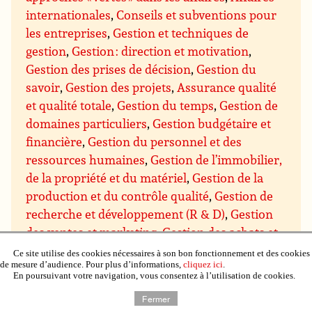
internationales
,
Conseils et subventions pour
les entreprises
,
Gestion et techniques de
gestion
,
Gestion : direction et motivation
,
Gestion des prises de décision
,
Gestion du
savoir
,
Gestion des projets
,
Assurance qualité
et qualité totale
,
Gestion du temps
,
Gestion de
domaines particuliers
,
Gestion budgétaire et
financière
,
Gestion du personnel et des
ressources humaines
,
Gestion de l’immobilier,
de la propriété et du matériel
,
Gestion de la
production et du contrôle qualité
,
Gestion de
recherche et développement (R & D)
,
Gestion
des ventes et marketing
,
Gestion des achats et
des approvisionnements
,
Gestion de la
Ce site utilise des cookies nécessaires à son bon fonctionnement et des cookies
de mesure d’audience. Pour plus d’informations,
cliquez ici
.
distribution et de la logistique
,
Négociation
En poursuivant votre navigation, vous consentez à l’utilisation de cookies.
commerciale
,
Communication et présentation
Fermer
des entreprises
,
Mathématiques et système