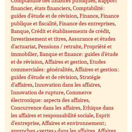
Comptabilité des finances publiques
,
Rapport
financier, états financiers
,
Comptabilité :
guides d’étude et de révision
,
Finance
,
Finance
publique et fiscalité
,
Finance des entreprises
,
Banque
,
Crédit et établissements de crédit
,
Investissement et titres
,
Assurance et études
d’actuariat
,
Pensions / retraite
,
Propriété et
immobilier
,
Banque et finance : guides d’étude
et de révision
,
Affaires et gestion
,
Etudes
commerciales : généralités
,
Affaires et gestion :
guides d’étude et de révision
,
Stratégie
d’affaires
,
Innovation dans les affaires
,
Innovation de rupture
,
Commerce
électronique : aspects des affaires
,
Concurrence dans les affaires
,
Ethique dans
les affaires et responsabilité sociale
,
Esprit
d’entreprise
,
Affaires et environnement ;
approches « vertes » dans les affaires
,
Affaires