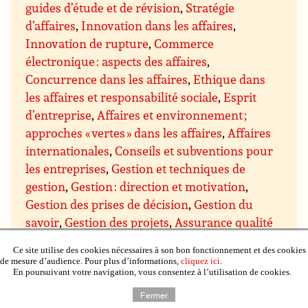
guides d’étude et de révision
,
Stratégie
d’affaires
,
Innovation dans les affaires
,
Innovation de rupture
,
Commerce
électronique : aspects des affaires
,
Concurrence dans les affaires
,
Ethique dans
les affaires et responsabilité sociale
,
Esprit
d’entreprise
,
Affaires et environnement ;
approches « vertes » dans les affaires
,
Affaires
internationales
,
Conseils et subventions pour
les entreprises
,
Gestion et techniques de
gestion
,
Gestion : direction et motivation
,
Gestion des prises de décision
,
Gestion du
savoir
,
Gestion des projets
,
Assurance qualité
et qualité totale
,
Gestion du temps
,
Gestion de
Ce site utilise des cookies nécessaires à son bon fonctionnement et des cookies
domaines particuliers
,
Gestion budgétaire et
de mesure d’audience. Pour plus d’informations,
cliquez ici
.
En poursuivant votre navigation, vous consentez à l’utilisation de cookies.
financière
,
Gestion du personnel et des
ressources humaines
,
Gestion de l’immobilier,
Fermer