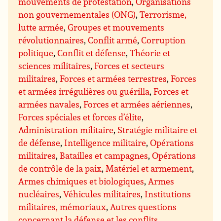
mouvements de protestation
,
Organisations
non gouvernementales (ONG)
,
Terrorisme,
lutte armée
,
Groupes et mouvements
révolutionnaires
,
Conflit armé
,
Corruption
politique
,
Conflit et défense
,
Théorie et
sciences militaires
,
Forces et secteurs
militaires
,
Forces et armées terrestres
,
Forces
et armées irrégulières ou guérilla
,
Forces et
armées navales
,
Forces et armées aériennes
,
Forces spéciales et forces d’élite
,
Administration militaire
,
Stratégie militaire et
de défense
,
Intelligence militaire
,
Opérations
militaires
,
Batailles et campagnes
,
Opérations
de contrôle de la paix
,
Matériel et armement
,
Armes chimiques et biologiques
,
Armes
nucléaires
,
Véhicules militaires
,
Institutions
militaires, mémoriaux
,
Autres questions
concernant la défense et les conflits
,