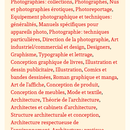
Photographies : collections
,
Photographes
,
Nus
et photographies érotiques
,
Photoreportage
,
Equipement photographique et techniques :
généralités
,
Manuels spécifiques pour
appareils photo
,
Photographie : techniques
particulières
,
Direction de la photographie
,
Art
industriel/commercial et design
,
Designers
,
Graphisme
,
Typographie et lettrage
,
Conception graphique de livres
,
Illustration et
dessin publicitaire
,
Illustration
,
Comics et
bandes dessinées
,
Roman graphique et manga
,
Art de l’affiche
,
Conception de produit
,
Conception de meubles
,
Mode et textile
,
Architecture
,
Théorie de l’architecture
,
Architectes et cabinets d’architecture
,
Structure architecturale et conception
,
Architecture respectueuse de
l’environnement
,
Architecture : pratique