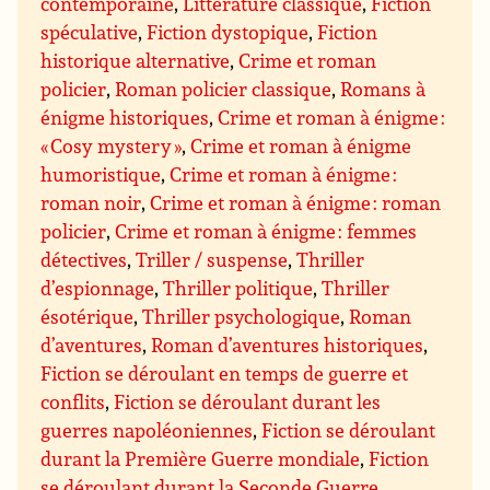
contemporaine
,
Littérature classique
,
Fiction
spéculative
,
Fiction dystopique
,
Fiction
historique alternative
,
Crime et roman
policier
,
Roman policier classique
,
Romans à
énigme historiques
,
Crime et roman à énigme :
« Cosy mystery »
,
Crime et roman à énigme
humoristique
,
Crime et roman à énigme :
roman noir
,
Crime et roman à énigme : roman
policier
,
Crime et roman à énigme : femmes
détectives
,
Triller / suspense
,
Thriller
d’espionnage
,
Thriller politique
,
Thriller
ésotérique
,
Thriller psychologique
,
Roman
d’aventures
,
Roman d’aventures historiques
,
Fiction se déroulant en temps de guerre et
conflits
,
Fiction se déroulant durant les
guerres napoléoniennes
,
Fiction se déroulant
durant la Première Guerre mondiale
,
Fiction
se déroulant durant la Seconde Guerre