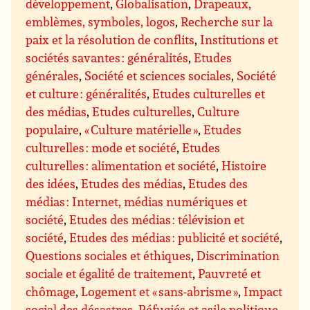
développement
,
Globalisation
,
Drapeaux,
emblèmes, symboles, logos
,
Recherche sur la
paix et la résolution de conflits
,
Institutions et
sociétés savantes : généralités
,
Etudes
générales
,
Société et sciences sociales
,
Société
et culture : généralités
,
Etudes culturelles et
des médias
,
Etudes culturelles
,
Culture
populaire
,
« Culture matérielle »
,
Etudes
culturelles : mode et société
,
Etudes
culturelles : alimentation et société
,
Histoire
des idées
,
Etudes des médias
,
Etudes des
médias : Internet, médias numériques et
société
,
Etudes des médias : télévision et
société
,
Etudes des médias : publicité et société
,
Questions sociales et éthiques
,
Discrimination
sociale et égalité de traitement
,
Pauvreté et
chômage
,
Logement et « sans-abrisme »
,
Impact
social des désastres
,
Réfugiés et asile politique
,