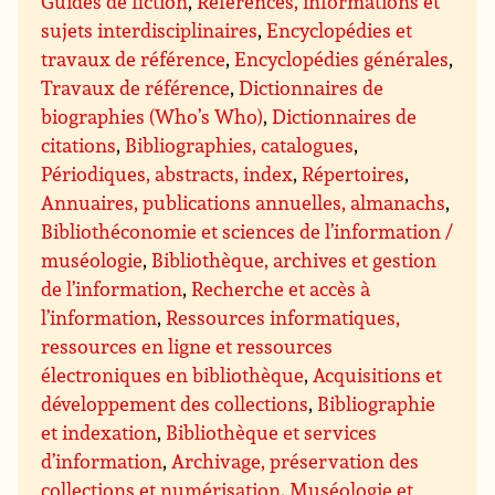
Guides de fiction
,
Références, informations et
sujets interdisciplinaires
,
Encyclopédies et
travaux de référence
,
Encyclopédies générales
,
Travaux de référence
,
Dictionnaires de
biographies (Who’s Who)
,
Dictionnaires de
citations
,
Bibliographies, catalogues
,
Périodiques, abstracts, index
,
Répertoires
,
Annuaires, publications annuelles, almanachs
,
Bibliothéconomie et sciences de l’information /
muséologie
,
Bibliothèque, archives et gestion
de l’information
,
Recherche et accès à
l’information
,
Ressources informatiques,
ressources en ligne et ressources
électroniques en bibliothèque
,
Acquisitions et
développement des collections
,
Bibliographie
et indexation
,
Bibliothèque et services
d’information
,
Archivage, préservation des
collections et numérisation
,
Muséologie et