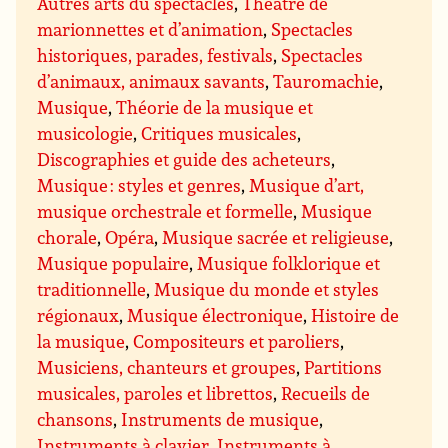
Autres arts du spectacles
,
Théâtre de
marionnettes et d’animation
,
Spectacles
historiques, parades, festivals
,
Spectacles
d’animaux, animaux savants
,
Tauromachie
,
Musique
,
Théorie de la musique et
musicologie
,
Critiques musicales
,
Discographies et guide des acheteurs
,
Musique : styles et genres
,
Musique d’art,
musique orchestrale et formelle
,
Musique
chorale
,
Opéra
,
Musique sacrée et religieuse
,
Musique populaire
,
Musique folklorique et
traditionnelle
,
Musique du monde et styles
régionaux
,
Musique électronique
,
Histoire de
la musique
,
Compositeurs et paroliers
,
Musiciens, chanteurs et groupes
,
Partitions
musicales, paroles et librettos
,
Recueils de
chansons
,
Instruments de musique
,
Instruments à clavier
,
Instruments à