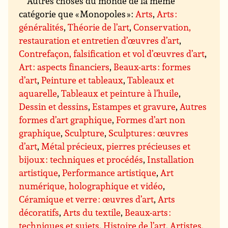
Autres choses du monde de la même
catégorie que « Monopoles » :
Arts
,
Arts :
généralités
,
Théorie de l’art
,
Conservation,
restauration et entretien d’œuvres d’art
,
Contrefaçon, falsification et vol d’œuvres d’art
,
Art : aspects financiers
,
Beaux-arts : formes
d’art
,
Peinture et tableaux
,
Tableaux et
aquarelle
,
Tableaux et peinture à l’huile
,
Dessin et dessins
,
Estampes et gravure
,
Autres
formes d’art graphique
,
Formes d’art non
graphique
,
Sculpture
,
Sculptures : œuvres
d’art
,
Métal précieux, pierres précieuses et
bijoux : techniques et procédés
,
Installation
artistique
,
Performance artistique
,
Art
numérique, holographique et vidéo
,
Céramique et verre : œuvres d’art
,
Arts
décoratifs
,
Arts du textile
,
Beaux-arts :
techniques et sujets
,
Histoire de l’art
,
Artistes,