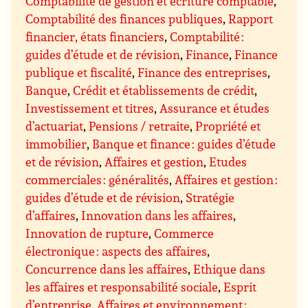
Comptabilité de gestion et écriture comptable
,
Comptabilité des finances publiques
,
Rapport
financier, états financiers
,
Comptabilité :
guides d’étude et de révision
,
Finance
,
Finance
publique et fiscalité
,
Finance des entreprises
,
Banque
,
Crédit et établissements de crédit
,
Investissement et titres
,
Assurance et études
d’actuariat
,
Pensions / retraite
,
Propriété et
immobilier
,
Banque et finance : guides d’étude
et de révision
,
Affaires et gestion
,
Etudes
commerciales : généralités
,
Affaires et gestion :
guides d’étude et de révision
,
Stratégie
d’affaires
,
Innovation dans les affaires
,
Innovation de rupture
,
Commerce
électronique : aspects des affaires
,
Concurrence dans les affaires
,
Ethique dans
les affaires et responsabilité sociale
,
Esprit
d’entreprise
,
Affaires et environnement ;