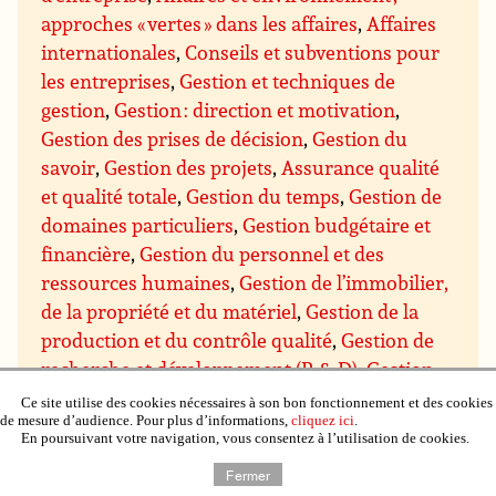
approches « vertes » dans les affaires
,
Affaires
internationales
,
Conseils et subventions pour
les entreprises
,
Gestion et techniques de
gestion
,
Gestion : direction et motivation
,
Gestion des prises de décision
,
Gestion du
savoir
,
Gestion des projets
,
Assurance qualité
et qualité totale
,
Gestion du temps
,
Gestion de
domaines particuliers
,
Gestion budgétaire et
financière
,
Gestion du personnel et des
ressources humaines
,
Gestion de l’immobilier,
de la propriété et du matériel
,
Gestion de la
production et du contrôle qualité
,
Gestion de
recherche et développement (R & D)
,
Gestion
des ventes et marketing
,
Gestion des achats et
Ce site utilise des cookies nécessaires à son bon fonctionnement et des cookies
de mesure d’audience. Pour plus d’informations,
cliquez ici
.
des approvisionnements
,
Gestion de la
En poursuivant votre navigation, vous consentez à l’utilisation de cookies.
distribution et de la logistique
,
Négociation
Fermer
commerciale
,
Communication et présentation