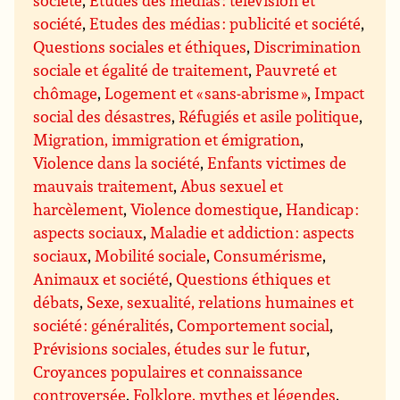
société
,
Etudes des médias : télévision et
société
,
Etudes des médias : publicité et société
,
Questions sociales et éthiques
,
Discrimination
sociale et égalité de traitement
,
Pauvreté et
chômage
,
Logement et « sans-abrisme »
,
Impact
social des désastres
,
Réfugiés et asile politique
,
Migration, immigration et émigration
,
Violence dans la société
,
Enfants victimes de
mauvais traitement
,
Abus sexuel et
harcèlement
,
Violence domestique
,
Handicap :
aspects sociaux
,
Maladie et addiction : aspects
sociaux
,
Mobilité sociale
,
Consumérisme
,
Animaux et société
,
Questions éthiques et
débats
,
Sexe, sexualité, relations humaines et
société : généralités
,
Comportement social
,
Prévisions sociales, études sur le futur
,
Croyances populaires et connaissance
controversée
,
Folklore, mythes et légendes
,