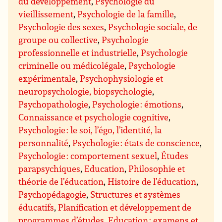
du développement
,
Psychologie du
vieillissement
,
Psychologie de la famille
,
Psychologie des sexes
,
Psychologie sociale, de
groupe ou collective
,
Psychologie
professionnelle et industrielle
,
Psychologie
criminelle ou médicolégale
,
Psychologie
expérimentale
,
Psychophysiologie et
neuropsychologie, biopsychologie
,
Psychopathologie
,
Psychologie : émotions
,
Connaissance et psychologie cognitive
,
Psychologie : le soi, l’égo, l’identité, la
personnalité
,
Psychologie : états de conscience
,
Psychologie : comportement sexuel
,
Études
parapsychiques
,
Education
,
Philosophie et
théorie de l’éducation
,
Histoire de l’éducation
,
Psychopédagogie
,
Structures et systèmes
éducatifs
,
Planification et développement de
programmes d’études
,
Education : examens et