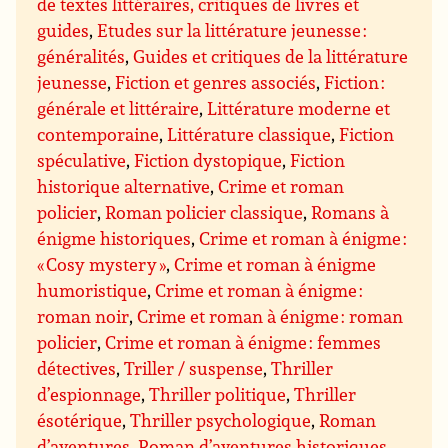
de textes littéraires, critiques de livres et
guides
,
Etudes sur la littérature jeunesse :
généralités
,
Guides et critiques de la littérature
jeunesse
,
Fiction et genres associés
,
Fiction :
générale et littéraire
,
Littérature moderne et
contemporaine
,
Littérature classique
,
Fiction
spéculative
,
Fiction dystopique
,
Fiction
historique alternative
,
Crime et roman
policier
,
Roman policier classique
,
Romans à
énigme historiques
,
Crime et roman à énigme :
« Cosy mystery »
,
Crime et roman à énigme
humoristique
,
Crime et roman à énigme :
roman noir
,
Crime et roman à énigme : roman
policier
,
Crime et roman à énigme : femmes
détectives
,
Triller / suspense
,
Thriller
d’espionnage
,
Thriller politique
,
Thriller
ésotérique
,
Thriller psychologique
,
Roman
d’aventures
,
Roman d’aventures historiques
,