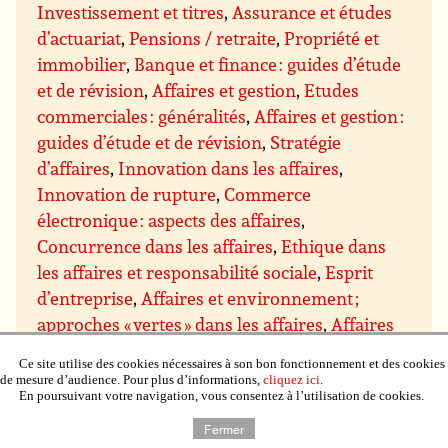
Investissement et titres
,
Assurance et études
d’actuariat
,
Pensions / retraite
,
Propriété et
immobilier
,
Banque et finance : guides d’étude
et de révision
,
Affaires et gestion
,
Etudes
commerciales : généralités
,
Affaires et gestion :
guides d’étude et de révision
,
Stratégie
d’affaires
,
Innovation dans les affaires
,
Innovation de rupture
,
Commerce
électronique : aspects des affaires
,
Concurrence dans les affaires
,
Ethique dans
les affaires et responsabilité sociale
,
Esprit
d’entreprise
,
Affaires et environnement ;
approches « vertes » dans les affaires
,
Affaires
internationales
,
Conseils et subventions pour
Ce site utilise des cookies nécessaires à son bon fonctionnement et des cookies
les entreprises
,
Gestion et techniques de
de mesure d’audience. Pour plus d’informations,
cliquez ici
.
En poursuivant votre navigation, vous consentez à l’utilisation de cookies.
gestion
,
Gestion : direction et motivation
,
Gestion des prises de décision
,
Gestion du
Fermer