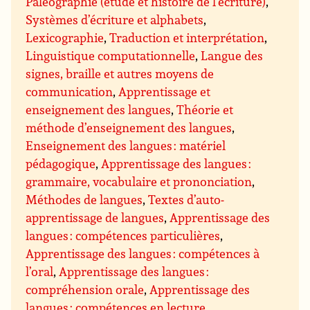
Paléographie (étude et histoire de l’écriture)
,
Systèmes d’écriture et alphabets
,
Lexicographie
,
Traduction et interprétation
,
Linguistique computationnelle
,
Langue des
signes, braille et autres moyens de
communication
,
Apprentissage et
enseignement des langues
,
Théorie et
méthode d’enseignement des langues
,
Enseignement des langues : matériel
pédagogique
,
Apprentissage des langues :
grammaire, vocabulaire et prononciation
,
Méthodes de langues
,
Textes d’auto-
apprentissage de langues
,
Apprentissage des
langues : compétences particulières
,
Apprentissage des langues : compétences à
l’oral
,
Apprentissage des langues :
compréhension orale
,
Apprentissage des
langues : compétences en lecture
,