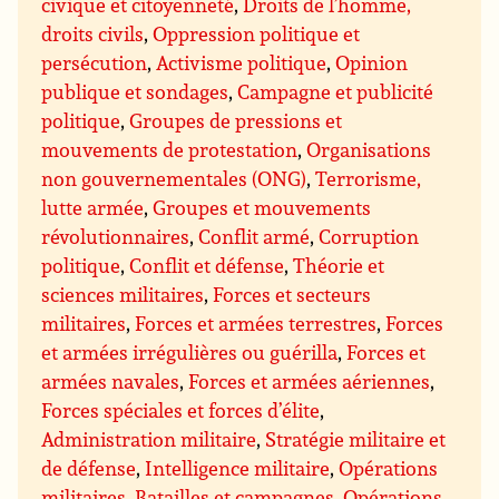
civique et citoyenneté
,
Droits de l’homme,
droits civils
,
Oppression politique et
persécution
,
Activisme politique
,
Opinion
publique et sondages
,
Campagne et publicité
politique
,
Groupes de pressions et
mouvements de protestation
,
Organisations
non gouvernementales (ONG)
,
Terrorisme,
lutte armée
,
Groupes et mouvements
révolutionnaires
,
Conflit armé
,
Corruption
politique
,
Conflit et défense
,
Théorie et
sciences militaires
,
Forces et secteurs
militaires
,
Forces et armées terrestres
,
Forces
et armées irrégulières ou guérilla
,
Forces et
armées navales
,
Forces et armées aériennes
,
Forces spéciales et forces d’élite
,
Administration militaire
,
Stratégie militaire et
de défense
,
Intelligence militaire
,
Opérations
militaires
,
Batailles et campagnes
,
Opérations