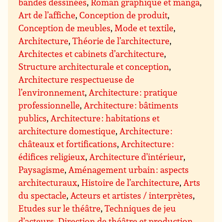
bandes dessinées
,
Roman graphique et manga
,
Art de l’affiche
,
Conception de produit
,
Conception de meubles
,
Mode et textile
,
Architecture
,
Théorie de l’architecture
,
Architectes et cabinets d’architecture
,
Structure architecturale et conception
,
Architecture respectueuse de
l’environnement
,
Architecture : pratique
professionnelle
,
Architecture : bâtiments
publics
,
Architecture : habitations et
architecture domestique
,
Architecture :
châteaux et fortifications
,
Architecture :
édifices religieux
,
Architecture d’intérieur
,
Paysagisme
,
Aménagement urbain : aspects
architecturaux
,
Histoire de l’architecture
,
Arts
du spectacle
,
Acteurs et artistes / interprètes
,
Etudes sur le théâtre
,
Techniques de jeu
d’acteurs
,
Direction de théâtre et production
,