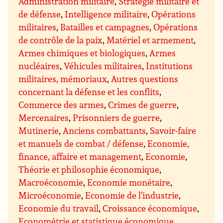
Administration militaire
,
Stratégie militaire et
de défense
,
Intelligence militaire
,
Opérations
militaires
,
Batailles et campagnes
,
Opérations
de contrôle de la paix
,
Matériel et armement
,
Armes chimiques et biologiques
,
Armes
nucléaires
,
Véhicules militaires
,
Institutions
militaires, mémoriaux
,
Autres questions
concernant la défense et les conflits
,
Commerce des armes
,
Crimes de guerre
,
Mercenaires
,
Prisonniers de guerre
,
Mutinerie
,
Anciens combattants
,
Savoir-faire
et manuels de combat / défense
,
Economie,
finance, affaire et management
,
Economie
,
Théorie et philosophie économique
,
Macroéconomie
,
Economie monétaire
,
Microéconomie
,
Economie de l’industrie
,
Economie du travail
,
Croissance économique
,
Econométrie et statistique économique
,