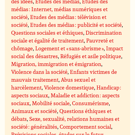
des idées
,
Etudes des médias
,
Etudes des
médias : Internet, médias numériques et
société
,
Etudes des médias : télévision et
société
,
Etudes des médias : publicité et société
,
Questions sociales et éthiques
,
Discrimination
sociale et égalité de traitement
,
Pauvreté et
chômage
,
Logement et « sans-abrisme »
,
Impact
social des désastres
,
Réfugiés et asile politique
,
Migration, immigration et émigration
,
Violence dans la société
,
Enfants victimes de
mauvais traitement
,
Abus sexuel et
harcèlement
,
Violence domestique
,
Handicap :
aspects sociaux
,
Maladie et addiction : aspects
sociaux
,
Mobilité sociale
,
Consumérisme
,
Animaux et société
,
Questions éthiques et
débats
,
Sexe, sexualité, relations humaines et
société : généralités
,
Comportement social
,
Prévisions sociales, études sur le futur
,