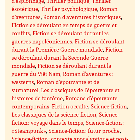
d’espionnage
,
Thriller politique
,
Thriller
ésotérique
,
Thriller psychologique
,
Roman
d’aventures
,
Roman d’aventures historiques
,
Fiction se déroulant en temps de guerre et
conflits
,
Fiction se déroulant durant les
guerres napoléoniennes
,
Fiction se déroulant
durant la Première Guerre mondiale
,
Fiction
se déroulant durant la Seconde Guerre
mondiale
,
Fiction se déroulant durant la
guerre du Viêt Nam
,
Roman d’aventures :
westerns
,
Roman d’épouvante et de
surnaturel
,
Les classiques de l’épouvante et
histoires de fantôme
,
Romans d’épouvante
contemporains
,
Fiction occulte
,
Science-fiction
,
Les classiques de la science-fiction
,
Science-
fiction : voyage dans le temps
,
Science-fiction :
« Steampunk »
,
Science-fiction : futur proche
,
Science-fiction : contexte apocalyptique et post-