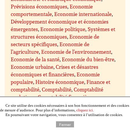
Prévisions économiques
,
Economie
comportementale
,
Economie internationale
,
Développement économique et économies
émergentes
,
Economie politique
,
Systèmes et
structures économiques
,
Economie de
secteurs spécifiques
,
Economie de
l’agriculture
,
Economie de l’environnement
,
Economie de la santé
,
Economie du bien-être
,
Economie urbaine
,
Crises et désastres
économiques et financières
,
Economie
populaire
,
Histoire économique
,
Finance et
comptabilité
,
Comptabilité
,
Comptabilité
analytique
,
Comptabilité financière
,
Comptabilité de gestion et écriture comptable
,
Ce site utilise des cookies nécessaires à son bon fonctionnement et des cookies
de mesure d’audience. Pour plus d’informations,
cliquez ici
.
Comptabilité des finances publiques
,
Rapport
En poursuivant votre navigation, vous consentez à l’utilisation de cookies.
financier, états financiers
,
Comptabilité :
Fermer
guides d’étude et de révision
,
Finance
,
Finance