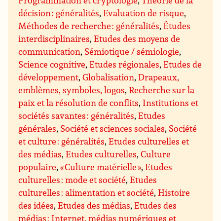
Programmation et cryptologie
,
Théorie de la
décision : généralités
,
Evaluation de risque
,
Méthodes de recherche : généralités
,
Études
interdisciplinaires
,
Etudes des moyens de
communication
,
Sémiotique / sémiologie
,
Science cognitive
,
Etudes régionales
,
Etudes de
développement
,
Globalisation
,
Drapeaux,
emblèmes, symboles, logos
,
Recherche sur la
paix et la résolution de conflits
,
Institutions et
sociétés savantes : généralités
,
Etudes
générales
,
Société et sciences sociales
,
Société
et culture : généralités
,
Etudes culturelles et
des médias
,
Etudes culturelles
,
Culture
populaire
,
« Culture matérielle »
,
Etudes
culturelles : mode et société
,
Etudes
culturelles : alimentation et société
,
Histoire
des idées
,
Etudes des médias
,
Etudes des
médias : Internet, médias numériques et