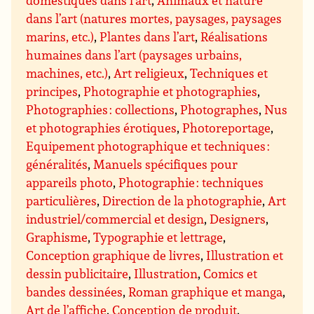
domestiques dans l’art
,
Animaux et nature
dans l’art (natures mortes, paysages, paysages
marins, etc.)
,
Plantes dans l’art
,
Réalisations
humaines dans l’art (paysages urbains,
machines, etc.)
,
Art religieux
,
Techniques et
principes
,
Photographie et photographies
,
Photographies : collections
,
Photographes
,
Nus
et photographies érotiques
,
Photoreportage
,
Equipement photographique et techniques :
généralités
,
Manuels spécifiques pour
appareils photo
,
Photographie : techniques
particulières
,
Direction de la photographie
,
Art
industriel/commercial et design
,
Designers
,
Graphisme
,
Typographie et lettrage
,
Conception graphique de livres
,
Illustration et
dessin publicitaire
,
Illustration
,
Comics et
bandes dessinées
,
Roman graphique et manga
,
Art de l’affiche
,
Conception de produit
,