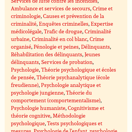
Services de lutte contre les incendies
,
Ambulance et services de secours
,
Crime et
criminologie
,
Causes et prévention de la
criminalité
,
Enquêtes criminelles
,
Expertise
médicolégale
,
Trafic de drogue
,
Criminalité
urbaine
,
Criminalité en col blanc
,
Crime
organisé
,
Pénologie et peines
,
Délinquants
,
Réhabilitation des délinquants
,
Jeunes
délinquants
,
Services de probation
,
Psychologie
,
Théorie psychologique et écoles
de pensée
,
Théorie psychanalytique (école
freudienne)
,
Psychologie analytique et
psychologie jungienne
,
Théorie du
comportement (comportementalisme)
,
Psychologie humaniste
,
Cognitivisme et
théorie cognitive
,
Méthodologie
psychologique
,
Tests psychologiques et
mesures
,
Psychologie de l’enfant, psychologie