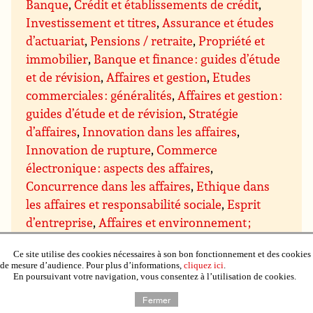
Banque
,
Crédit et établissements de crédit
,
Investissement et titres
,
Assurance et études
d’actuariat
,
Pensions / retraite
,
Propriété et
immobilier
,
Banque et finance : guides d’étude
et de révision
,
Affaires et gestion
,
Etudes
commerciales : généralités
,
Affaires et gestion :
guides d’étude et de révision
,
Stratégie
d’affaires
,
Innovation dans les affaires
,
Innovation de rupture
,
Commerce
électronique : aspects des affaires
,
Concurrence dans les affaires
,
Ethique dans
les affaires et responsabilité sociale
,
Esprit
d’entreprise
,
Affaires et environnement ;
approches « vertes » dans les affaires
,
Affaires
Ce site utilise des cookies nécessaires à son bon fonctionnement et des cookies
internationales
,
Conseils et subventions pour
de mesure d’audience. Pour plus d’informations,
cliquez ici
.
les entreprises
,
Gestion et techniques de
En poursuivant votre navigation, vous consentez à l’utilisation de cookies.
gestion
,
Gestion : direction et motivation
,
Fermer