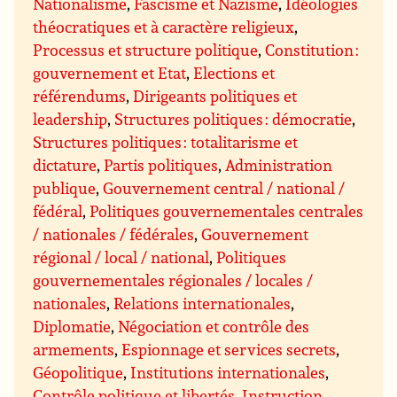
Nationalisme
,
Fascisme et Nazisme
,
Idéologies
théocratiques et à caractère religieux
,
Processus et structure politique
,
Constitution :
gouvernement et Etat
,
Elections et
référendums
,
Dirigeants politiques et
leadership
,
Structures politiques : démocratie
,
Structures politiques : totalitarisme et
dictature
,
Partis politiques
,
Administration
publique
,
Gouvernement central / national /
fédéral
,
Politiques gouvernementales centrales
/ nationales / fédérales
,
Gouvernement
régional / local / national
,
Politiques
gouvernementales régionales / locales /
nationales
,
Relations internationales
,
Diplomatie
,
Négociation et contrôle des
armements
,
Espionnage et services secrets
,
Géopolitique
,
Institutions internationales
,
Contrôle politique et libertés
,
Instruction