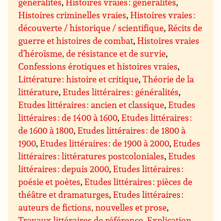
généralités
,
Histoires vraies : généralités
,
Histoires criminelles vraies
,
Histoires vraies :
découverte / historique / scientifique
,
Récits de
guerre et histoires de combat
,
Histoires vraies
d’héroïsme, de résistance et de survie
,
Confessions érotiques et histoires vraies
,
Littérature : histoire et critique
,
Théorie de la
littérature
,
Etudes littéraires : généralités
,
Etudes littéraires : ancien et classique
,
Etudes
littéraires : de 1400 à 1600
,
Etudes littéraires :
de 1600 à 1800
,
Etudes littéraires : de 1800 à
1900
,
Etudes littéraires : de 1900 à 2000
,
Etudes
littéraires : littératures postcoloniales
,
Etudes
littéraires : depuis 2000
,
Etudes littéraires :
poésie et poètes
,
Etudes littéraires : pièces de
théâtre et dramaturges
,
Etudes littéraires :
auteurs de fictions, nouvelles et prose
,
Travaux littéraires de référence
,
Explication