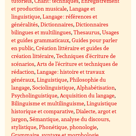
tutoriels
,
Chant : techniques
,
Enregistrement
et production musicale
,
Langage et
linguistique
,
Langage : références et
généralités
,
Dictionnaires
,
Dictionnaires
bilingues et multilingues
,
Thesaurus
,
Usages
et guides grammaticaux
,
Guides pour parler
en public
,
Création littéraire et guides de
création littéraire
,
Techniques d’écriture de
scénarios
,
Arts de l’écriture et techniques de
rédaction
,
Langage : histoire et travaux
généraux
,
Linguistique
,
Philosophie du
langage
,
Sociolinguistique
,
Alphabétisation
,
Psycholinguistique
,
Acquisition du langage
,
Bilinguisme et multilinguisme
,
Linguistique
historique et comparative
,
Dialecte, argot et
jargon
,
Sémantique, analyse du discours,
stylistique
,
Phonétique, phonologie
,
Grammaire, syntaxe et morphologie
,