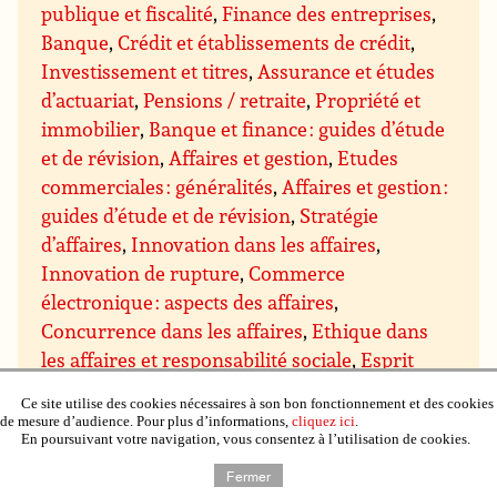
publique et fiscalité
,
Finance des entreprises
,
Banque
,
Crédit et établissements de crédit
,
Investissement et titres
,
Assurance et études
d’actuariat
,
Pensions / retraite
,
Propriété et
immobilier
,
Banque et finance : guides d’étude
et de révision
,
Affaires et gestion
,
Etudes
commerciales : généralités
,
Affaires et gestion :
guides d’étude et de révision
,
Stratégie
d’affaires
,
Innovation dans les affaires
,
Innovation de rupture
,
Commerce
électronique : aspects des affaires
,
Concurrence dans les affaires
,
Ethique dans
les affaires et responsabilité sociale
,
Esprit
d’entreprise
,
Affaires et environnement ;
Ce site utilise des cookies nécessaires à son bon fonctionnement et des cookies
approches « vertes » dans les affaires
,
Affaires
de mesure d’audience. Pour plus d’informations,
cliquez ici
.
En poursuivant votre navigation, vous consentez à l’utilisation de cookies.
internationales
,
Conseils et subventions pour
les entreprises
,
Gestion et techniques de
Fermer