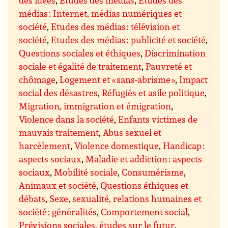
des idées
,
Etudes des médias
,
Etudes des
médias : Internet, médias numériques et
société
,
Etudes des médias : télévision et
société
,
Etudes des médias : publicité et société
,
Questions sociales et éthiques
,
Discrimination
sociale et égalité de traitement
,
Pauvreté et
chômage
,
Logement et « sans-abrisme »
,
Impact
social des désastres
,
Réfugiés et asile politique
,
Migration, immigration et émigration
,
Violence dans la société
,
Enfants victimes de
mauvais traitement
,
Abus sexuel et
harcèlement
,
Violence domestique
,
Handicap :
aspects sociaux
,
Maladie et addiction : aspects
sociaux
,
Mobilité sociale
,
Consumérisme
,
Animaux et société
,
Questions éthiques et
débats
,
Sexe, sexualité, relations humaines et
société : généralités
,
Comportement social
,
Prévisions sociales, études sur le futur
,