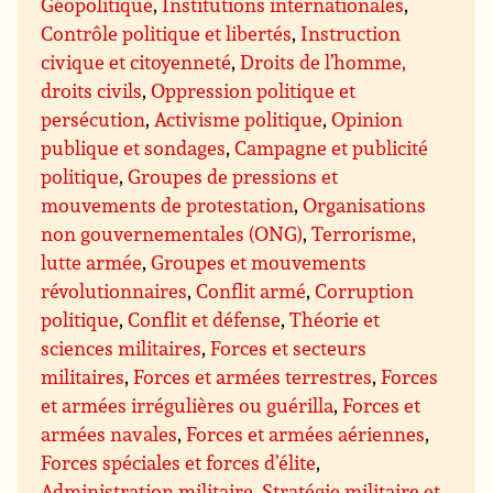
Géopolitique
,
Institutions internationales
,
Contrôle politique et libertés
,
Instruction
civique et citoyenneté
,
Droits de l’homme,
droits civils
,
Oppression politique et
persécution
,
Activisme politique
,
Opinion
publique et sondages
,
Campagne et publicité
politique
,
Groupes de pressions et
mouvements de protestation
,
Organisations
non gouvernementales (ONG)
,
Terrorisme,
lutte armée
,
Groupes et mouvements
révolutionnaires
,
Conflit armé
,
Corruption
politique
,
Conflit et défense
,
Théorie et
sciences militaires
,
Forces et secteurs
militaires
,
Forces et armées terrestres
,
Forces
et armées irrégulières ou guérilla
,
Forces et
armées navales
,
Forces et armées aériennes
,
Forces spéciales et forces d’élite
,
Administration militaire
,
Stratégie militaire et