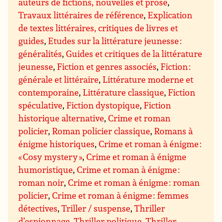
auteurs de fictions, nouvelles et prose
,
Travaux littéraires de référence
,
Explication
de textes littéraires, critiques de livres et
guides
,
Etudes sur la littérature jeunesse :
généralités
,
Guides et critiques de la littérature
jeunesse
,
Fiction et genres associés
,
Fiction :
générale et littéraire
,
Littérature moderne et
contemporaine
,
Littérature classique
,
Fiction
spéculative
,
Fiction dystopique
,
Fiction
historique alternative
,
Crime et roman
policier
,
Roman policier classique
,
Romans à
énigme historiques
,
Crime et roman à énigme :
« Cosy mystery »
,
Crime et roman à énigme
humoristique
,
Crime et roman à énigme :
roman noir
,
Crime et roman à énigme : roman
policier
,
Crime et roman à énigme : femmes
détectives
,
Triller / suspense
,
Thriller
d’espionnage
,
Thriller politique
,
Thriller