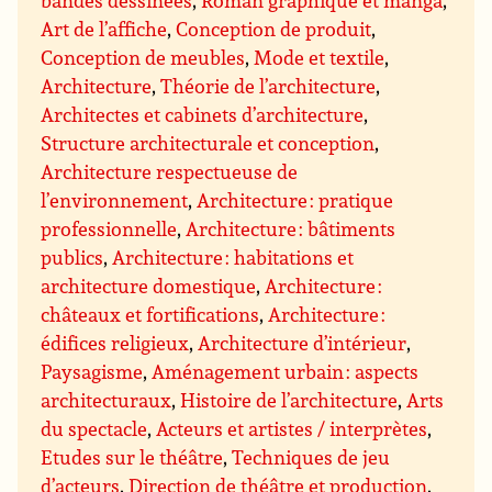
bandes dessinées
,
Roman graphique et manga
,
Art de l’affiche
,
Conception de produit
,
Conception de meubles
,
Mode et textile
,
Architecture
,
Théorie de l’architecture
,
Architectes et cabinets d’architecture
,
Structure architecturale et conception
,
Architecture respectueuse de
l’environnement
,
Architecture : pratique
professionnelle
,
Architecture : bâtiments
publics
,
Architecture : habitations et
architecture domestique
,
Architecture :
châteaux et fortifications
,
Architecture :
édifices religieux
,
Architecture d’intérieur
,
Paysagisme
,
Aménagement urbain : aspects
architecturaux
,
Histoire de l’architecture
,
Arts
du spectacle
,
Acteurs et artistes / interprètes
,
Etudes sur le théâtre
,
Techniques de jeu
d’acteurs
,
Direction de théâtre et production
,