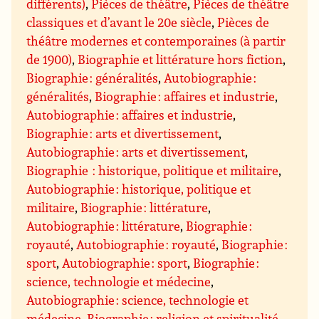
différents)
,
Pièces de théâtre
,
Pièces de théâtre
classiques et d’avant le 20e siècle
,
Pièces de
théâtre modernes et contemporaines (à partir
de 1900)
,
Biographie et littérature hors fiction
,
Biographie : généralités
,
Autobiographie :
généralités
,
Biographie : affaires et industrie
,
Autobiographie : affaires et industrie
,
Biographie : arts et divertissement
,
Autobiographie : arts et divertissement
,
Biographie : historique, politique et militaire
,
Autobiographie : historique, politique et
militaire
,
Biographie : littérature
,
Autobiographie : littérature
,
Biographie :
royauté
,
Autobiographie : royauté
,
Biographie :
sport
,
Autobiographie : sport
,
Biographie :
science, technologie et médecine
,
Autobiographie : science, technologie et
médecine
,
Biographie : religion et spiritualité
,