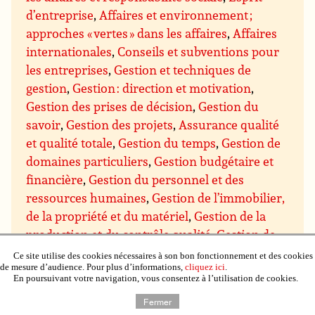
d’entreprise
,
Affaires et environnement ;
approches « vertes » dans les affaires
,
Affaires
internationales
,
Conseils et subventions pour
les entreprises
,
Gestion et techniques de
gestion
,
Gestion : direction et motivation
,
Gestion des prises de décision
,
Gestion du
savoir
,
Gestion des projets
,
Assurance qualité
et qualité totale
,
Gestion du temps
,
Gestion de
domaines particuliers
,
Gestion budgétaire et
financière
,
Gestion du personnel et des
ressources humaines
,
Gestion de l’immobilier,
de la propriété et du matériel
,
Gestion de la
production et du contrôle qualité
,
Gestion de
recherche et développement (R & D)
,
Gestion
Ce site utilise des cookies nécessaires à son bon fonctionnement et des cookies
de mesure d’audience. Pour plus d’informations,
cliquez ici
.
des ventes et marketing
,
Gestion des achats et
En poursuivant votre navigation, vous consentez à l’utilisation de cookies.
des approvisionnements
,
Gestion de la
Fermer
distribution et de la logistique
,
Négociation