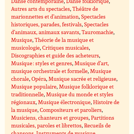
Danse contemporaine
,
Danse folklorique
,
Autres arts du spectacles
,
Théâtre de
marionnettes et d’animation
,
Spectacles
historiques, parades, festivals
,
Spectacles
d’animaux, animaux savants
,
Tauromachie
,
Musique
,
Théorie de la musique et
musicologie
,
Critiques musicales
,
Discographies et guide des acheteurs
,
Musique : styles et genres
,
Musique d’art,
musique orchestrale et formelle
,
Musique
chorale
,
Opéra
,
Musique sacrée et religieuse
,
Musique populaire
,
Musique folklorique et
traditionnelle
,
Musique du monde et styles
régionaux
,
Musique électronique
,
Histoire de
la musique
,
Compositeurs et paroliers
,
Musiciens, chanteurs et groupes
,
Partitions
musicales, paroles et librettos
,
Recueils de
chansons
,
Instruments de musique
,