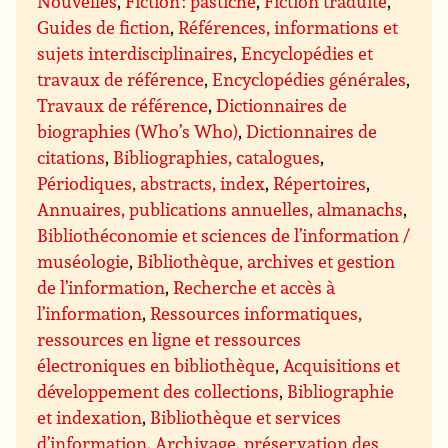
Nouvelles
,
Fiction : pastiche
,
Fiction traduite
,
Guides de fiction
,
Références, informations et
sujets interdisciplinaires
,
Encyclopédies et
travaux de référence
,
Encyclopédies générales
,
Travaux de référence
,
Dictionnaires de
biographies (Who’s Who)
,
Dictionnaires de
citations
,
Bibliographies, catalogues
,
Périodiques, abstracts, index
,
Répertoires
,
Annuaires, publications annuelles, almanachs
,
Bibliothéconomie et sciences de l’information /
muséologie
,
Bibliothèque, archives et gestion
de l’information
,
Recherche et accès à
l’information
,
Ressources informatiques,
ressources en ligne et ressources
électroniques en bibliothèque
,
Acquisitions et
développement des collections
,
Bibliographie
et indexation
,
Bibliothèque et services
d’information
,
Archivage, préservation des