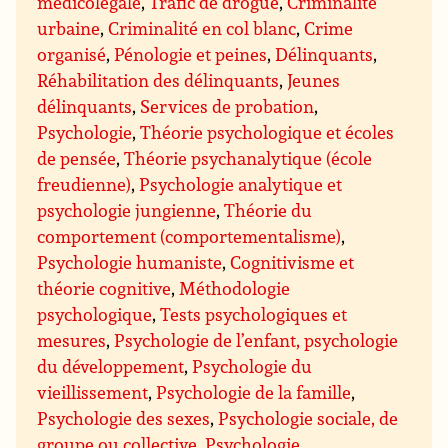
médicolégale
,
Trafic de drogue
,
Criminalité
urbaine
,
Criminalité en col blanc
,
Crime
organisé
,
Pénologie et peines
,
Délinquants
,
Réhabilitation des délinquants
,
Jeunes
délinquants
,
Services de probation
,
Psychologie
,
Théorie psychologique et écoles
de pensée
,
Théorie psychanalytique (école
freudienne)
,
Psychologie analytique et
psychologie jungienne
,
Théorie du
comportement (comportementalisme)
,
Psychologie humaniste
,
Cognitivisme et
théorie cognitive
,
Méthodologie
psychologique
,
Tests psychologiques et
mesures
,
Psychologie de l’enfant, psychologie
du développement
,
Psychologie du
vieillissement
,
Psychologie de la famille
,
Psychologie des sexes
,
Psychologie sociale, de
groupe ou collective
,
Psychologie