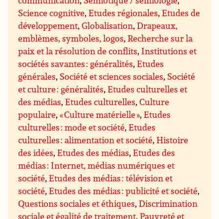
communication
,
Sémiotique / sémiologie
,
Science cognitive
,
Etudes régionales
,
Etudes de
développement
,
Globalisation
,
Drapeaux,
emblèmes, symboles, logos
,
Recherche sur la
paix et la résolution de conflits
,
Institutions et
sociétés savantes : généralités
,
Etudes
générales
,
Société et sciences sociales
,
Société
et culture : généralités
,
Etudes culturelles et
des médias
,
Etudes culturelles
,
Culture
populaire
,
« Culture matérielle »
,
Etudes
culturelles : mode et société
,
Etudes
culturelles : alimentation et société
,
Histoire
des idées
,
Etudes des médias
,
Etudes des
médias : Internet, médias numériques et
société
,
Etudes des médias : télévision et
société
,
Etudes des médias : publicité et société
,
Questions sociales et éthiques
,
Discrimination
sociale et égalité de traitement
,
Pauvreté et