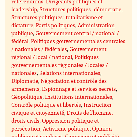
référendums
,
Dirigeants politiques et
leadership
,
Structures politiques : démocratie
,
Structures politiques : totalitarisme et
dictature
,
Partis politiques
,
Administration
publique
,
Gouvernement central / national /
fédéral
,
Politiques gouvernementales centrales
/ nationales / fédérales
,
Gouvernement
régional / local / national
,
Politiques
gouvernementales régionales / locales /
nationales
,
Relations internationales
,
Diplomatie
,
Négociation et contrôle des
armements
,
Espionnage et services secrets
,
Géopolitique
,
Institutions internationales
,
Contrôle politique et libertés
,
Instruction
civique et citoyenneté
,
Droits de l’homme,
droits civils
,
Oppression politique et
persécution
,
Activisme politique
,
Opinion
publique et sondages
,
Campagne et publicité