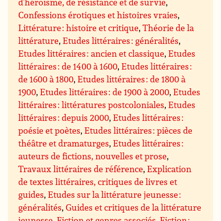
d’héroïsme, de résistance et de survie
,
Confessions érotiques et histoires vraies
,
Littérature : histoire et critique
,
Théorie de la
littérature
,
Etudes littéraires : généralités
,
Etudes littéraires : ancien et classique
,
Etudes
littéraires : de 1400 à 1600
,
Etudes littéraires :
de 1600 à 1800
,
Etudes littéraires : de 1800 à
1900
,
Etudes littéraires : de 1900 à 2000
,
Etudes
littéraires : littératures postcoloniales
,
Etudes
littéraires : depuis 2000
,
Etudes littéraires :
poésie et poètes
,
Etudes littéraires : pièces de
théâtre et dramaturges
,
Etudes littéraires :
auteurs de fictions, nouvelles et prose
,
Travaux littéraires de référence
,
Explication
de textes littéraires, critiques de livres et
guides
,
Etudes sur la littérature jeunesse :
généralités
,
Guides et critiques de la littérature
jeunesse
,
Fiction et genres associés
,
Fiction :