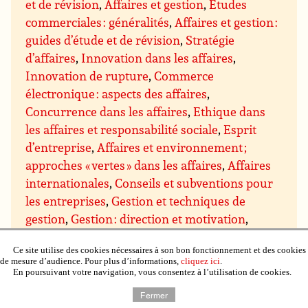
et de révision
,
Affaires et gestion
,
Etudes
commerciales : généralités
,
Affaires et gestion :
guides d’étude et de révision
,
Stratégie
d’affaires
,
Innovation dans les affaires
,
Innovation de rupture
,
Commerce
électronique : aspects des affaires
,
Concurrence dans les affaires
,
Ethique dans
les affaires et responsabilité sociale
,
Esprit
d’entreprise
,
Affaires et environnement ;
approches « vertes » dans les affaires
,
Affaires
internationales
,
Conseils et subventions pour
les entreprises
,
Gestion et techniques de
gestion
,
Gestion : direction et motivation
,
Gestion des prises de décision
,
Gestion du
Ce site utilise des cookies nécessaires à son bon fonctionnement et des cookies
savoir
,
Gestion des projets
,
Assurance qualité
de mesure d’audience. Pour plus d’informations,
cliquez ici
.
et qualité totale
,
Gestion du temps
,
Gestion de
En poursuivant votre navigation, vous consentez à l’utilisation de cookies.
domaines particuliers
,
Gestion budgétaire et
Fermer