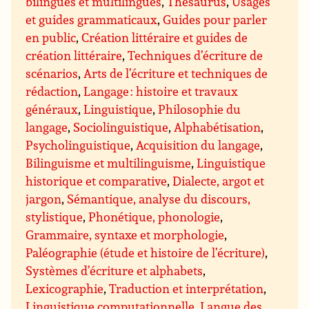
bilingues et multilingues
,
Thesaurus
,
Usages
et guides grammaticaux
,
Guides pour parler
en public
,
Création littéraire et guides de
création littéraire
,
Techniques d’écriture de
scénarios
,
Arts de l’écriture et techniques de
rédaction
,
Langage : histoire et travaux
généraux
,
Linguistique
,
Philosophie du
langage
,
Sociolinguistique
,
Alphabétisation
,
Psycholinguistique
,
Acquisition du langage
,
Bilinguisme et multilinguisme
,
Linguistique
historique et comparative
,
Dialecte, argot et
jargon
,
Sémantique, analyse du discours,
stylistique
,
Phonétique, phonologie
,
Grammaire, syntaxe et morphologie
,
Paléographie (étude et histoire de l’écriture)
,
Systèmes d’écriture et alphabets
,
Lexicographie
,
Traduction et interprétation
,
Linguistique computationnelle
,
Langue des