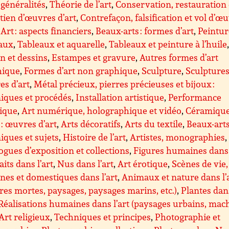
: généralités
,
Théorie de l’art
,
Conservation, restauration 
tien d’œuvres d’art
,
Contrefaçon, falsification et vol d’œ
,
Art : aspects financiers
,
Beaux-arts : formes d’art
,
Peintur
eaux
,
Tableaux et aquarelle
,
Tableaux et peinture à l’huile
n et dessins
,
Estampes et gravure
,
Autres formes d’art
hique
,
Formes d’art non graphique
,
Sculpture
,
Sculptures 
s d’art
,
Métal précieux, pierres précieuses et bijoux :
iques et procédés
,
Installation artistique
,
Performance
tique
,
Art numérique, holographique et vidéo
,
Céramique
 : œuvres d’art
,
Arts décoratifs
,
Arts du textile
,
Beaux-arts
iques et sujets
,
Histoire de l’art
,
Artistes, monographies
,
ogues d’exposition et collections
,
Figures humaines dans 
aits dans l’art
,
Nus dans l’art
,
Art érotique
,
Scènes de vie,
nes et domestiques dans l’art
,
Animaux et nature dans l’
res mortes, paysages, paysages marins, etc.)
,
Plantes dan
Réalisations humaines dans l’art (paysages urbains, mac
Art religieux
,
Techniques et principes
,
Photographie et