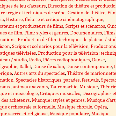
iques de jeu d’acteurs
,
Direction de théâtre et producti
re : régie et techniques de scène
,
Gestion de théâtre
,
Film
ma
,
Histoire, théorie et critique cinématographique
,
sateurs et producteurs de films
,
Scripts et scénarios
,
Guid
ques de film
,
Film : styles et genres
,
Documentaires
,
Films
imations
,
Production de film : techniques de plateau / stu
ision
,
Scripts et scénarios pour la télévision
,
Production
tiques télévisées
,
Production pour la télévision : techni
ateau / studio
,
Radio
,
Pièces radiophoniques
,
Danse
,
égraphie
,
Ballet
,
Danse de salon
,
Danse contemporaine
,
orique
,
Autres arts du spectacles
,
Théâtre de marionnette
imation
,
Spectacles historiques, parades, festivals
,
Spectac
imaux, animaux savants
,
Tauromachie
,
Musique
,
Théorie
que et musicologie
,
Critiques musicales
,
Discographies e
 des acheteurs
,
Musique : styles et genres
,
Musique d’art
ue orchestrale et formelle
,
Musique chorale
,
Opéra
,
ue sacrée et religieuse
,
Musique populaire
,
Musique