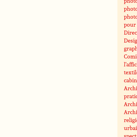
phot
photo
photo
pour 
Direc
Desi
graph
Comic
l’affi
texti
cabin
Archi
prati
Archi
Archi
relig
urbai
spect