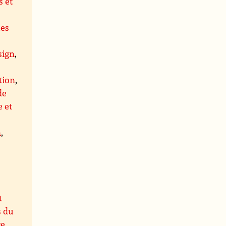
 et
ues
,
sign
,
tion
,
de
 et
n
,
t
s du
re
,