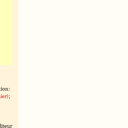
ion :
ier)
;
iteur