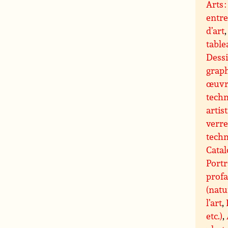
Arts 
entre
d’art
tabl
Dessi
grap
œuvre
techn
artis
verre
techn
Catal
Portr
profa
(natu
l’art
,
etc.)
,