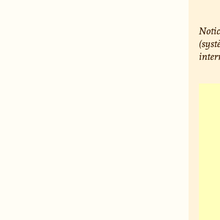
Notic
(syst
inte