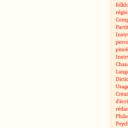
folkl
régi
Compo
Parti
Inst
perc
pinc
Inst
Chant
Langa
Dicti
Usag
Créat
d’écr
rédac
Philo
Psych