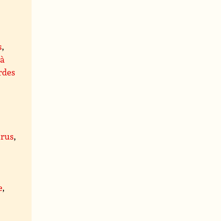
s
,
 à
rdes
rus
,
,
e
,