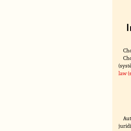
Cho
Cho
(syst
law (
Aut
jurid