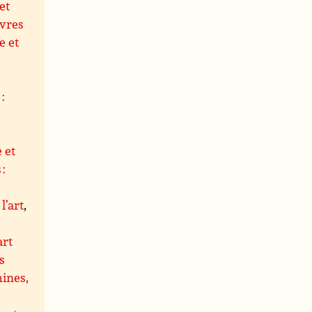
et
uvres
e et
,
:
 et
 :
l’art
,
art
s
hines,