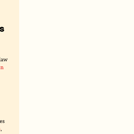
s
 law
on
es
s
,