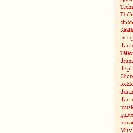
Techn
Théât
ciné
Réali
criti
d’an
Télév
drama
de pl
Chor
folkl
d’an
d’an
musi
guide
musiq
Musiq