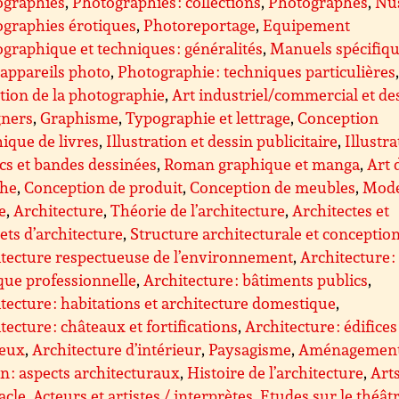
ographies
,
Photographies : collections
,
Photographes
,
Nus
graphies érotiques
,
Photoreportage
,
Equipement
graphique et techniques : généralités
,
Manuels spécifiq
appareils photo
,
Photographie : techniques particulières
tion de la photographie
,
Art industriel/commercial et de
gners
,
Graphisme
,
Typographie et lettrage
,
Conception
ique de livres
,
Illustration et dessin publicitaire
,
Illustra
s et bandes dessinées
,
Roman graphique et manga
,
Art 
che
,
Conception de produit
,
Conception de meubles
,
Mode
le
,
Architecture
,
Théorie de l’architecture
,
Architectes et
ets d’architecture
,
Structure architecturale et conceptio
tecture respectueuse de l’environnement
,
Architecture :
que professionnelle
,
Architecture : bâtiments publics
,
tecture : habitations et architecture domestique
,
tecture : châteaux et fortifications
,
Architecture : édifices
ieux
,
Architecture d’intérieur
,
Paysagisme
,
Aménagemen
n : aspects architecturaux
,
Histoire de l’architecture
,
Art
acle
,
Acteurs et artistes / interprètes
,
Etudes sur le théât