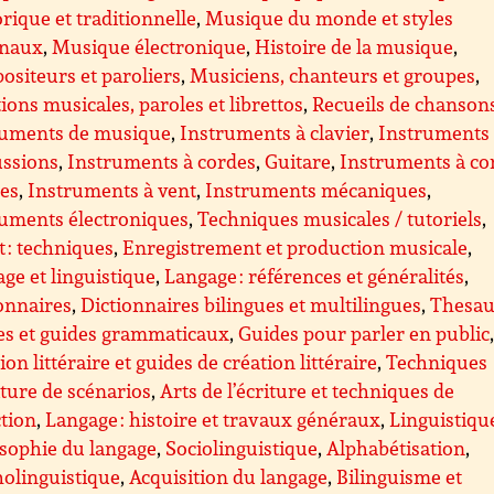
orique et traditionnelle
,
Musique du monde et styles
onaux
,
Musique électronique
,
Histoire de la musique
,
siteurs et paroliers
,
Musiciens, chanteurs et groupes
,
tions musicales, paroles et librettos
,
Recueils de chanson
ruments de musique
,
Instruments à clavier
,
Instruments
ussions
,
Instruments à cordes
,
Guitare
,
Instruments à co
ées
,
Instruments à vent
,
Instruments mécaniques
,
ruments électroniques
,
Techniques musicales / tutoriels
,
 : techniques
,
Enregistrement et production musicale
,
ge et linguistique
,
Langage : références et généralités
,
onnaires
,
Dictionnaires bilingues et multilingues
,
Thesau
es et guides grammaticaux
,
Guides pour parler en public
ion littéraire et guides de création littéraire
,
Techniques
iture de scénarios
,
Arts de l’écriture et techniques de
tion
,
Langage : histoire et travaux généraux
,
Linguistiqu
sophie du langage
,
Sociolinguistique
,
Alphabétisation
,
olinguistique
,
Acquisition du langage
,
Bilinguisme et