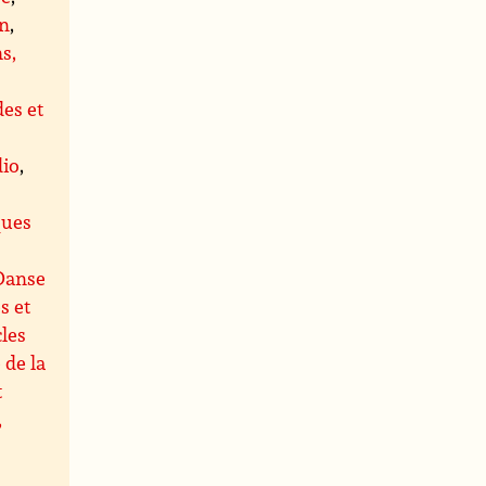
on
,
s,
es et
dio
,
s
ques
Danse
s et
les
 de la
t
,