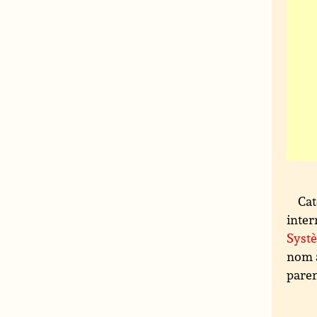
Cat
inter
Systè
nom a
paren