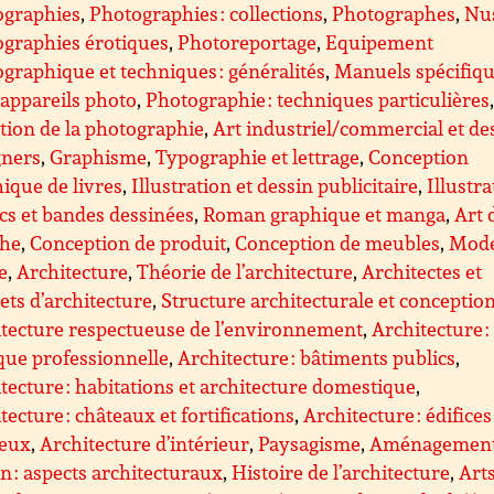
ographies
,
Photographies : collections
,
Photographes
,
Nus
graphies érotiques
,
Photoreportage
,
Equipement
graphique et techniques : généralités
,
Manuels spécifiq
appareils photo
,
Photographie : techniques particulières
tion de la photographie
,
Art industriel/commercial et de
gners
,
Graphisme
,
Typographie et lettrage
,
Conception
ique de livres
,
Illustration et dessin publicitaire
,
Illustra
s et bandes dessinées
,
Roman graphique et manga
,
Art 
che
,
Conception de produit
,
Conception de meubles
,
Mode
le
,
Architecture
,
Théorie de l’architecture
,
Architectes et
ets d’architecture
,
Structure architecturale et conceptio
tecture respectueuse de l’environnement
,
Architecture :
que professionnelle
,
Architecture : bâtiments publics
,
tecture : habitations et architecture domestique
,
tecture : châteaux et fortifications
,
Architecture : édifices
ieux
,
Architecture d’intérieur
,
Paysagisme
,
Aménagemen
n : aspects architecturaux
,
Histoire de l’architecture
,
Art