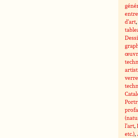
génér
entre
d’art
tabl
Dessi
grap
œuvre
techn
artis
verre
techn
Catal
Portr
profa
(natu
l’art
,
etc.)
,