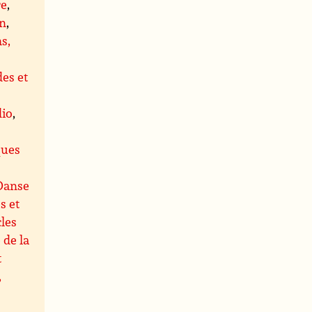
re
,
on
,
s,
es et
dio
,
s
ques
Danse
s et
les
 de la
t
,