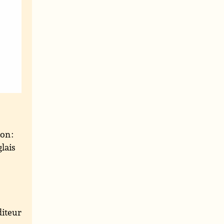
on :
lais
iteur