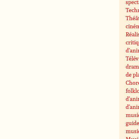
spect
Techn
Théât
ciné
Réali
criti
d’an
Télév
drama
de pl
Chor
folkl
d’an
d’an
musi
guide
musiq
Musiq