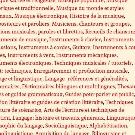
orique et traditionnelle
,
Musique du monde et styles
onaux
,
Musique électronique
,
Histoire de la musique
,
siteurs et paroliers
,
Musiciens, chanteurs et groupes
,
tions musicales, paroles et librettos
,
Recueils de chanson
ruments de musique
,
Instruments à clavier
,
Instruments
ussions
,
Instruments à cordes
,
Guitare
,
Instruments à co
ées
,
Instruments à vent
,
Instruments mécaniques
,
ruments électroniques
,
Techniques musicales / tutoriels
,
 : techniques
,
Enregistrement et production musicale
,
ge et linguistique
,
Langage : références et généralités
,
onnaires
,
Dictionnaires bilingues et multilingues
,
Thesau
es et guides grammaticaux
,
Guides pour parler en public
ion littéraire et guides de création littéraire
,
Techniques
iture de scénarios
,
Arts de l’écriture et techniques de
tion
,
Langage : histoire et travaux généraux
,
Linguistiqu
sophie du langage
,
Sociolinguistique
,
Alphabétisation
,
olinguistique
,
Acquisition du langage
,
Bilinguisme et