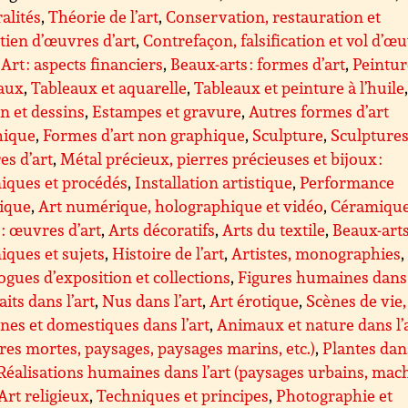
alités
,
Théorie de l’art
,
Conservation, restauration et
tien d’œuvres d’art
,
Contrefaçon, falsification et vol d’œ
,
Art : aspects financiers
,
Beaux-arts : formes d’art
,
Peintur
eaux
,
Tableaux et aquarelle
,
Tableaux et peinture à l’huile
n et dessins
,
Estampes et gravure
,
Autres formes d’art
hique
,
Formes d’art non graphique
,
Sculpture
,
Sculptures 
s d’art
,
Métal précieux, pierres précieuses et bijoux :
iques et procédés
,
Installation artistique
,
Performance
tique
,
Art numérique, holographique et vidéo
,
Céramique
 : œuvres d’art
,
Arts décoratifs
,
Arts du textile
,
Beaux-arts
iques et sujets
,
Histoire de l’art
,
Artistes, monographies
,
ogues d’exposition et collections
,
Figures humaines dans 
aits dans l’art
,
Nus dans l’art
,
Art érotique
,
Scènes de vie,
nes et domestiques dans l’art
,
Animaux et nature dans l’
res mortes, paysages, paysages marins, etc.)
,
Plantes dan
Réalisations humaines dans l’art (paysages urbains, mac
Art religieux
,
Techniques et principes
,
Photographie et