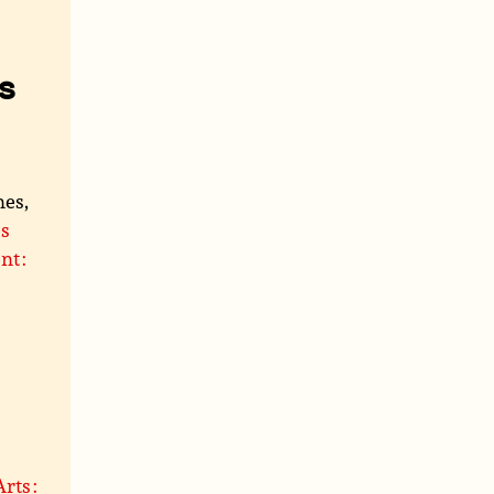
s
nes,
es
t :
Arts :