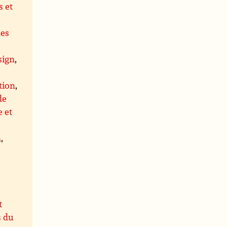
 et
ues
,
sign
,
tion
,
de
 et
n
,
t
s du