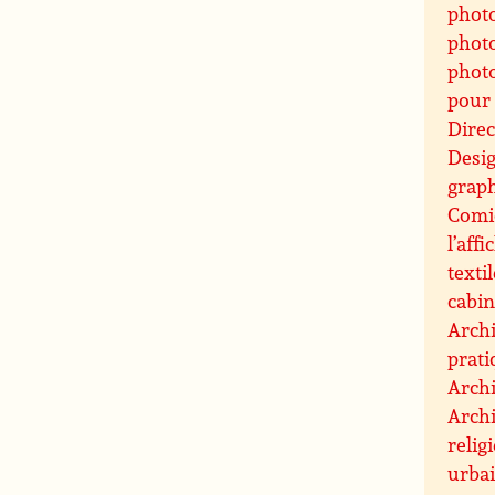
phot
photo
photo
pour 
Direc
Desi
graph
Comic
l’affi
texti
cabin
Archi
prati
Archi
Archi
relig
urbai