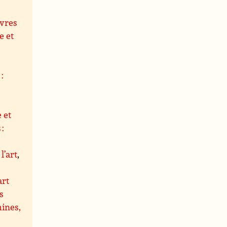
uvres
e et
,
:
 et
 :
l’art
,
art
s
hines,