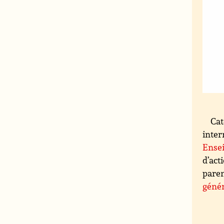
Cat
inter
Ensei
d’act
paren
génér