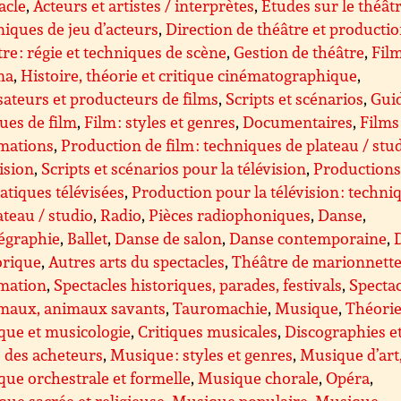
acle
,
Acteurs et artistes / interprètes
,
Etudes sur le théât
iques de jeu d’acteurs
,
Direction de théâtre et producti
re : régie et techniques de scène
,
Gestion de théâtre
,
Film
ma
,
Histoire, théorie et critique cinématographique
,
sateurs et producteurs de films
,
Scripts et scénarios
,
Guid
ques de film
,
Film : styles et genres
,
Documentaires
,
Films
imations
,
Production de film : techniques de plateau / stu
ision
,
Scripts et scénarios pour la télévision
,
Production
tiques télévisées
,
Production pour la télévision : techni
ateau / studio
,
Radio
,
Pièces radiophoniques
,
Danse
,
égraphie
,
Ballet
,
Danse de salon
,
Danse contemporaine
,
orique
,
Autres arts du spectacles
,
Théâtre de marionnette
imation
,
Spectacles historiques, parades, festivals
,
Spectac
imaux, animaux savants
,
Tauromachie
,
Musique
,
Théorie
que et musicologie
,
Critiques musicales
,
Discographies e
 des acheteurs
,
Musique : styles et genres
,
Musique d’art
ue orchestrale et formelle
,
Musique chorale
,
Opéra
,
ue sacrée et religieuse
,
Musique populaire
,
Musique