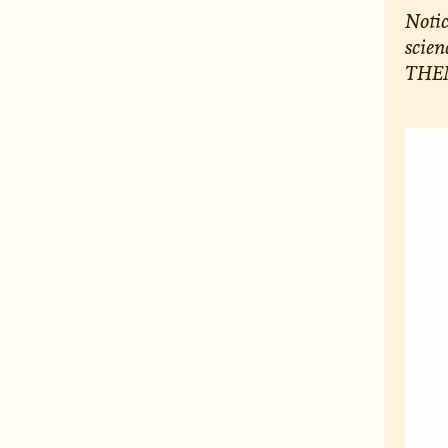
Notic
scien
THEM