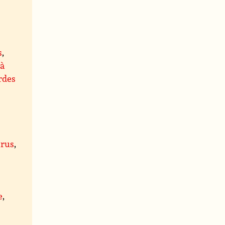
s
,
 à
rdes
rus
,
,
e
,