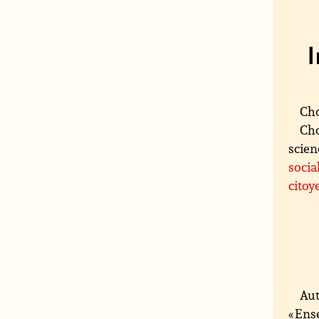
Cho
Cho
scien
socia
citoy
Aut
« Ens