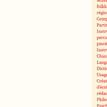
folkl
régi
Compo
Parti
Inst
perc
pinc
Inst
Chant
Langa
Dicti
Usag
Créat
d’écr
rédac
Philo
Psych