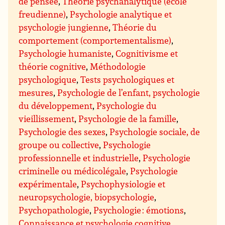
de pensée
,
Théorie psychanalytique (école
freudienne)
,
Psychologie analytique et
psychologie jungienne
,
Théorie du
comportement (comportementalisme)
,
Psychologie humaniste
,
Cognitivisme et
théorie cognitive
,
Méthodologie
psychologique
,
Tests psychologiques et
mesures
,
Psychologie de l’enfant, psychologie
du développement
,
Psychologie du
vieillissement
,
Psychologie de la famille
,
Psychologie des sexes
,
Psychologie sociale, de
groupe ou collective
,
Psychologie
professionnelle et industrielle
,
Psychologie
criminelle ou médicolégale
,
Psychologie
expérimentale
,
Psychophysiologie et
neuropsychologie, biopsychologie
,
Psychopathologie
,
Psychologie : émotions
,
Connaissance et psychologie cognitive
,