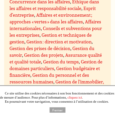
Concurrence dans les affaires
,
Ethique dans
les affaires et responsabilité sociale
,
Esprit
d’entreprise
,
Affaires et environnement ;
approches « vertes » dans les affaires
,
Affaires
internationales
,
Conseils et subventions pour
les entreprises
,
Gestion et techniques de
gestion
,
Gestion : direction et motivation
,
Gestion des prises de décision
,
Gestion du
savoir
,
Gestion des projets
,
Assurance qualité
et qualité totale
,
Gestion du temps
,
Gestion de
domaines particuliers
,
Gestion budgétaire et
financière
,
Gestion du personnel et des
ressources humaines
,
Gestion de l’immobilier,
de la propriété et du matériel
,
Gestion de la
Ce site utilise des cookies nécessaires à son bon fonctionnement et des cookies
production et du contrôle qualité
,
Gestion de
de mesure d’audience. Pour plus d’informations,
cliquez ici
.
recherche et développement (R & D)
,
Gestion
En poursuivant votre navigation, vous consentez à l’utilisation de cookies.
des ventes et marketing
,
Gestion des achats et
Fermer