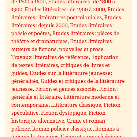
de 1600 à 1800
,
Etudes littéraires : de 1800 à
1900
,
Etudes littéraires : de 1900 à 2000
,
Etudes
littéraires : littératures postcoloniales
,
Etudes
littéraires : depuis 2000
,
Etudes littéraires :
poésie et poètes
,
Etudes littéraires : pièces de
théâtre et dramaturges
,
Etudes littéraires :
auteurs de fictions, nouvelles et prose
,
Travaux littéraires de référence
,
Explication
de textes littéraires, critiques de livres et
guides
,
Etudes sur la littérature jeunesse :
généralités
,
Guides et critiques de la littérature
jeunesse
,
Fiction et genres associés
,
Fiction :
générale et littéraire
,
Littérature moderne et
contemporaine
,
Littérature classique
,
Fiction
spéculative
,
Fiction dystopique
,
Fiction
historique alternative
,
Crime et roman
policier
,
Roman policier classique
,
Romans à
énigme historiques
,
Crime et roman à énigme :