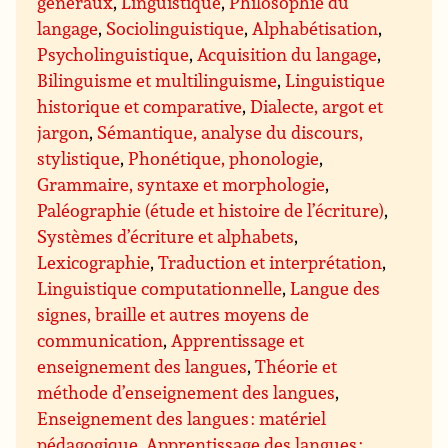
généraux
,
Linguistique
,
Philosophie du
langage
,
Sociolinguistique
,
Alphabétisation
,
Psycholinguistique
,
Acquisition du langage
,
Bilinguisme et multilinguisme
,
Linguistique
historique et comparative
,
Dialecte, argot et
jargon
,
Sémantique, analyse du discours,
stylistique
,
Phonétique, phonologie
,
Grammaire, syntaxe et morphologie
,
Paléographie (étude et histoire de l’écriture)
,
Systèmes d’écriture et alphabets
,
Lexicographie
,
Traduction et interprétation
,
Linguistique computationnelle
,
Langue des
signes, braille et autres moyens de
communication
,
Apprentissage et
enseignement des langues
,
Théorie et
méthode d’enseignement des langues
,
Enseignement des langues : matériel
pédagogique
,
Apprentissage des langues :