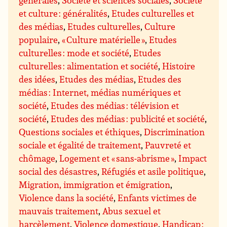
générales
,
Société et sciences sociales
,
Société
et culture : généralités
,
Etudes culturelles et
des médias
,
Etudes culturelles
,
Culture
populaire
,
« Culture matérielle »
,
Etudes
culturelles : mode et société
,
Etudes
culturelles : alimentation et société
,
Histoire
des idées
,
Etudes des médias
,
Etudes des
médias : Internet, médias numériques et
société
,
Etudes des médias : télévision et
société
,
Etudes des médias : publicité et société
,
Questions sociales et éthiques
,
Discrimination
sociale et égalité de traitement
,
Pauvreté et
chômage
,
Logement et « sans-abrisme »
,
Impact
social des désastres
,
Réfugiés et asile politique
,
Migration, immigration et émigration
,
Violence dans la société
,
Enfants victimes de
mauvais traitement
,
Abus sexuel et
harcèlement
,
Violence domestique
,
Handicap :