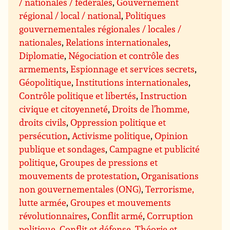
/ nationales / fédérales
,
Gouvernement
régional / local / national
,
Politiques
gouvernementales régionales / locales /
nationales
,
Relations internationales
,
Diplomatie
,
Négociation et contrôle des
armements
,
Espionnage et services secrets
,
Géopolitique
,
Institutions internationales
,
Contrôle politique et libertés
,
Instruction
civique et citoyenneté
,
Droits de l’homme,
droits civils
,
Oppression politique et
persécution
,
Activisme politique
,
Opinion
publique et sondages
,
Campagne et publicité
politique
,
Groupes de pressions et
mouvements de protestation
,
Organisations
non gouvernementales (ONG)
,
Terrorisme,
lutte armée
,
Groupes et mouvements
révolutionnaires
,
Conflit armé
,
Corruption
politique
,
Conflit et défense
,
Théorie et